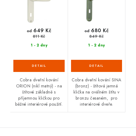
649 Kč
680 Kč
od
od
811 Kč
849 Kč
1 - 2 dny
1 - 2 dny
Cobra dveřní kování
Cobra dveřní kování SINA
ORION (nikl matný) - na
(bronz) - štítová jemná
štítové základně s
klička na oválném štítu v
příjemnou kličkou pro
bronzu česaném, pro
běžné interiérové použití.
interiérové dveře.