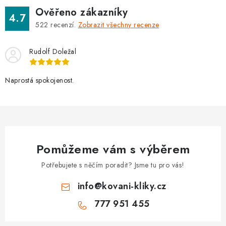
Ověřeno zákazníky
4.7
522
recenzí.
Zobrazit všechny recenze
Rudolf Doležal
Naprostá spokojenost.
Pomůžeme vám s výběrem
Potřebujete s něčím poradit? Jsme tu pro vás!
info
@
kovani-kliky.cz
777 951 455