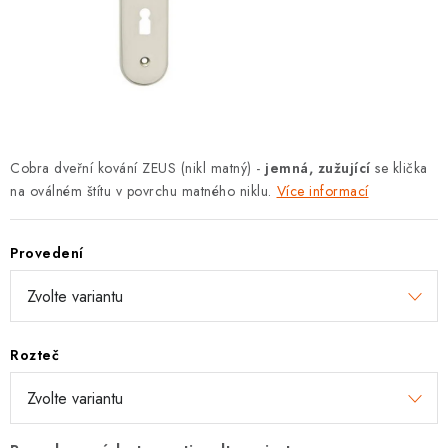
KLIKY S LOŽISKEM
KLIKY - EASY LOCK
CHYTRÉ KLIKY
KOVÁNÍ A KLIKY
Cobra dveřní kování ZEUS (nikl matný) -
jemná, zužující
se klička
na oválném štítu v povrchu matného niklu.
Více informací
BEZPEČNOSTNÍ KOVÁNÍ
Provedení
CYLINDRICKÉ VLOŽKY
VISACÍ ZÁMKY
Rozteč
ZÁMKY, PETLICE A ZÁVORY
SPECIÁLNÍ KOVÁNÍ