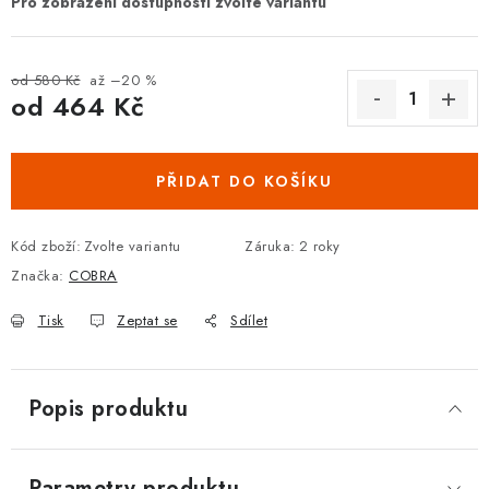
DOPLŇKY KE DVEŘÍM
PRO POSUVNÉ DVEŘE
od 580 Kč
až –20 %
od
464 Kč
Měrná cena:
STAVEBNÍ POUZDRA
PŘIDAT DO KOŠÍKU
POKLADNIČKY NA ZÁMEK
Kód zboží:
Zvolte variantu
Záruka
:
2 roky
SCHRÁNKY NA KLÍČE
Značka:
COBRA
TREZORY
Tisk
Zeptat se
Sdílet
ZNAČKY
Popis produktu
Kontakt
O nás
OP
GDPR
Poštovné
Vrácení zboží
Oboroví ODBORNÍCI
Doporučujeme
Parametry produktu