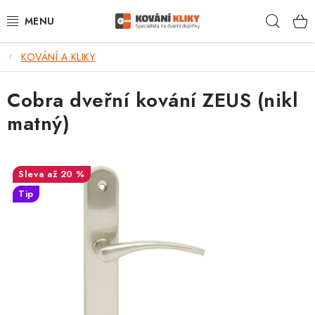
Přejít
Hleda
na
obsah
KOVÁNÍ A KLIKY
VÝPRODEJ - TOP AKCE
Cobra dveřní kování ZEUS (nikl
BLOG
matný)
UŽITEČNÉ RADY
VRÁCENÍ ZBOŽÍ
až 20 %
Tip
POŠTOVNÉ
OP
KONTAKT