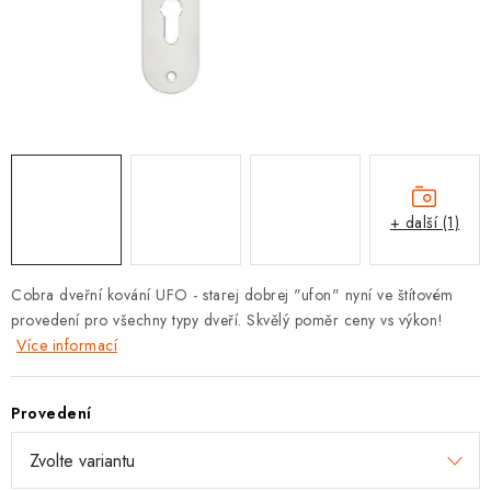
KLIKY S LOŽISKEM
KLIKY - EASY LOCK
CHYTRÉ KLIKY
KOVÁNÍ A KLIKY
+ další (1)
BEZPEČNOSTNÍ KOVÁNÍ
CYLINDRICKÉ VLOŽKY
Cobra dveřní kování UFO - starej dobrej "ufon" nyní ve štítovém
provedení pro všechny typy dveří. Skvělý poměr ceny vs výkon!
VISACÍ ZÁMKY
Více informací
ZÁMKY, PETLICE A ZÁVORY
Provedení
SPECIÁLNÍ KOVÁNÍ