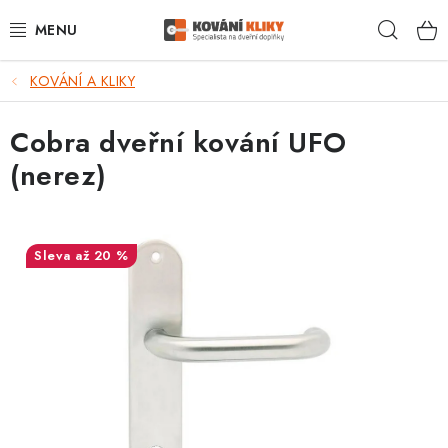
Přejít
Hleda
na
obsah
KOVÁNÍ A KLIKY
VÝPRODEJ - TOP AKCE
Cobra dveřní kování UFO
BLOG
(nerez)
UŽITEČNÉ RADY
VRÁCENÍ ZBOŽÍ
až 20 %
POŠTOVNÉ
OP
KONTAKT