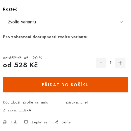
DOPLŇKY KE DVEŘÍM
Rozteč
PRO POSUVNÉ DVEŘE
STAVEBNÍ POUZDRA
POKLADNIČKY NA ZÁMEK
od 659 Kč
až –20 %
od
528 Kč
SCHRÁNKY NA KLÍČE
Měrná cena:
TREZORY
PŘIDAT DO KOŠÍKU
ZNAČKY
Kód zboží:
Zvolte variantu
Záruka
:
5 let
Značka:
COBRA
Kontakt
O nás
OP
GDPR
Poštovné
Vrácení zboží
Tisk
Zeptat se
Sdílet
Oboroví ODBORNÍCI
Doporučujeme