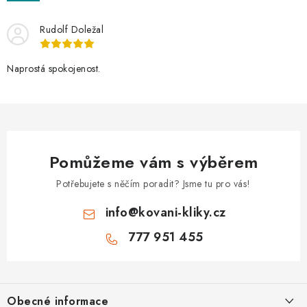
Rudolf Doležal
Naprostá spokojenost.
Pomůžeme vám s výběrem
Potřebujete s něčím poradit? Jsme tu pro vás!
info
@
kovani-kliky.cz
777 951 455
Z
á
Obecné informace