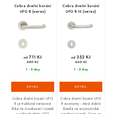
Cobra dveřní kování
Cobra dveřní kování
UFO R (nerez)
UFO R III (nerez)
711 Kč
352 Kč
od
od
889 Kč
440 Kč
1 - 2 dny
1 - 2 dny
Cobra dveřní kování UFO
Cobra dveřní kování UFO
R je trubková nerezová
R economy - stará dobrá
klika na šroubovací rozetě
klasika na economické
v jednoduchém UFO
narážecí rozetě. Cena vs