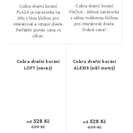
Cobra dveřní kování
Cobra dveřní kování
PAOLA - štítová nerezovka
PLAZA je nerezovka na
s oblou trubkovou kličkou
štítu s litou kličkou pro
pro interiérové dveře.
interiérové a vstupní dveře.
Dobrá cena!
Perfektní poměr cena vs
výkon.
Cobra dveřní kování
Cobra dveřní kování
LOFT (nerez)
ALEXIS (nikl matný)
528 Kč
528 Kč
od
od
659 Kč
659 Kč