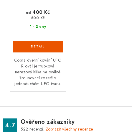
400 Kč
od
500 Kč
1 - 2 dny
Cobra dveřní kování UFO
R ovál je trubková
nerezová klika na oválné
šroubovací rozetě v
jednoduchém UFO tvaru.
Ověřeno zákazníky
4.7
522
recenzí.
Zobrazit všechny recenze