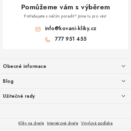
Pomůžeme vám s výběrem
Potřebujete s něčím poradit? Jsme tu pro vás!
info
@
kovani-kliky.cz
777 951 455
Z
á
Obecné informace
p
a
Kontakt
Blog
t
O nás
í
Inovativní Kliky EASY LOCK – Revoluce v Zamykání Dveří
Užitečné rady
OP
Panikové zámky pro speciální únikové cesty
Jak vybrat zadlabací zámek
GDPR
Odolné kliky pro zátěžové prostory
Poštovné
Jak vybrat bezpečnostní kliku
Kliky na dveře
Interiérové dveře
Vinylová podlaha