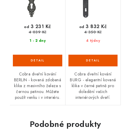
3 231 Kč
3 832 Kč
od
od
4 039 Kč
4 350 Kč
1 - 2 dny
4 týdny
Cobra dveřní kování
Cobra dveřní kování
BERLIN - kovaná zdobená
BURG - elegantní kovaná
klika z masivního železa s
klika v černé patině pro
černou patinou. Můžete
doladění vašich
použít venku i v interiéru.
interiérových dveří.
Podobné produkty