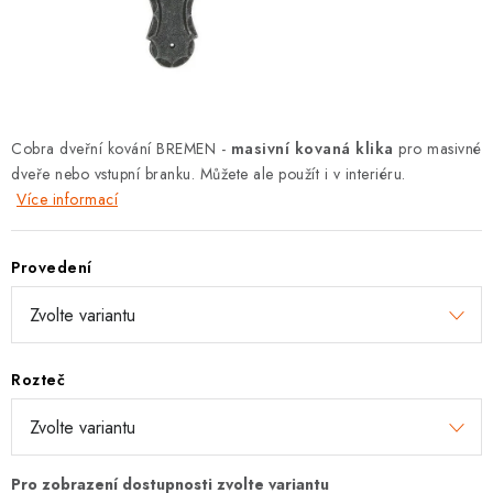
KLIKY S LOŽISKEM
KLIKY - EASY LOCK
CHYTRÉ KLIKY
Cobra dveřní kování BREMEN -
masivní kovaná klika
pro masivné
KOVÁNÍ A KLIKY
dveře nebo vstupní branku. Můžete ale použít i v interiéru.
Více informací
BEZPEČNOSTNÍ KOVÁNÍ
Provedení
CYLINDRICKÉ VLOŽKY
VISACÍ ZÁMKY
Rozteč
ZÁMKY, PETLICE A ZÁVORY
SPECIÁLNÍ KOVÁNÍ