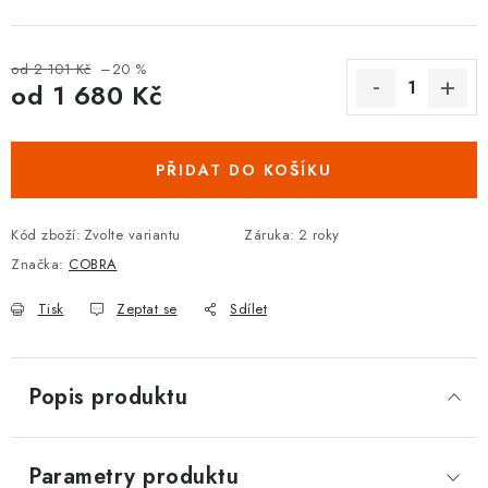
DOPLŇKY KE DVEŘÍM
od 2 101 Kč
–20 %
PRO POSUVNÉ DVEŘE
od
1 680 Kč
Měrná cena:
STAVEBNÍ POUZDRA
PŘIDAT DO KOŠÍKU
POKLADNIČKY NA ZÁMEK
Kód zboží:
Zvolte variantu
Záruka
:
2 roky
SCHRÁNKY NA KLÍČE
Značka:
COBRA
TREZORY
Tisk
Zeptat se
Sdílet
ZNAČKY
Popis produktu
Kontakt
O nás
OP
GDPR
Poštovné
Vrácení zboží
Oboroví ODBORNÍCI
Doporučujeme
Parametry produktu