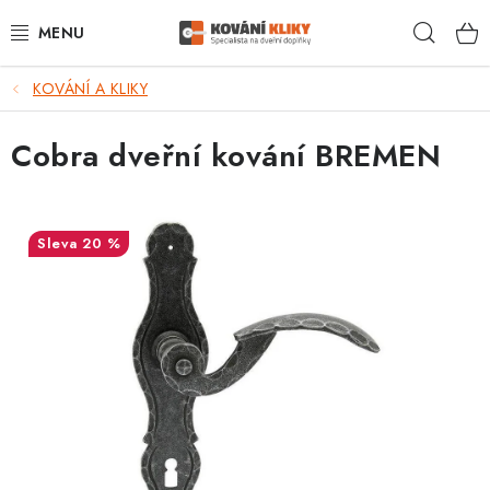
Přejít
Hleda
na
obsah
KOVÁNÍ A KLIKY
VÝPRODEJ - TOP AKCE
Cobra dveřní kování BREMEN
BLOG
UŽITEČNÉ RADY
20 %
VRÁCENÍ ZBOŽÍ
POŠTOVNÉ
OP
KONTAKT