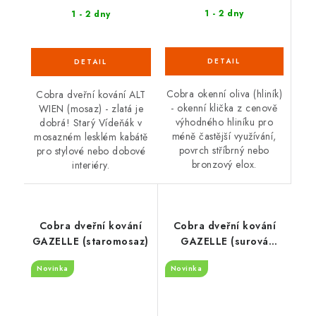
1 - 2 dny
1 - 2 dny
Cobra okenní oliva (hliník)
Cobra dveřní kování ALT
- okenní klička z cenově
WIEN (mosaz) - zlatá je
výhodného hliníku pro
dobrá! Starý Vídeňák v
méně častější využívání,
mosazném lesklém kabátě
povrch stříbrný nebo
pro stylové nebo dobové
bronzový elox.
interiéry.
Cobra dveřní kování
Cobra dveřní kování
GAZELLE (staromosaz)
GAZELLE (surová
mosaz)
Novinka
Novinka