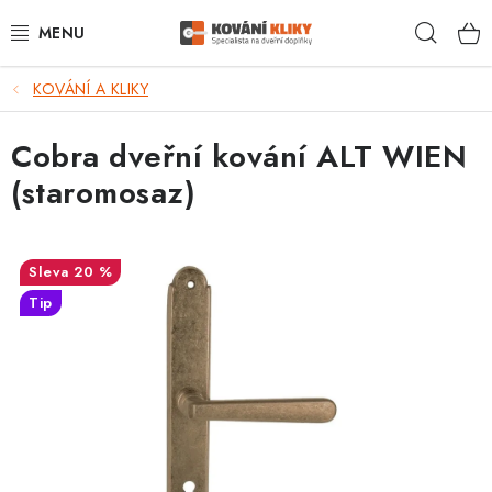
Přejít
Hleda
na
obsah
KOVÁNÍ A KLIKY
VÝPRODEJ - TOP AKCE
Cobra dveřní kování ALT WIEN
BLOG
(staromosaz)
UŽITEČNÉ RADY
VRÁCENÍ ZBOŽÍ
20 %
Tip
POŠTOVNÉ
OP
KONTAKT