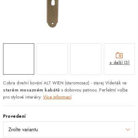
KLIKY S LOŽISKEM
KLIKY - EASY LOCK
CHYTRÉ KLIKY
KOVÁNÍ A KLIKY
+ další (3)
BEZPEČNOSTNÍ KOVÁNÍ
CYLINDRICKÉ VLOŽKY
Cobra dveřní kování ALT WIEN (staromosaz) - starej Vídeňák ve
starém mosazném kabátě
s dobovou patinou. Perfektní volba
VISACÍ ZÁMKY
pro stylové interiéry.
Více informací
ZÁMKY, PETLICE A ZÁVORY
Provedení
SPECIÁLNÍ KOVÁNÍ