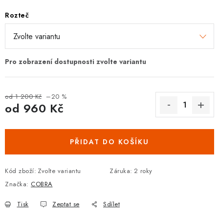
DOPLŇKY KE DVEŘÍM
Rozteč
PRO POSUVNÉ DVEŘE
STAVEBNÍ POUZDRA
POKLADNIČKY NA ZÁMEK
od 1 200 Kč
–20 %
od
960 Kč
SCHRÁNKY NA KLÍČE
Měrná cena:
TREZORY
PŘIDAT DO KOŠÍKU
ZNAČKY
Kód zboží:
Zvolte variantu
Záruka
:
2 roky
Značka:
COBRA
Kontakt
O nás
OP
GDPR
Poštovné
Vrácení zboží
Tisk
Zeptat se
Sdílet
Oboroví ODBORNÍCI
Doporučujeme