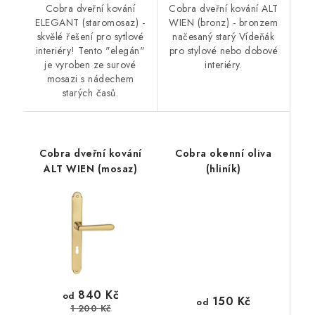
Cobra dveřní kování
Cobra dveřní kování ALT
ELEGANT (staromosaz) -
WIEN (bronz) - bronzem
skvělé řešení pro sytlové
načesaný starý Vídeňák
interiéry! Tento "elegán"
pro stylové nebo dobové
je vyroben ze surové
interiéry.
mosazi s nádechem
starých časů.
Cobra dveřní kování
Cobra okenní oliva
ALT WIEN (mosaz)
(hliník)
840 Kč
od
150 Kč
od
1 200 Kč