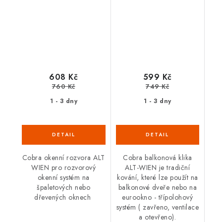
608 Kč
599 Kč
760 Kč
749 Kč
1 - 3 dny
1 - 3 dny
Cobra okenní rozvora ALT
Cobra balkonová klika
WIEN pro rozvorový
ALT-WIEN je tradiční
okenní systém na
kování, které lze použít na
špaletových nebo
balkonové dveře nebo na
dřevených oknech
eurookno - třípolohový
systém ( zavřeno, ventilace
a otevřeno).