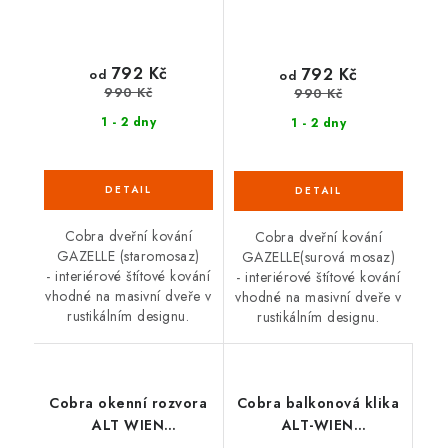
792 Kč
792 Kč
od
od
990 Kč
990 Kč
1 - 2 dny
1 - 2 dny
Cobra dveřní kování
Cobra dveřní kování
GAZELLE (staromosaz)
GAZELLE(surová mosaz)
- interiérové štítové kování
- interiérové štítové kování
vhodné na masivní dveře v
vhodné na masivní dveře v
rustikálním designu.
rustikálním designu.
Cobra okenní rozvora
Cobra balkonová klika
ALT WIEN
ALT-WIEN
(staromosaz)
(staromosaz)