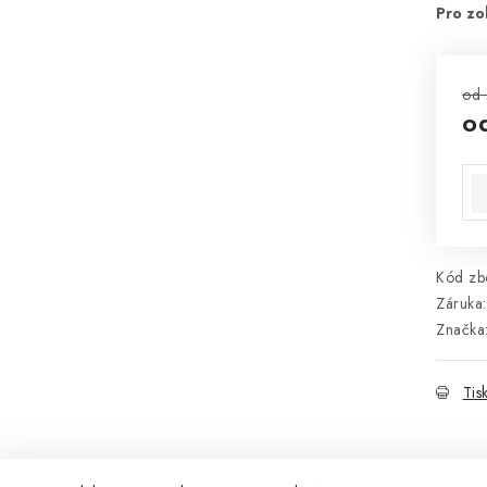
od 
o
Mě
Kód zbo
Záruka
:
Značka
Tis