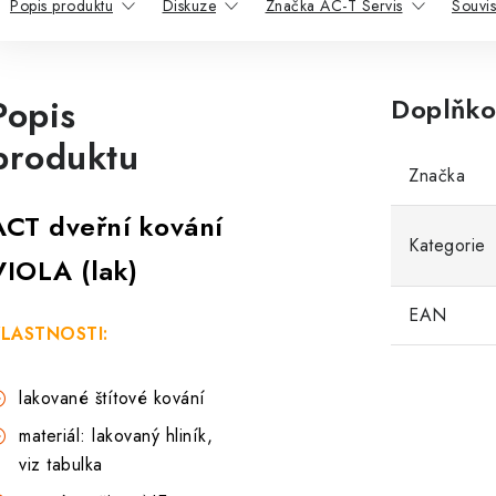
Popis produktu
Diskuze
Značka AC-T Servis
Souvis
Popis
Doplňko
produktu
Značka
ACT dveřní kování
Kategorie
VIOLA (lak)
EAN
LASTNOSTI:
lakované štítové kování
materiál: lakovaný hliník,
viz tabulka