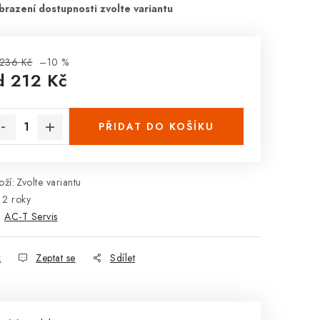
236 Kč
–10 %
d
212 Kč
rná cena:
PŘIDAT DO KOŠÍKU
ží:
Zvolte variantu
2 roky
:
AC-T Servis
k
Zeptat se
Sdílet