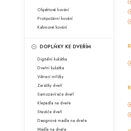
Objektové kování
Protipožární kování
Kabinové kování
R
DOPLŇKY KE DVEŘÍM
Digitální kukátka
Dveřní kukátka
Větrací mřížky
Zarážky dveří
R
Samozavírače dveří
Klepadla na dveře
Stavěče dveří
Designová madla na dveře
Madla na dveře