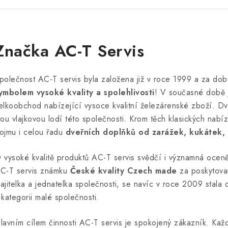
Značka AC-T Servis
polečnost AC-T servis byla založena již v roce 1999 a za dob
ymbolem vysoké kvality a spolehlivosti
! V současné době 
elkoobchod nabízející vysoce kvalitní železárenské zboží. Dve
sou vlajkovou lodí této společnosti. Krom těch klasických nab
ojmu i celou řadu
dveřních doplňků od zarážek, kukátek, 
 vysoké kvalitě produktů AC-T servis svědčí i významná oce
C-T servis známku
České kvality Czech made
za poskytovan
ajitelka a jednatelka společnosti, se navíc v roce 2009 stala
 kategorii malé společnosti.
lavním cílem činnosti AC-T servis je spokojený zákazník. Kaž