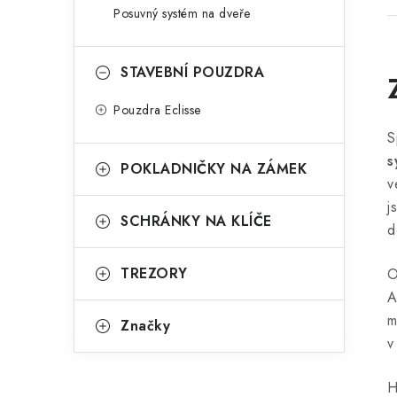
Posuvný systém na dveře
STAVEBNÍ POUZDRA
Pouzdra Eclisse
S
s
POKLADNIČKY NA ZÁMEK
v
j
SCHRÁNKY NA KLÍČE
d
TREZORY
O
A
m
Značky
v
H