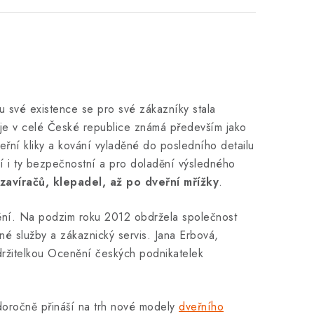
u své existence se pro své zákazníky stala
je v celé České republice známá především jako
řní kliky a kování vyladěné do posledního detailu
ízí i ty bezpečnostní a pro doladění výsledného
zavíračů, klepadel, až po dveřní mřížky
.
nění. Na podzim roku 2012 obdržela společnost
é služby a zákaznický servis. Jana Erbová,
 držitelkou Ocenění českých podnikatelek
doročně přináší na trh nové modely
dveřního