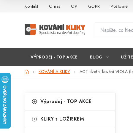
Přejít
Kontakt
O nás
OP
GDPR
Poštovné
na
obsah
VÝPRODEJ - TOP AKCE
BLOG
UŽIT
Domů
KOVÁNÍ A KLIKY
ACT dveřní kování VIOLA (l
P
K
Přeskočit
Výprodej - TOP AKCE
kategorie
a
o
t
s
KLIKY s LOŽISKEM
e
t