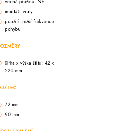
vratná pružina: NE
montáž: vruty
použití: nižší frekvence
pohybu
OZMĚRY:
šířka x výška štítu: 42 x
230 mm
OZTEČ:
72 mm
90 mm