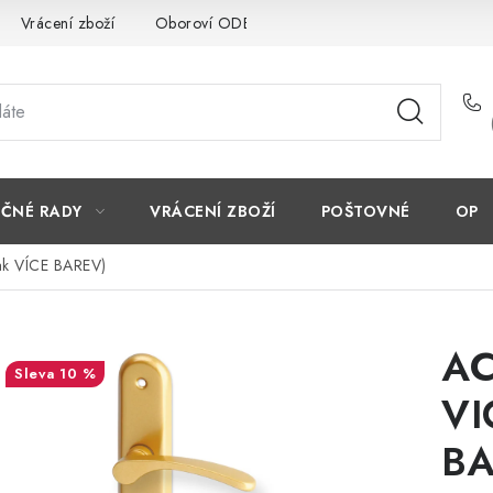
Vrácení zboží
Oboroví ODBORNÍCI
Doporučujeme
EČNÉ RADY
VRÁCENÍ ZBOŽÍ
POŠTOVNÉ
OP
ak VÍCE BAREV)
AC
10 %
VI
BA