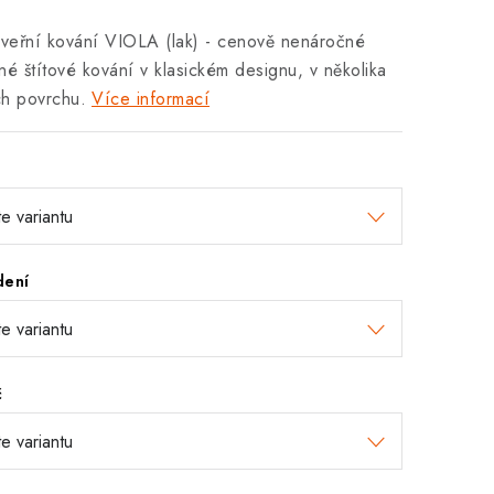
veřní kování VIOLA (lak) - cenově nenáročné
né štítové kování v klasickém designu, v několika
h povrchu.
Více informací
h
dení
č