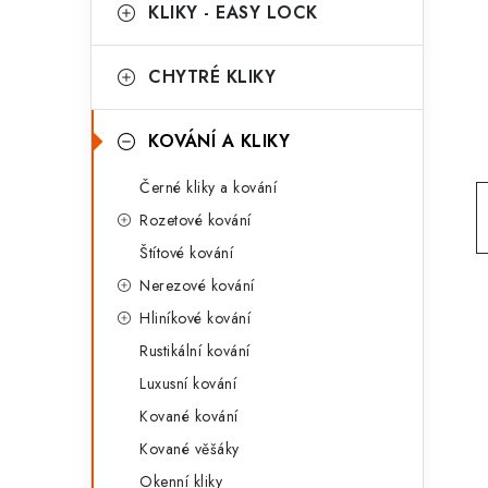
g
KLIKY - EASY LOCK
r
o
a
r
CHYTRÉ KLIKY
n
i
KOVÁNÍ A KLIKY
e
n
Černé kliky a kování
í
Rozetové kování
p
Štítové kování
a
Nerezové kování
n
Hliníkové kování
Rustikální kování
e
Luxusní kování
l
Kované kování
Kované věšáky
Okenní kliky