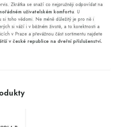
rvis. Zkrátka se snaží co nejpružněji odpovídat na
mimořádném uživatelském komfortu
. U
u si toho vědomi. Ne méně důležitý je pro ně i
ých si váží i v běžném životě, a to korektnosti a
icích v Praze a převážnou část sortimentu najdete
ětší v české republice na dveřní příslušenství.
rodukty