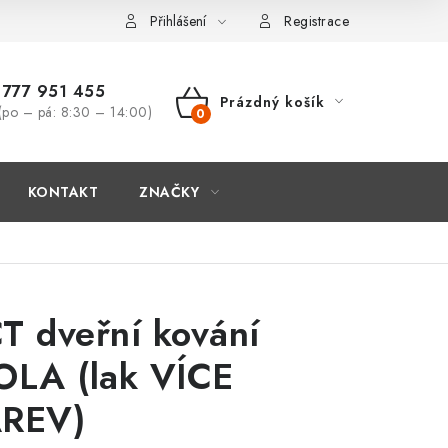
Přihlášení
Registrace
777 951 455
Prázdný košík
(po – pá: 8:30 – 14:00)
NÁKUPNÍ
KOŠÍK
KONTAKT
ZNAČKY
T dveřní kování
OLA (lak VÍCE
REV)