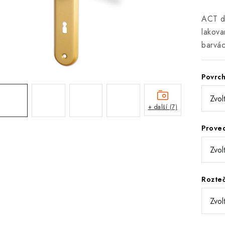
ACT d
lakova
barvác
Povrc
+ další (7)
Prove
Rozte