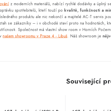
ování
z moderních materiálů, nabízí rychlé dodávky a úplný se
optávku spotřebitelů, kteří touží po
kvalitě, funkčnosti a 
ýsledného produktu ale nic nekončí a majitelé AC-T servis jso
ztah se zákazníky – i v obchodě staví proto na hodnotách, kter
střícnosti. Společnost má vlastní show room v Horních Počern
 v
našem showroomu v Praze 4 - Libuš
. Náš showroom je
nějv
Související p