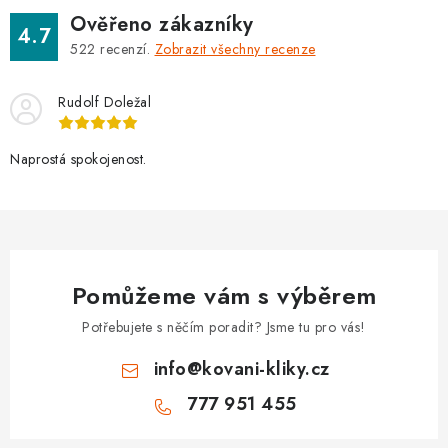
Ověřeno zákazníky
4.7
522
recenzí.
Zobrazit všechny recenze
Rudolf Doležal
Naprostá spokojenost.
Pomůžeme vám s výběrem
Potřebujete s něčím poradit? Jsme tu pro vás!
info
@
kovani-kliky.cz
777 951 455