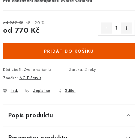
DOPLŇKY KE DVEŘÍM
PRO POSUVNÉ DVEŘE
od 962 Kč
až –20 %
od
770 Kč
Měrná cena:
STAVEBNÍ POUZDRA
PŘIDAT DO KOŠÍKU
POKLADNIČKY NA ZÁMEK
Kód zboží:
Zvolte variantu
Záruka
:
2 roky
SCHRÁNKY NA KLÍČE
Značka:
AC-T Servis
TREZORY
Tisk
Zeptat se
Sdílet
ZNAČKY
Popis produktu
Kontakt
O nás
OP
GDPR
Poštovné
Vrácení zboží
Oboroví ODBORNÍCI
Doporučujeme
Parametry produktu