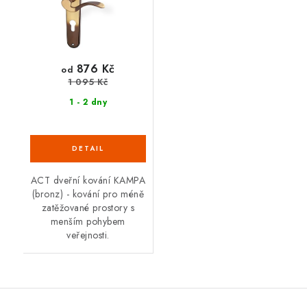
876 Kč
od
1 095 Kč
1 - 2 dny
ACT dveřní kování KAMPA
(bronz) - kování pro méně
zatěžované prostory s
menším pohybem
veřejnosti.