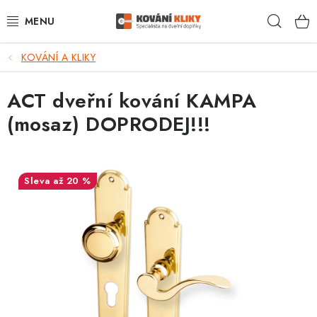
Přejít
Hleda
na
obsah
KOVÁNÍ A KLIKY
VÝPRODEJ - TOP AKCE
ACT dveřní kování KAMPA
BLOG
(mosaz) DOPRODEJ!!!
UŽITEČNÉ RADY
VRÁCENÍ ZBOŽÍ
až 20 %
POŠTOVNÉ
OP
KONTAKT