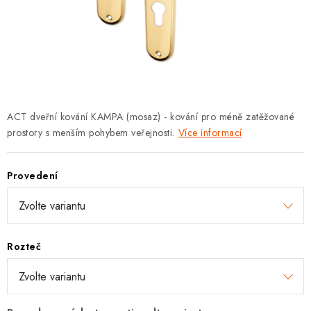
KLIKY S LOŽISKEM
KLIKY - EASY LOCK
CHYTRÉ KLIKY
KOVÁNÍ A KLIKY
ACT dveřní kování KAMPA (mosaz) - kování pro méně zatěžované
prostory s menším pohybem veřejnosti.
Více informací
BEZPEČNOSTNÍ KOVÁNÍ
Provedení
CYLINDRICKÉ VLOŽKY
VISACÍ ZÁMKY
Rozteč
ZÁMKY, PETLICE A ZÁVORY
SPECIÁLNÍ KOVÁNÍ