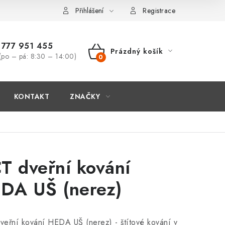
Přihlášení
Registrace
777 951 455
Prázdný košík
(po – pá: 8:30 – 14:00)
NÁKUPNÍ
KOŠÍK
KONTAKT
ZNAČKY
T dveřní kování
DA UŠ (nerez)
eřní kování HEDA UŠ (nerez) - štítové kování v