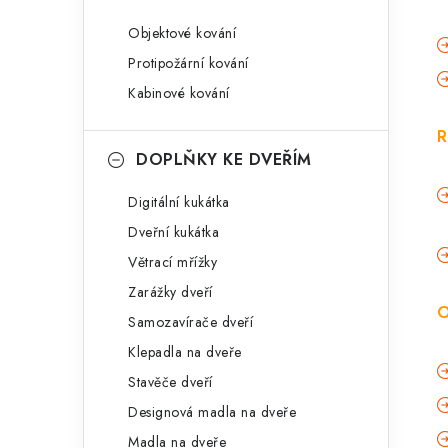
Objektové kování
Protipožární kování
Kabinové kování
R
DOPLŇKY KE DVEŘÍM
Digitální kukátka
Dveřní kukátka
Větrací mřížky
Zarážky dveří
O
Samozavírače dveří
Klepadla na dveře
Stavěče dveří
Designová madla na dveře
Madla na dveře