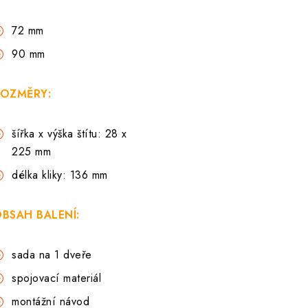
72 mm
90 mm
OZMĚRY:
šířka x výška štítu: 28 x
225 mm
délka kliky: 136 mm
BSAH BALENÍ:
sada na 1 dveře
spojovací materiál
montážní návod