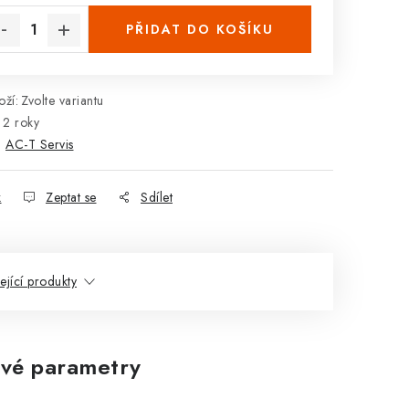
PŘIDAT DO KOŠÍKU
ží:
Zvolte variantu
2 roky
:
AC-T Servis
k
Zeptat se
Sdílet
ející produkty
vé parametry