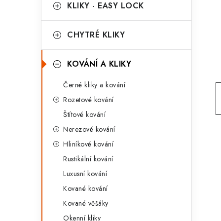
g
KLIKY - EASY LOCK
r
o
a
r
CHYTRÉ KLIKY
n
i
KOVÁNÍ A KLIKY
e
n
Černé kliky a kování
í
Rozetové kování
p
Štítové kování
a
Nerezové kování
n
Hliníkové kování
Rustikální kování
e
Luxusní kování
l
Kované kování
Kované věšáky
Okenní kliky