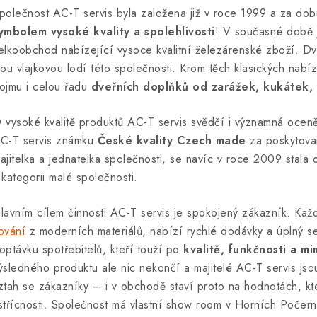
polečnost AC-T servis byla založena již v roce 1999 a za dob
ymbolem vysoké kvality a spolehlivosti
! V současné době 
elkoobchod nabízející vysoce kvalitní železárenské zboží. Dve
sou vlajkovou lodí této společnosti. Krom těch klasických nab
ojmu i celou řadu
dveřních doplňků od zarážek, kukátek, 
 vysoké kvalitě produktů AC-T servis svědčí i významná oce
C-T servis známku
České kvality Czech made
za poskytovan
ajitelka a jednatelka společnosti, se navíc v roce 2009 stala
 kategorii malé společnosti.
lavním cílem činnosti AC-T servis je spokojený zákazník. Kaž
ování
z moderních materiálů, nabízí rychlé dodávky a úplný se
optávku spotřebitelů, kteří touží po
kvalitě, funkčnosti a 
ýsledného produktu ale nic nekončí a majitelé AC-T servis jso
ztah se zákazníky – i v obchodě staví proto na hodnotách, kter
střícnosti. Společnost má vlastní show room v Horních Počern