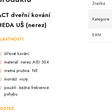
Značka
ACT dveřní kování
Kategorie
HEDA UŠ (nerez)
EAN
LASTNOSTI:
štítové kování
materiál: nerez AISI 304
vratná pružina: NE
montáž: vruty
použití: běžná frekvence
pohybu
OZTEČ: