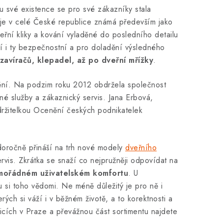
u své existence se pro své zákazníky stala
je v celé České republice známá především jako
řní kliky a kování vyladěné do posledního detailu
ízí i ty bezpečnostní a pro doladění výsledného
zavíračů, klepadel, až po dveřní mřížky
.
nění. Na podzim roku 2012 obdržela společnost
é služby a zákaznický servis. Jana Erbová,
 držitelkou Ocenění českých podnikatelek
doročně přináší na trh nové modely
dveřního
rvis. Zkrátka se snaží co nejpružněji odpovídat na
mimořádném uživatelském komfortu
. U
u si toho vědomi. Ne méně důležitý je pro ně i
ých si váží i v běžném životě, a to korektnosti a
icích v Praze a převážnou část sortimentu najdete