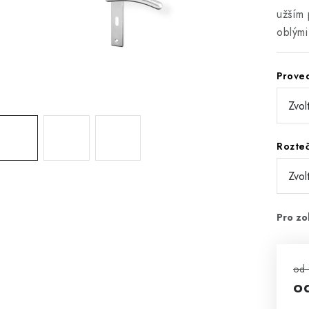
užším 
oblými 
Prove
Rozte
od
o
Mě