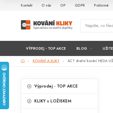
Přejít
Kontakt
O nás
OP
GDPR
Poštovné
na
obsah
VÝPRODEJ - TOP AKCE
BLOG
UŽIT
Domů
KOVÁNÍ A KLIKY
ACT dveřní kování HEDA UŠ
P
K
Přeskočit
Výprodej - TOP AKCE
kategorie
a
o
t
s
KLIKY s LOŽISKEM
e
t