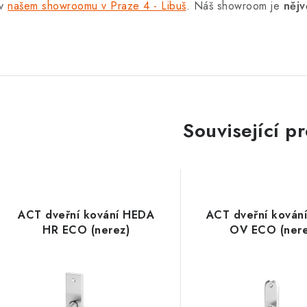
 v
našem showroomu v Praze 4 - Libuš
. Náš showroom je
nějv
Související p
ACT dveřní kování HEDA
ACT dveřní kován
HR ECO (nerez)
OV ECO (nere