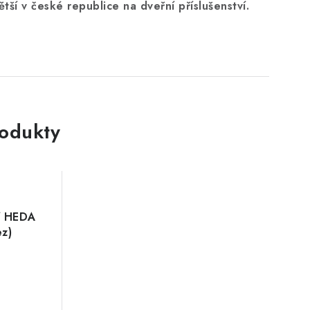
ětší v české republice na dveřní příslušenství.
rodukty
í HEDA
z)