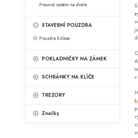
Posuvný systém na dveře
S
s
v
STAVEBNÍ POUZDRA
j
d
Pouzdra Eclisse
O
POKLADNIČKY NA ZÁMEK
A
m
SCHRÁNKY NA KLÍČE
v
H
TREZORY
k
p
Značky
v
v
v