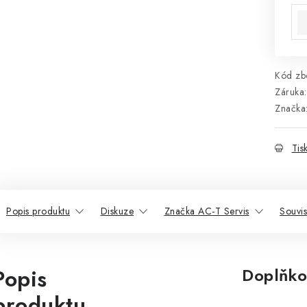
Kód zbo
Záruka
:
Značka
Tis
Popis produktu
Diskuze
Značka AC-T Servis
Souvis
Popis
Doplňko
produktu