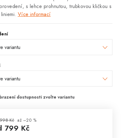
provedení, s lehce prohnutou, trubkovou kličkou s
liniemi.
Více informací
dení
č
 998 Kč
až –20 %
d
799 Kč
rná cena: