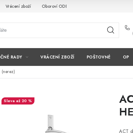
Vrácení zboží
Oboroví ODBORNÍCI
Doporučujeme
EČNÉ RADY
VRÁCENÍ ZBOŽÍ
POŠTOVNÉ
OP
 (nerez)
AC
až 20 %
HE
ACT dv