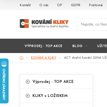
Přejít
Kontakt
O nás
OP
GDPR
Poštovné
na
obsah
VÝPRODEJ - TOP AKCE
BLOG
UŽIT
Domů
KOVÁNÍ A KLIKY
ACT dveřní kování GINA UŠ 
P
K
Přeskočit
Výprodej - TOP AKCE
kategorie
a
o
t
s
KLIKY s LOŽISKEM
e
t