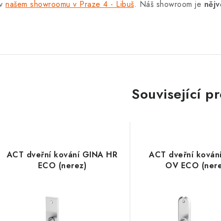
 v
našem showroomu v Praze 4 - Libuš
. Náš showroom je
nějv
Související p
ACT dveřní kování GINA HR
ACT dveřní kován
ECO (nerez)
OV ECO (nere