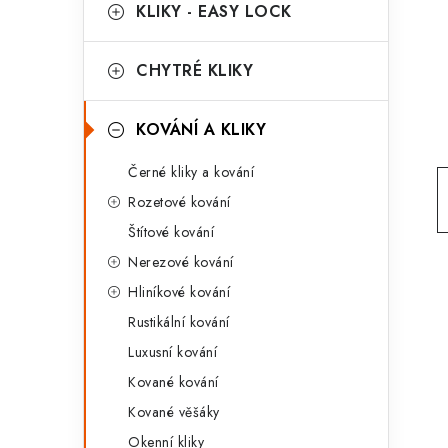
g
KLIKY - EASY LOCK
r
o
a
r
CHYTRÉ KLIKY
n
i
KOVÁNÍ A KLIKY
e
n
Černé kliky a kování
í
Rozetové kování
p
Štítové kování
a
Nerezové kování
n
Hliníkové kování
Rustikální kování
e
Luxusní kování
l
Kované kování
Kované věšáky
Okenní kliky