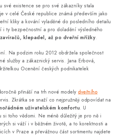
u své existence se pro své zákazníky stala
je v celé České republice známá především jako
řní kliky a kování vyladěné do posledního detailu
ízí i ty bezpečnostní a pro doladění výsledného
zavíračů, klepadel, až po dveřní mřížky
.
nění. Na podzim roku 2012 obdržela společnost
é služby a zákaznický servis. Jana Erbová,
 držitelkou Ocenění českých podnikatelek
doročně přináší na trh nové modely
dveřního
rvis. Zkrátka se snaží co nejpružněji odpovídat na
mimořádném uživatelském komfortu
. U
u si toho vědomi. Ne méně důležitý je pro ně i
ých si váží i v běžném životě, a to korektnosti a
icích v Praze a převážnou část sortimentu najdete