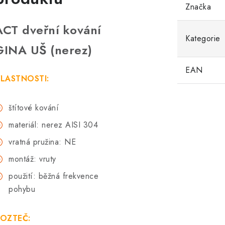
Značka
ACT dveřní kování
Kategorie
GINA UŠ (nerez)
EAN
LASTNOSTI:
štítové kování
materiál: nerez AISI 304
vratná pružina: NE
montáž: vruty
použití: běžná frekvence
pohybu
OZTEČ: