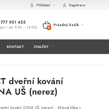
Přihlášení
Registrace
777 951 455
Prázdný košík
(po – pá: 8:30 – 14:00)
NÁKUPNÍ
KOŠÍK
KONTAKT
ZNAČKY
T dveřní kování
NA UŠ (nerez)
eřní kování GINA UŠ (nerez) - štítová klika v