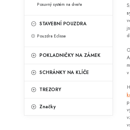
Posuvný systém na dveře
S
s
v
STAVEBNÍ POUZDRA
j
d
Pouzdra Eclisse
O
POKLADNIČKY NA ZÁMEK
A
m
SCHRÁNKY NA KLÍČE
v
H
TREZORY
k
p
Značky
v
v
v