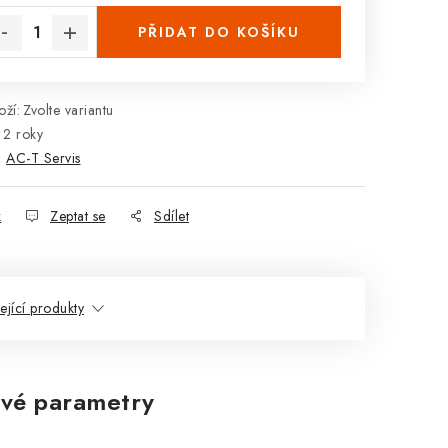
PŘIDAT DO KOŠÍKU
ží:
Zvolte variantu
2 roky
:
AC-T Servis
k
Zeptat se
Sdílet
ející produkty
vé parametry