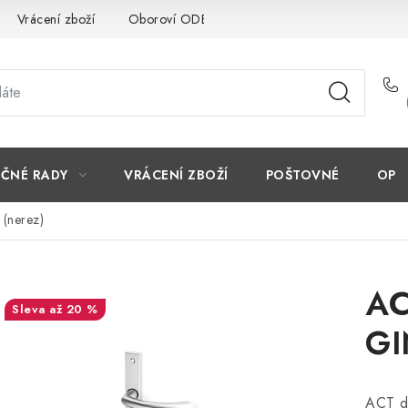
Vrácení zboží
Oboroví ODBORNÍCI
Doporučujeme
EČNÉ RADY
VRÁCENÍ ZBOŽÍ
POŠTOVNÉ
OP
(nerez)
AC
až 20 %
GI
ACT dv