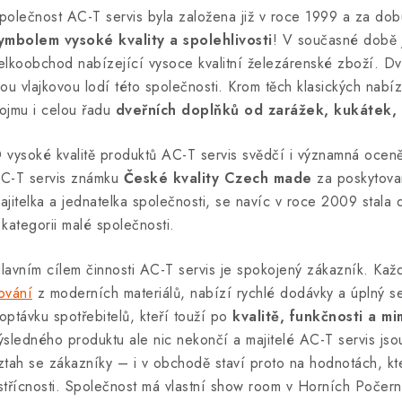
polečnost AC-T servis byla založena již v roce 1999 a za dob
ymbolem vysoké kvality a spolehlivosti
! V současné době 
elkoobchod nabízející vysoce kvalitní železárenské zboží. Dve
sou vlajkovou lodí této společnosti. Krom těch klasických nab
ojmu i celou řadu
dveřních doplňků od zarážek, kukátek, 
 vysoké kvalitě produktů AC-T servis svědčí i významná oce
C-T servis známku
České kvality Czech made
za poskytovan
ajitelka a jednatelka společnosti, se navíc v roce 2009 stala
 kategorii malé společnosti.
lavním cílem činnosti AC-T servis je spokojený zákazník. Kaž
ování
z moderních materiálů, nabízí rychlé dodávky a úplný se
optávku spotřebitelů, kteří touží po
kvalitě, funkčnosti a 
ýsledného produktu ale nic nekončí a majitelé AC-T servis jso
ztah se zákazníky – i v obchodě staví proto na hodnotách, kter
střícnosti. Společnost má vlastní show room v Horních Počern