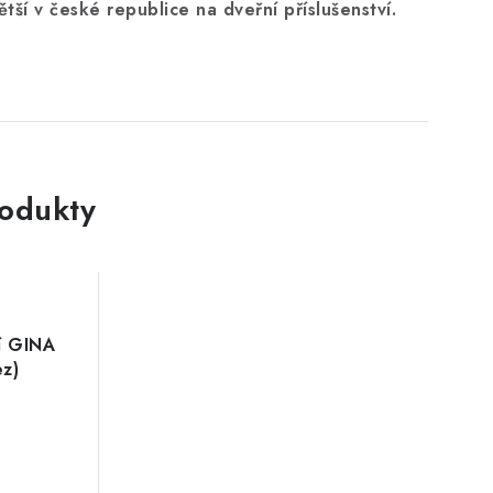
ětší v české republice na dveřní příslušenství.
rodukty
í GINA
z)