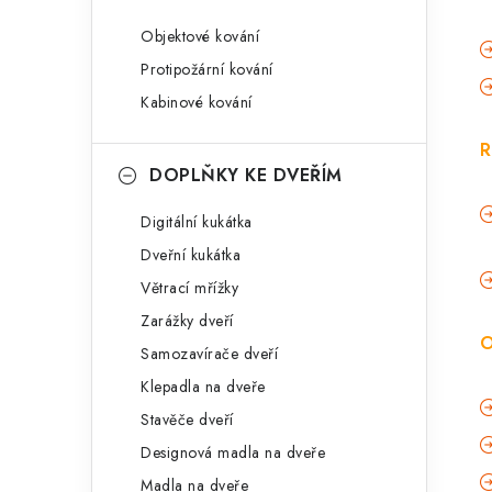
Objektové kování
Protipožární kování
Kabinové kování
R
DOPLŇKY KE DVEŘÍM
Digitální kukátka
Dveřní kukátka
Větrací mřížky
Zarážky dveří
O
Samozavírače dveří
Klepadla na dveře
Stavěče dveří
Designová madla na dveře
Madla na dveře