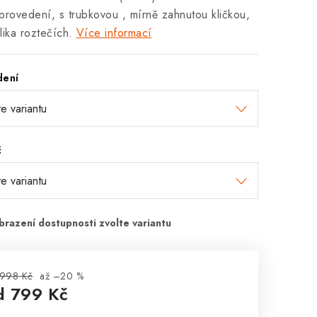
provedení, s trubkovou , mírně zahnutou kličkou,
lika roztečích.
Více informací
dení
č
 998 Kč
až –20 %
d
799 Kč
rná cena: