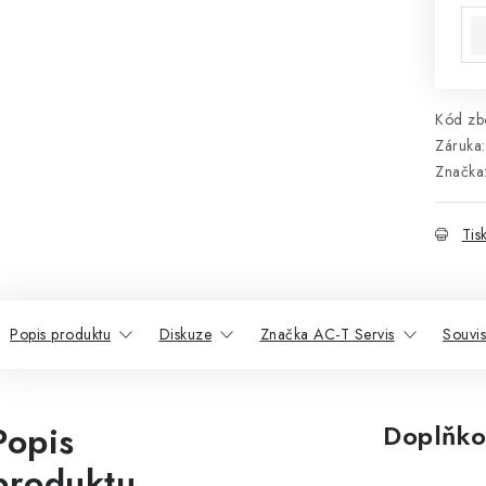
Kód zbo
Záruka
:
Značka
Tis
Popis produktu
Diskuze
Značka AC-T Servis
Souvis
Popis
Doplňko
produktu