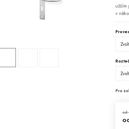
užším 
v něko
Prove
Rozte
od
o
Mě