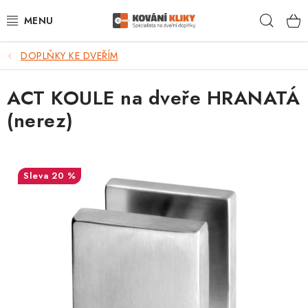
Přejít
Hleda
na
obsah
DOPLŇKY KE DVEŘÍM
VÝPRODEJ - TOP AKCE
ACT KOULE na dveře HRANATÁ
BLOG
(nerez)
UŽITEČNÉ RADY
VRÁCENÍ ZBOŽÍ
20 %
POŠTOVNÉ
OP
KONTAKT