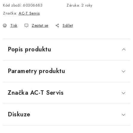
Kód zboží:
60306683
Záruka
:
2 roky
DOPLŇKY KE DVEŘÍM
Značka:
AC-T Servis
PRO POSUVNÉ DVEŘE
Tisk
Zeptat se
Sdílet
STAVEBNÍ POUZDRA
Popis produktu
POKLADNIČKY NA ZÁMEK
SCHRÁNKY NA KLÍČE
Parametry produktu
TREZORY
Značka
 AC-T Servis
ZNAČKY
Diskuze
Kontakt
O nás
OP
GDPR
Poštovné
Vrácení zboží
Oboroví ODBORNÍCI
Doporučujeme