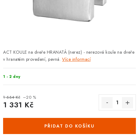
KLIKY S LOŽISKEM
KLIKY - EASY LOCK
CHYTRÉ KLIKY
KOVÁNÍ A KLIKY
ACT KOULE na dveře HRANATÁ (nerez) - nerezová koule na dveře
v hranatém provedení, pevná.
Více informací
BEZPEČNOSTNÍ KOVÁNÍ
1 - 2 dny
CYLINDRICKÉ VLOŽKY
VISACÍ ZÁMKY
1 664 Kč
–20 %
1 331 Kč
Měrná cena:
ZÁMKY, PETLICE A ZÁVORY
PŘIDAT DO KOŠÍKU
SPECIÁLNÍ KOVÁNÍ