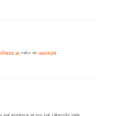
přihlaste se
nebo se
registrujte
.
u své existence se pro své zákazníky stala