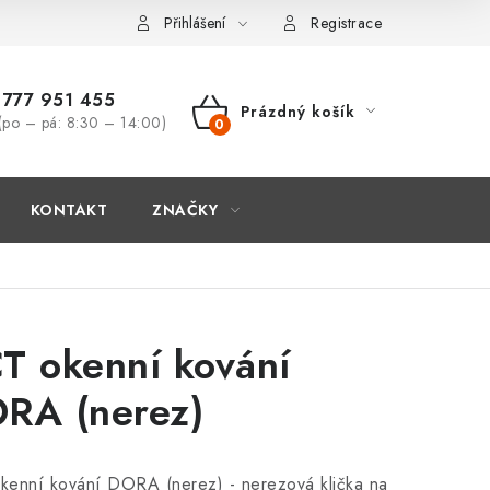
Přihlášení
Registrace
777 951 455
Prázdný košík
(po – pá: 8:30 – 14:00)
NÁKUPNÍ
KOŠÍK
KONTAKT
ZNAČKY
T okenní kování
RA (nerez)
kenní kování DORA (nerez) - nerezová klička na