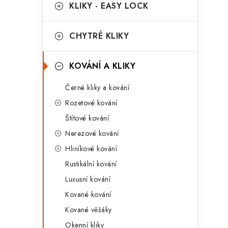
g
KLIKY - EASY LOCK
r
o
a
r
CHYTRÉ KLIKY
n
i
KOVÁNÍ A KLIKY
e
n
Černé kliky a kování
í
Rozetové kování
p
Štítové kování
a
Nerezové kování
n
Hliníkové kování
Rustikální kování
e
Luxusní kování
l
Kované kování
Kované věšáky
Okenní kliky