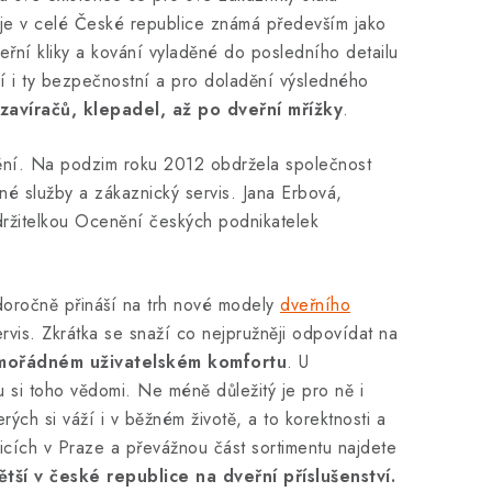
je v celé České republice známá především jako
řní kliky a kování vyladěné do posledního detailu
ízí i ty bezpečnostní a pro doladění výsledného
zavíračů, klepadel, až po dveřní mřížky
.
nění. Na podzim roku 2012 obdržela společnost
é služby a zákaznický servis. Jana Erbová,
 držitelkou Ocenění českých podnikatelek
doročně přináší na trh nové modely
dveřního
rvis. Zkrátka se snaží co nejpružněji odpovídat na
mimořádném uživatelském komfortu
. U
u si toho vědomi. Ne méně důležitý je pro ně i
ých si váží i v běžném životě, a to korektnosti a
icích v Praze a převážnou část sortimentu najdete
ětší v české republice na dveřní příslušenství.