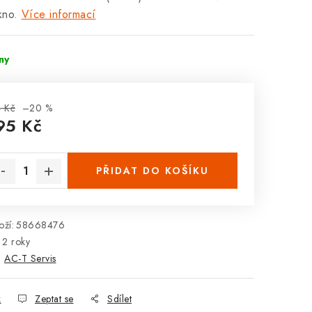
kno.
Více informací
dny
 Kč
–20 %
95 Kč
rná cena:
PŘIDAT DO KOŠÍKU
ží:
58668476
2 roky
:
AC-T Servis
k
Zeptat se
Sdílet