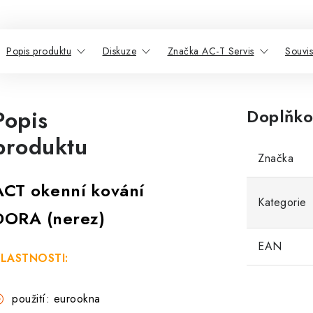
Popis produktu
Diskuze
Značka AC-T Servis
Souvis
Popis
Doplňko
produktu
Značka
ACT okenní kování
Kategorie
DORA (nerez)
EAN
LASTNOSTI:
použití: eurookna