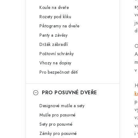
s
Koule na dveře
v
Rozety pod kliku
j
Piktogramy na dveře
d
Panty a závěsy
Držák zábradlí
O
Poštovní schránky
A
m
Vhozy na dopisy
v
Pro bezpečnost dětí
H
PRO POSUVNÉ DVEŘE
k
p
Designové mušle a sety
v
Mušle pro posuvné
v
Sety pro posuvné
v
i
Zámky pro posuvné