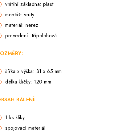
vnitřní základna: plast
montáž: vruty
materiál: nerez
provedení: třípolohová
OZMĚRY:
šířka x výška: 31 x 65 mm
délka kličky: 120 mm
BSAH BALENÍ:
1 ks kliky
spojovací materiál