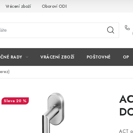
Vrácení zboží
Oboroví ODBORNÍCI
Doporučujeme
EČNÉ RADY
VRÁCENÍ ZBOŽÍ
POŠTOVNÉ
OP
erez)
AC
20 %
DO
ACT o