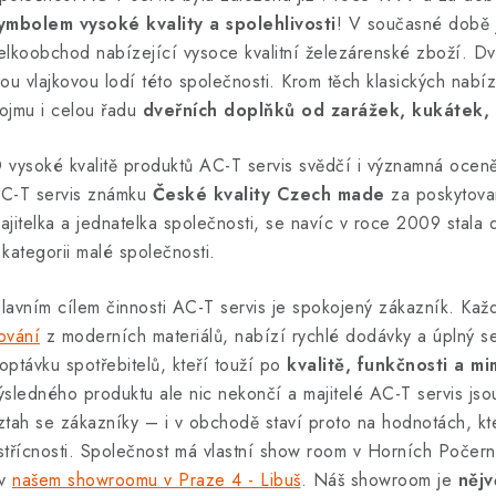
ymbolem vysoké kvality a spolehlivosti
! V současné době 
elkoobchod nabízející vysoce kvalitní železárenské zboží. Dve
sou vlajkovou lodí této společnosti. Krom těch klasických nab
ojmu i celou řadu
dveřních doplňků od zarážek, kukátek, 
 vysoké kvalitě produktů AC-T servis svědčí i významná oce
C-T servis známku
České kvality Czech made
za poskytovan
ajitelka a jednatelka společnosti, se navíc v roce 2009 stala
 kategorii malé společnosti.
lavním cílem činnosti AC-T servis je spokojený zákazník. Kaž
ování
z moderních materiálů, nabízí rychlé dodávky a úplný se
optávku spotřebitelů, kteří touží po
kvalitě, funkčnosti a 
ýsledného produktu ale nic nekončí a majitelé AC-T servis jso
ztah se zákazníky – i v obchodě staví proto na hodnotách, kter
střícnosti. Společnost má vlastní show room v Horních Počern
 v
našem showroomu v Praze 4 - Libuš
. Náš showroom je
nějv