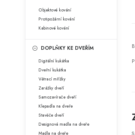
Objektové kování
Protipožární kování
Kabinové kování
B
DOPLŇKY KE DVEŘÍM
Digitální kukátka
P
Dveřní kukátka
Větrací mřížky
Zarážky dveří
Samozavírače dveří
Klepadla na dveře
Stavěče dveří
Designová madla na dveře
Madla na dveře
S