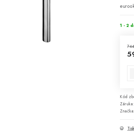
euroo
1 - 2 
744
5
Mě
Kód zbo
Záruka
:
Značka
Tis