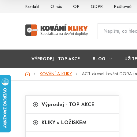
Přejít
Kontakt
O nás
OP
GDPR
Poštovné
na
obsah
VÝPRODEJ - TOP AKCE
BLOG
UŽIT
Domů
KOVÁNÍ A KLIKY
ACT okenní kování DORA (n
P
K
Přeskočit
Výprodej - TOP AKCE
kategorie
a
o
t
s
KLIKY s LOŽISKEM
e
t