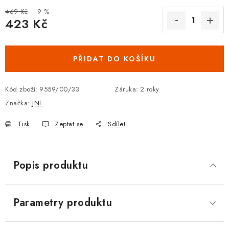
DOPLŇKY KE DVEŘÍM
469 Kč
–9 %
423 Kč
Měrná cena:
PRO POSUVNÉ DVEŘE
PŘIDAT DO KOŠÍKU
STAVEBNÍ POUZDRA
Kód zboží:
9559/00/33
Záruka
:
2 roky
POKLADNIČKY NA ZÁMEK
Značka:
JNF
SCHRÁNKY NA KLÍČE
Tisk
Zeptat se
Sdílet
TREZORY
Popis produktu
ZNAČKY
Kontakt
O nás
OP
GDPR
Poštovné
Vrácení zboží
Parametry produktu
Oboroví ODBORNÍCI
Doporučujeme