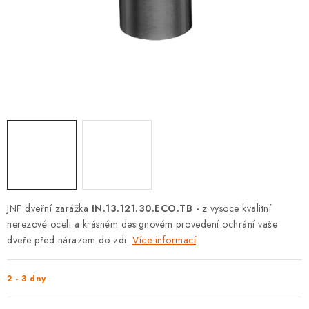
KLIKY S LOŽISKEM
KLIKY - EASY LOCK
CHYTRÉ KLIKY
KOVÁNÍ A KLIKY
BEZPEČNOSTNÍ KOVÁNÍ
CYLINDRICKÉ VLOŽKY
JNF dveřní zarážka
IN.13.121.30.ECO.TB -
z vysoce kvalitní
VISACÍ ZÁMKY
nerezové oceli a krásném designovém provedení ochrání vaše
dveře před nárazem do zdi.
Více informací
ZÁMKY, PETLICE A ZÁVORY
2 - 3 dny
SPECIÁLNÍ KOVÁNÍ