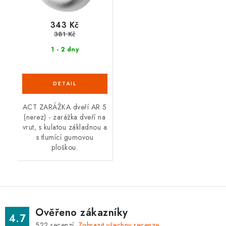
343 Kč
381 Kč
1 - 2 dny
ACT ZARÁŽKA dveří AR 5
(nerez) - zarážka dveří na
vrut, s kulatou základnou a
s tlumící gumovou
ploškou.
Ověřeno zákazníky
4.7
522
recenzí.
Zobrazit všechny recenze