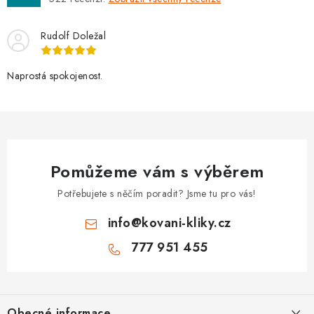
Rudolf Doležal
Naprostá spokojenost.
Pomůžeme vám s výběrem
Potřebujete s něčím poradit? Jsme tu pro vás!
info
@
kovani-kliky.cz
777 951 455
Z
á
Obecné informace