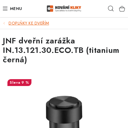
Přejít
Hleda
na
obsah
DOPLŇKY KE DVEŘÍM
VÝPRODEJ - TOP AKCE
JNF dveřní zarážka
BLOG
IN.13.121.30.ECO.TB (titanium
UŽITEČNÉ RADY
černá)
VRÁCENÍ ZBOŽÍ
9 %
POŠTOVNÉ
OP
KONTAKT