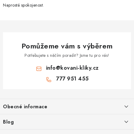
Naprostá spokojenost.
Pomůžeme vám s výběrem
Potřebujete s něčím poradit? Jsme tu pro vás!
info
@
kovani-kliky.cz
777 951 455
Z
á
Obecné informace
p
a
Kontakt
Blog
t
O nás
Inovativní Kliky EASY LOCK – Revoluce v Zamykání Dveří