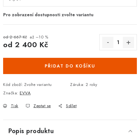
DOPLŇKY KE DVEŘÍM
PRO POSUVNÉ DVEŘE
od 2 667 Kč
až –10 %
STAVEBNÍ POUZDRA
od
2 400 Kč
Měrná cena:
POKLADNIČKY NA ZÁMEK
PŘIDAT DO KOŠÍKU
SCHRÁNKY NA KLÍČE
Kód zboží:
Zvolte variantu
Záruka
:
2 roky
TREZORY
Značka:
EVVA
ZNAČKY
Tisk
Zeptat se
Sdílet
Kontakt
O nás
OP
GDPR
Poštovné
Vrácení zboží
Popis produktu
Oboroví ODBORNÍCI
Doporučujeme