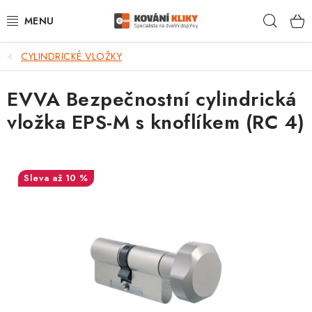
Přejít
Hleda
na
obsah
CYLINDRICKÉ VLOŽKY
VÝPRODEJ - TOP AKCE
EVVA Bezpečnostní cylindrická
BLOG
vložka EPS-M s knoflíkem (RC 4)
UŽITEČNÉ RADY
VRÁCENÍ ZBOŽÍ
až 10 %
POŠTOVNÉ
OP
KONTAKT