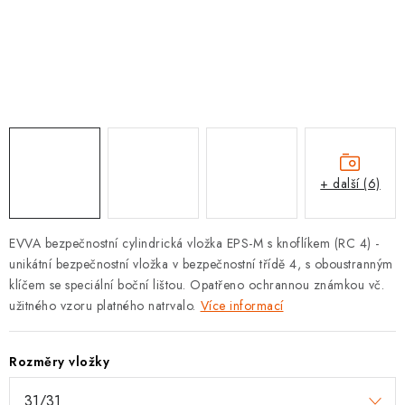
KLIKY S LOŽISKEM
KLIKY - EASY LOCK
CHYTRÉ KLIKY
KOVÁNÍ A KLIKY
+ další (6)
BEZPEČNOSTNÍ KOVÁNÍ
CYLINDRICKÉ VLOŽKY
EVVA bezpečnostní cylindrická vložka EPS-M s knoflíkem (RC 4) -
unikátní bezpečnostní vložka v bezpečnostní třídě 4, s oboustranným
VISACÍ ZÁMKY
klíčem se speciální boční lištou. Opatřeno ochrannou známkou vč.
užitného vzoru platného natrvalo.
Více informací
ZÁMKY, PETLICE A ZÁVORY
Rozměry vložky
SPECIÁLNÍ KOVÁNÍ