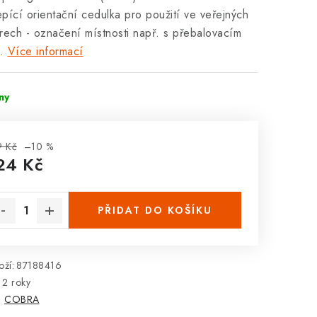
pící orientační cedulka pro použití ve veřejných
rech - označení místnosti např. s přebalovacím
.
Více informací
dny
9 Kč
–10 %
24 Kč
rná cena:
PŘIDAT DO KOŠÍKU
ží:
87188416
2 roky
:
COBRA