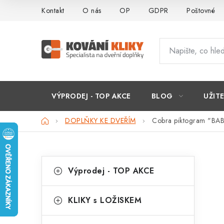
Přejít
Kontakt
O nás
OP
GDPR
Poštovné
na
obsah
VÝPRODEJ - TOP AKCE
BLOG
UŽIT
Domů
DOPLŇKY KE DVEŘÍM
Cobra piktogram "BAB
P
K
Přeskočit
Výprodej - TOP AKCE
kategorie
a
o
t
s
KLIKY s LOŽISKEM
e
t