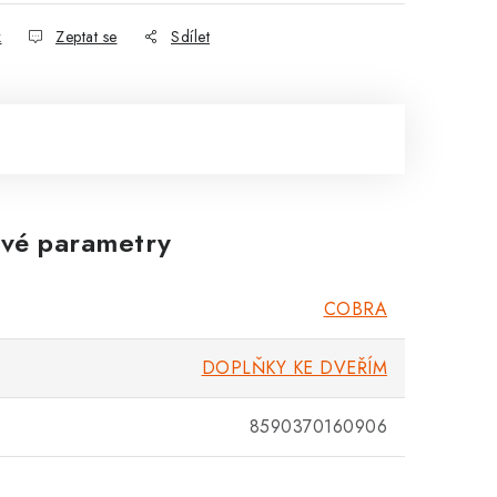
k
Zeptat se
Sdílet
vé parametry
COBRA
DOPLŇKY KE DVEŘÍM
8590370160906