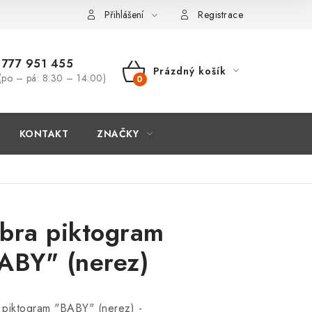
Přihlášení
Registrace
777 951 455
Prázdný košík
(po – pá: 8:30 – 14:00)
NÁKUPNÍ
KOŠÍK
KONTAKT
ZNAČKY
bra piktogram
ABY" (nerez)
 piktogram "BABY" (nerez) -