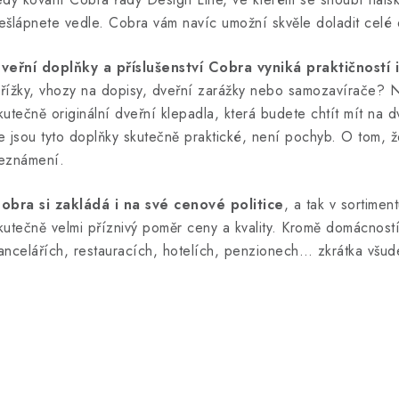
ešlápnete vedle. Cobra vám navíc umožní skvěle doladit celé 
veřní doplňky a příslušenství Cobra vyniká praktičností
řížky, vhozy na dopisy, dveřní zarážky nebo samozavírače? N
kutečně originální dveřní klepadla, která budete chtít mít na 
e jsou tyto doplňky skutečně praktické, není pochyb. O tom, že
eznámení.
obra si zakládá i na své cenové politice
, a tak v sortimen
kutečně velmi příznivý poměr ceny a kvality. Kromě domácnost
ancelářích, restauracích, hotelích, penzionech… zkrátka všude