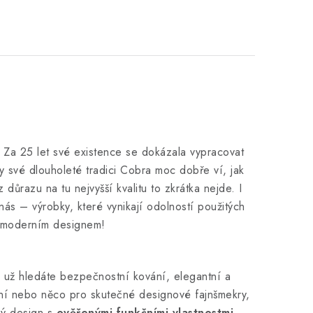
. Za 25 let své existence se dokázala vypracovat
y své dlouholeté tradici Cobra moc dobře ví, jak
 důrazu na tu nejvyšší kvalitu to zkrátka nejde. I
nás – výrobky, které vynikají odolností použitých
ké moderním designem!
ť už hledáte bezpečnostní kování, elegantní a
ování nebo něco pro skutečné designové fajnšmekry,
ký design s
ověřenými funkčními vlastnostmi
,