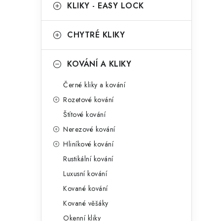
g
KLIKY - EASY LOCK
r
o
a
r
CHYTRÉ KLIKY
n
i
KOVÁNÍ A KLIKY
e
n
Černé kliky a kování
í
Rozetové kování
p
Štítové kování
a
Nerezové kování
n
Hliníkové kování
Rustikální kování
e
Luxusní kování
l
Kované kování
Kované věšáky
Okenní kliky