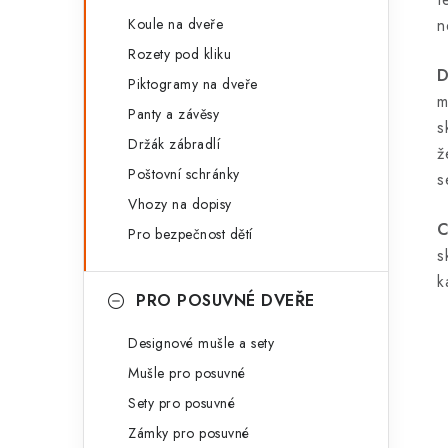
Koule na dveře
n
Rozety pod kliku
D
Piktogramy na dveře
m
Panty a závěsy
s
Držák zábradlí
ž
Poštovní schránky
s
Vhozy na dopisy
C
Pro bezpečnost dětí
s
k
PRO POSUVNÉ DVEŘE
Designové mušle a sety
Mušle pro posuvné
Sety pro posuvné
Zámky pro posuvné