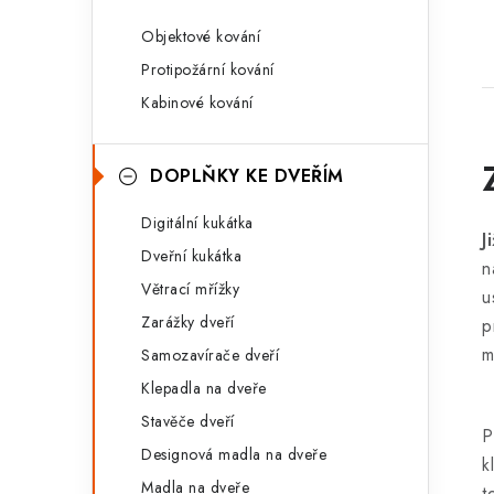
Objektové kování
Protipožární kování
Kabinové kování
DOPLŇKY KE DVEŘÍM
Digitální kukátka
J
Dveřní kukátka
n
Větrací mřížky
u
Zarážky dveří
p
m
Samozavírače dveří
Klepadla na dveře
Stavěče dveří
P
Designová madla na dveře
k
Madla na dveře
t