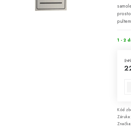
samole
prosto
pultem
1 - 2 
24
2
Mě
Kód zbo
Záruka
:
Značka