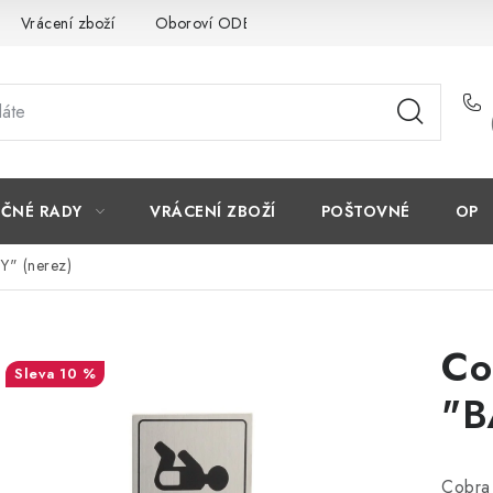
Vrácení zboží
Oboroví ODBORNÍCI
Doporučujeme
EČNÉ RADY
VRÁCENÍ ZBOŽÍ
POŠTOVNÉ
OP
Y" (nerez)
Co
10 %
"B
Cobra