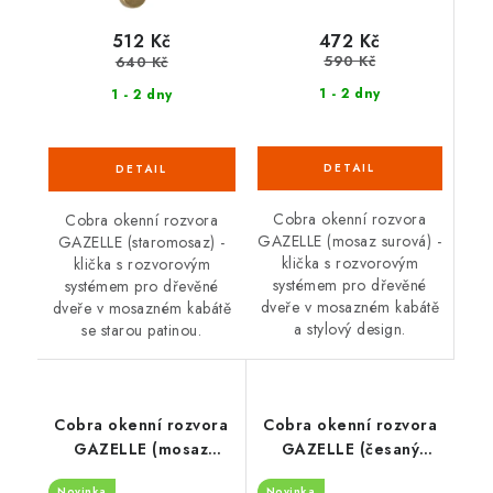
472 Kč
512 Kč
590 Kč
640 Kč
1 - 2 dny
1 - 2 dny
Cobra okenní rozvora
Cobra okenní rozvora
GAZELLE (mosaz surová) -
GAZELLE (staromosaz) -
klička s rozvorovým
klička s rozvorovým
systémem pro dřevěné
systémem pro dřevěné
dveře v mosazném kabátě
dveře v mosazném kabátě
a stylový design.
se starou patinou.
Cobra okenní rozvora
Cobra okenní rozvora
GAZELLE (mosaz
GAZELLE (česaný
lesklá)
bronz)
Novinka
Novinka