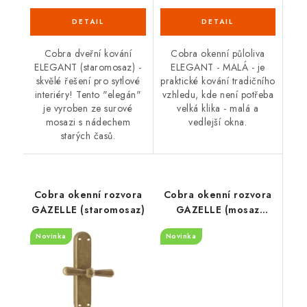
Cobra dveřní kování
Cobra okenní půloliva
ELEGANT (staromosaz) -
ELEGANT - MALÁ - je
skvělé řešení pro sytlové
praktické kování tradičního
interiéry! Tento "elegán"
vzhledu, kde není potřeba
je vyroben ze surové
velká klika - malá a
mosazi s nádechem
vedlejší okna.
starých časů.
Cobra okenní rozvora
Cobra okenní rozvora
GAZELLE (staromosaz)
GAZELLE (mosaz
surová)
Novinka
Novinka