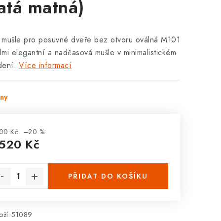
latá matná)
 mušle pro posuvné dveře bez otvoru oválná M101
elmi elegantní a nadčasová mušle v minimalistickém
dení.
Více informací
dny
00 Kč
–20 %
 520 Kč
rná cena:
PŘIDAT DO KOŠÍKU
ží:
51089