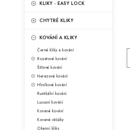
g
KLIKY - EASY LOCK
r
o
a
r
CHYTRÉ KLIKY
n
i
KOVÁNÍ A KLIKY
e
n
Černé kliky a kování
í
Rozetové kování
p
Štítové kování
a
Nerezové kování
n
Hliníkové kování
Rustikální kování
e
Luxusní kování
l
Kované kování
Kované věšáky
Okenní kliky