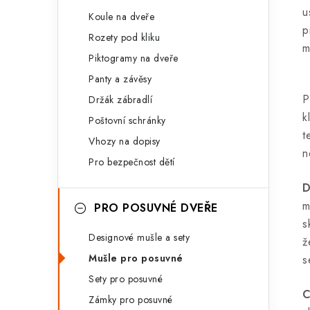
u
Koule na dveře
p
Rozety pod kliku
m
Piktogramy na dveře
Panty a závěsy
P
Držák zábradlí
k
Poštovní schránky
t
Vhozy na dopisy
n
Pro bezpečnost dětí
D
m
PRO POSUVNÉ DVEŘE
s
Designové mušle a sety
ž
Mušle pro posuvné
s
Sety pro posuvné
C
Zámky pro posuvné