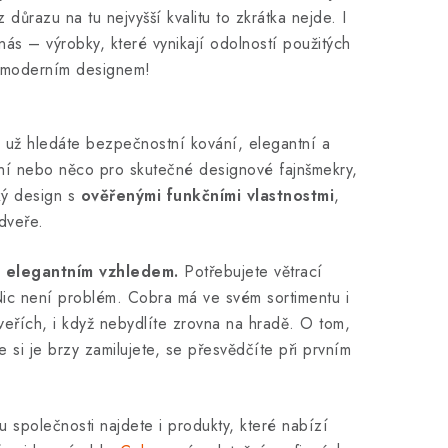
 důrazu na tu nejvyšší kvalitu to zkrátka nejde. I
nás – výrobky, které vynikají odolností použitých
ké moderním designem!
ť už hledáte bezpečnostní kování, elegantní a
ování nebo něco pro skutečné designové fajnšmekry,
ký design s
ověřenými funkčními vlastnostmi
,
dveře.
 i elegantním vzhledem.
Potřebujete větrací
ic není problém. Cobra má ve svém sortimentu i
dveřích, i když nebydlíte zrovna na hradě. O tom,
 si je brzy zamilujete, se přesvědčíte při prvním
tu společnosti najdete i produkty, které nabízí