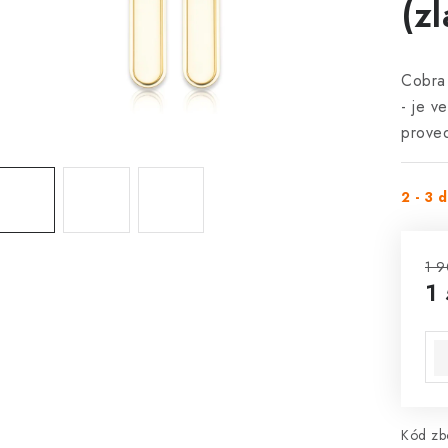
(z
Cobra
- je v
prove
2 - 3 
1 9
1
Mě
Kód zbo