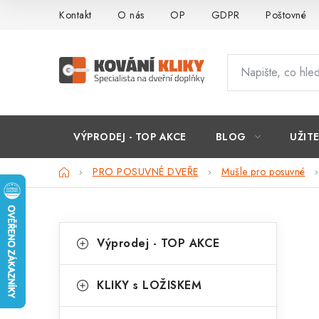
Přejít
Kontakt
O nás
OP
GDPR
Poštovné
na
obsah
VÝPRODEJ - TOP AKCE
BLOG
UŽIT
Domů
PRO POSUVNÉ DVEŘE
Mušle pro posuvné
P
K
Přeskočit
Výprodej - TOP AKCE
kategorie
a
o
t
s
KLIKY s LOŽISKEM
e
t