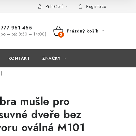
Přihlášení
Registrace
777 951 455
Prázdný košík
(po – pá: 8:30 – 14:00)
NÁKUPNÍ
KOŠÍK
KONTAKT
ZNAČKY
á)
bra mušle pro
suvné dveře bez
voru oválná M101