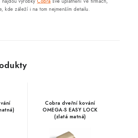
í najdou výrobky
Cobra
své uplatnění ve firmách,
, kde záleží i na tom nejmenším detailu.
rodukty
vání
Cobra dveřní kování
matná)
OMEGA-S EASY LOCK
(zlatá matná)