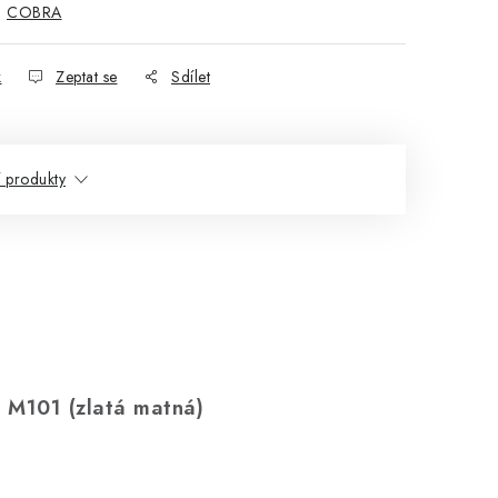
:
COBRA
k
Zeptat se
Sdílet
í produkty
 M101 (zlatá matná)