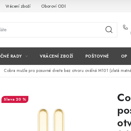
Vrácení zboží
Oboroví ODBORNÍCI
Doporučujeme
EČNÉ RADY
VRÁCENÍ ZBOŽÍ
POŠTOVNÉ
OP
Cobra mušle pro posuvné dveře bez otvoru oválná M101 (zlatá matn
Co
20 %
po
ot