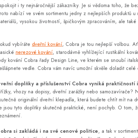
spokojit i ty nejnáročnější zákazníky. Je si vědoma toho, že bez
roto nabízí ve svém sortimentu jedny z nejlepších produktů u 
ateriálů, vysokou životností, špičkovým zpracováním, ale ta
okud vybíráte
dveřní kování
, Cobra je tou nejlepší volbou. A
lasické
nerezové kování
, starodávně vyhlížející rustikální k
edy kování Cobra řady Design Line, ve kterém se snoubí itals
ešlápnete vedle. Cobra vám navíc umožní skvěle doladit celé 
veřní doplňky a příslušenství Cobra vyniká praktičností
řížky, vhozy na dopisy, dveřní zarážky nebo samozavírače? N
kutečně originální dveřní klepadla, která budete chtít mít na 
e jsou tyto doplňky skutečně praktické, není pochyb. O tom, že
eznámení.
obra si zakládá i na své cenové politice
, a tak v sortimen