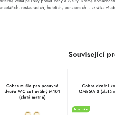
kutečně velmi příznivý poměr ceny a kvality. Kromě domácnost
ancelářích, restauracích, hotelích, penzionech… zkrátka všude
Související p
Cobra mušle pro posuvné
Cobra dveřní ko
dveře WC set oválný M101
OMEGA S (zlatá 
(zlatá matná)
Novinka