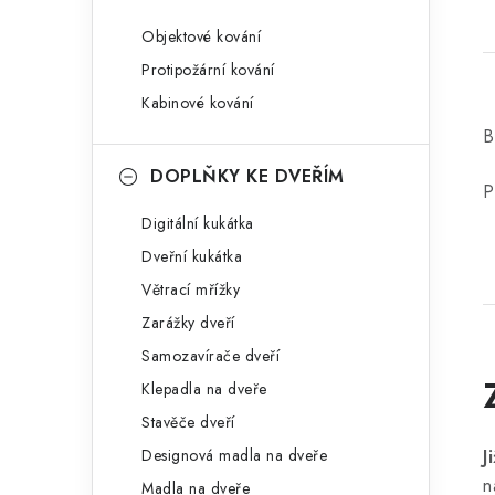
Objektové kování
Protipožární kování
Kabinové kování
B
DOPLŇKY KE DVEŘÍM
P
Digitální kukátka
Dveřní kukátka
Větrací mřížky
Zarážky dveří
Samozavírače dveří
Klepadla na dveře
Stavěče dveří
Designová madla na dveře
J
n
Madla na dveře