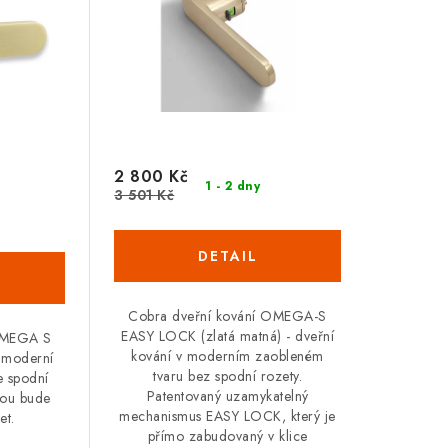
2 800 Kč
1 - 2 dny
3 501 Kč
Cobra dveřní kování OMEGA-S
EASY LOCK (zlatá matná) - dveřní
 OMEGA S
kování v moderním zaobleném
a moderní
tvaru bez spodní rozety.
se spodní
Patentovaný uzamykatelný
tou bude
mechanismus EASY LOCK, který je
et.
přímo zabudovaný v klice