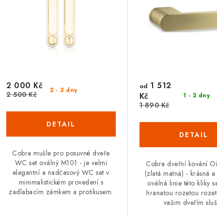
2 000 Kč
1 512
od
2 - 3 dny
2 500 Kč
Kč
1 - 2 dny
1 890 Kč
Cobra mušle pro posuvné dveře
WC set oválný M101 - je velmi
Cobra dveřní kování
elegantní a nadčasový WC set v
(zlatá matná) - krásná 
minimalistickém provedení s
oválná linie této kliky 
zadlabacím zámkem a protikusem.
hranatou rozetou roze
vašim dveřím sluš