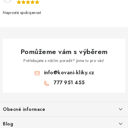
Naprostá spokojenost.
Pomůžeme vám s výběrem
Potřebujete s něčím poradit? Jsme tu pro vás!
info
@
kovani-kliky.cz
777 951 455
Z
á
Obecné informace
p
a
Kontakt
Blog