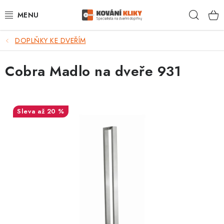
Přejít
Hleda
na
obsah
DOPLŇKY KE DVEŘÍM
VÝPRODEJ - TOP AKCE
Cobra Madlo na dveře 931
BLOG
UŽITEČNÉ RADY
až 20 %
VRÁCENÍ ZBOŽÍ
POŠTOVNÉ
OP
KONTAKT