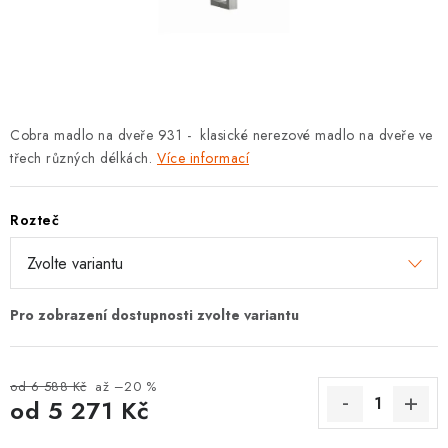
KLIKY S LOŽISKEM
KLIKY - EASY LOCK
CHYTRÉ KLIKY
Cobra madlo na dveře 931 - klasické nerezové madlo na dveře ve
KOVÁNÍ A KLIKY
třech různých délkách.
Více informací
BEZPEČNOSTNÍ KOVÁNÍ
Rozteč
CYLINDRICKÉ VLOŽKY
VISACÍ ZÁMKY
ZÁMKY, PETLICE A ZÁVORY
od 6 588 Kč
až –20 %
od
5 271 Kč
SPECIÁLNÍ KOVÁNÍ
Měrná cena: