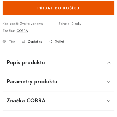
DOPLŇKY KE DVEŘÍM
PŘIDAT DO KOŠÍKU
PRO POSUVNÉ DVEŘE
Kód zboží:
Zvolte variantu
Záruka
:
2 roky
Značka:
COBRA
STAVEBNÍ POUZDRA
Tisk
Zeptat se
Sdílet
POKLADNIČKY NA ZÁMEK
SCHRÁNKY NA KLÍČE
Popis produktu
TREZORY
Parametry produktu
ZNAČKY
Značka
 COBRA
Kontakt
O nás
OP
GDPR
Poštovné
Vrácení zboží
Oboroví ODBORNÍCI
Doporučujeme