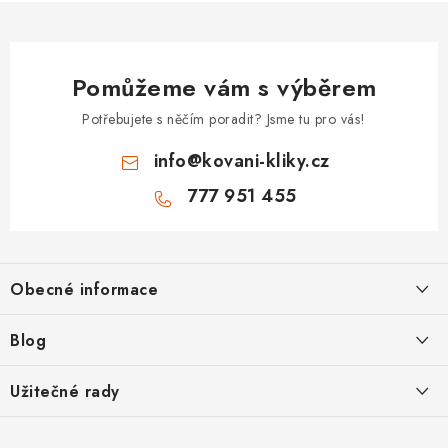
Pomůžeme vám s výběrem
Potřebujete s něčím poradit? Jsme tu pro vás!
info
@
kovani-kliky.cz
777 951 455
Z
á
Obecné informace
p
a
Kontakt
Blog
t
O nás
í
Inovativní Kliky EASY LOCK – Revoluce v Zamykání Dveří
Užitečné rady
OP
Panikové zámky pro speciální únikové cesty
Jak vybrat zadlabací zámek
GDPR