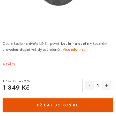
KLIKY S LOŽISKEM
KLIKY - EASY LOCK
CHYTRÉ KLIKY
KOVÁNÍ A KLIKY
Cobra koule na dveře LINZ - pevná
koule na dveře
v kovaném
provedení doplní váš stylový interiér.
Více informací
BEZPEČNOSTNÍ KOVÁNÍ
4 týdny
CYLINDRICKÉ VLOŽKY
VISACÍ ZÁMKY
1 687 Kč
–20 %
1 349 Kč
Měrná cena:
ZÁMKY, PETLICE A ZÁVORY
PŘIDAT DO KOŠÍKU
SPECIÁLNÍ KOVÁNÍ