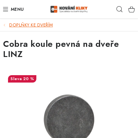
Přejít
Hleda
na
obsah
DOPLŇKY KE DVEŘÍM
VÝPRODEJ - TOP AKCE
Cobra koule pevná na dveře
BLOG
LINZ
UŽITEČNÉ RADY
VRÁCENÍ ZBOŽÍ
20 %
POŠTOVNÉ
OP
KONTAKT