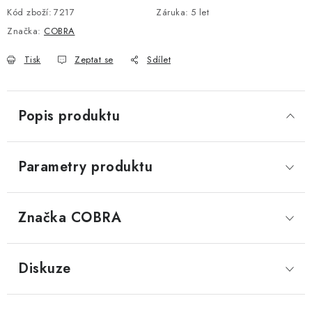
Kód zboží:
7217
Záruka
:
5 let
DOPLŇKY KE DVEŘÍM
Značka:
COBRA
PRO POSUVNÉ DVEŘE
Tisk
Zeptat se
Sdílet
STAVEBNÍ POUZDRA
Popis produktu
POKLADNIČKY NA ZÁMEK
SCHRÁNKY NA KLÍČE
Parametry produktu
TREZORY
Značka
 COBRA
ZNAČKY
Diskuze
Kontakt
O nás
OP
GDPR
Poštovné
Vrácení zboží
Oboroví ODBORNÍCI
Doporučujeme