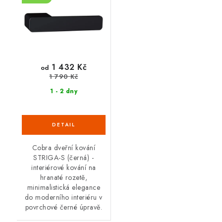
1 432 Kč
od
1 790 Kč
1 - 2 dny
Cobra dveřní kování
STRIGA-S (černá) -
interiérové kování na
hranaté rozetě,
minimalistická elegance
do moderního interiéru v
povrchové černé úpravě.