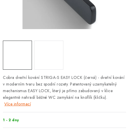
KLIKY S LOŽISKEM
KLIKY - EASY LOCK
CHYTRÉ KLIKY
KOVÁNÍ A KLIKY
BEZPEČNOSTNÍ KOVÁNÍ
CYLINDRICKÉ VLOŽKY
Cobra dveřní kování STRIGA-S EASY LOCK (černá) - dveřní kování
v moderním tvaru bez spodní rozety. Patentovaný uzamykatelný
VISACÍ ZÁMKY
mechanismus EASY LOCK, který je přímo zabudovaný v klice
elegantně nahradí běžné WC zamykání na knoflík (kličku).
Více informací
ZÁMKY, PETLICE A ZÁVORY
SPECIÁLNÍ KOVÁNÍ
1 - 2 dny