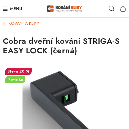
Přejít
Hleda
na
obsah
KOVÁNÍ A KLIKY
VÝPRODEJ - TOP AKCE
Cobra dveřní kování STRIGA-S
BLOG
EASY LOCK (černá)
UŽITEČNÉ RADY
VRÁCENÍ ZBOŽÍ
20 %
Novinka
POŠTOVNÉ
OP
KONTAKT