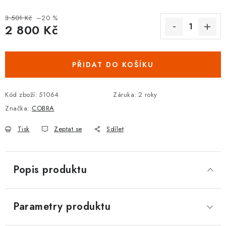
DOPLŇKY KE DVEŘÍM
3 501 Kč
–20 %
2 800 Kč
PRO POSUVNÉ DVEŘE
Měrná cena:
STAVEBNÍ POUZDRA
PŘIDAT DO KOŠÍKU
POKLADNIČKY NA ZÁMEK
Kód zboží:
51064
Záruka
:
2 roky
Značka:
COBRA
SCHRÁNKY NA KLÍČE
Tisk
Zeptat se
Sdílet
TREZORY
Popis produktu
ZNAČKY
Kontakt
O nás
OP
GDPR
Poštovné
Vrácení zboží
Parametry produktu
Oboroví ODBORNÍCI
Doporučujeme