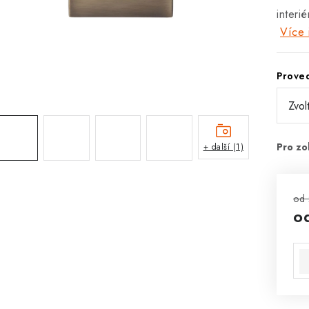
interi
Více 
Prove
+ další (1)
od 
o
Mě