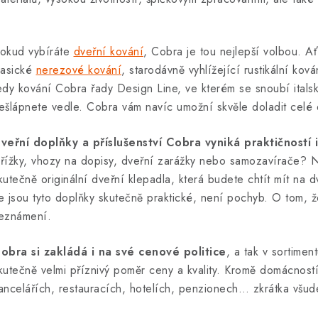
okud vybíráte
dveřní kování
, Cobra je tou nejlepší volbou. A
lasické
nerezové kování
, starodávně vyhlížející rustikální k
edy kování Cobra řady Design Line, ve kterém se snoubí itals
ešlápnete vedle. Cobra vám navíc umožní skvěle doladit celé 
veřní doplňky a příslušenství Cobra vyniká praktičností
řížky, vhozy na dopisy, dveřní zarážky nebo samozavírače? N
kutečně originální dveřní klepadla, která budete chtít mít na 
e jsou tyto doplňky skutečně praktické, není pochyb. O tom, že
eznámení.
obra si zakládá i na své cenové politice
, a tak v sortimen
kutečně velmi příznivý poměr ceny a kvality. Kromě domácnost
ancelářích, restauracích, hotelích, penzionech… zkrátka všude