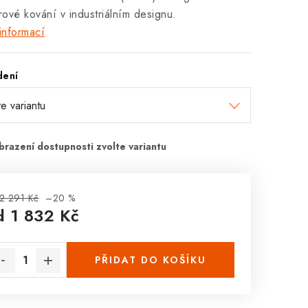
érové kování v industriálním designu.
informací
dení
2 291 Kč
–20 %
d
1 832 Kč
rná cena:
PŘIDAT DO KOŠÍKU