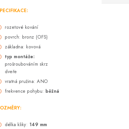
PECIFIKACE:
rozetové kování
povrch: bronz (OFS)
základna: kovová
typ montáže:
prošroubováním skrz
dveře
vratná pružina: ANO
frekvence pohybu:
běžná
OZMĚRY:
délka kliky:
149 mm