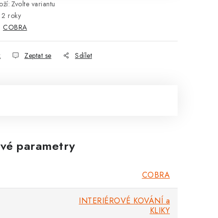
ží:
Zvolte variantu
2 roky
:
COBRA
k
Zeptat se
Sdílet
vé parametry
COBRA
INTERIÉROVÉ KOVÁNÍ a
KLIKY