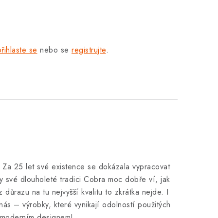
přihlaste se
nebo se
registrujte
.
. Za 25 let své existence se dokázala vypracovat
y své dlouholeté tradici Cobra moc dobře ví, jak
 důrazu na tu nejvyšší kvalitu to zkrátka nejde. I
nás – výrobky, které vynikají odolností použitých
ké moderním designem!