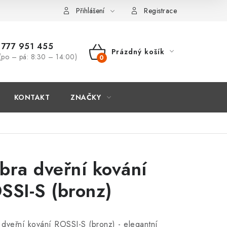
Přihlášení
Registrace
777 951 455
Prázdný košík
(po – pá: 8:30 – 14:00)
NÁKUPNÍ
KOŠÍK
KONTAKT
ZNAČKY
bra dveřní kování
SSI-S (bronz)
dveřní kování ROSSI-S (bronz) - elegantní