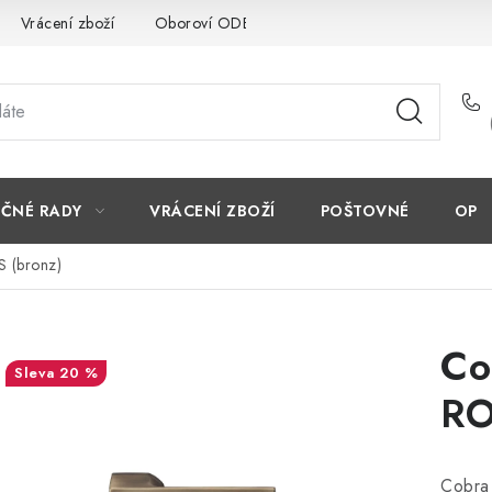
Vrácení zboží
Oboroví ODBORNÍCI
Doporučujeme
EČNÉ RADY
VRÁCENÍ ZBOŽÍ
POŠTOVNÉ
OP
S (bronz)
Co
20 %
RO
Cobra 