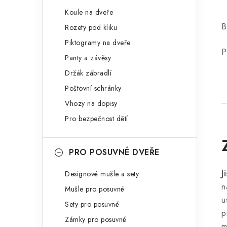
Koule na dveře
B
Rozety pod kliku
Piktogramy na dveře
P
Panty a závěsy
Držák zábradlí
Poštovní schránky
Vhozy na dopisy
Pro bezpečnost dětí
PRO POSUVNÉ DVEŘE
J
Designové mušle a sety
n
Mušle pro posuvné
u
Sety pro posuvné
p
Zámky pro posuvné
m