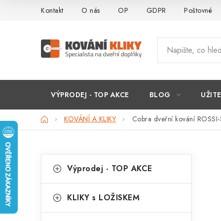
Přejít
Kontakt
O nás
OP
GDPR
Poštovné
na
obsah
VÝPRODEJ - TOP AKCE
BLOG
UŽIT
Domů
KOVÁNÍ A KLIKY
Cobra dveřní kování ROSSI-
P
K
Přeskočit
Výprodej - TOP AKCE
kategorie
a
o
t
s
KLIKY s LOŽISKEM
e
t