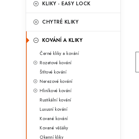
g
KLIKY - EASY LOCK
r
o
a
r
CHYTRÉ KLIKY
n
i
KOVÁNÍ A KLIKY
e
n
Černé kliky a kování
í
Rozetové kování
p
Štítové kování
a
Nerezové kování
n
Hliníkové kování
Rustikální kování
e
Luxusní kování
l
Kované kování
Kované věšáky
Okenní kliky