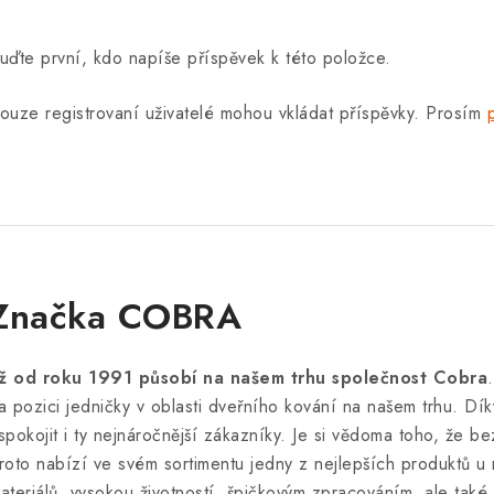
uďte první, kdo napíše příspěvek k této položce.
ouze registrovaní uživatelé mohou vkládat příspěvky. Prosím
Značka COBRA
iž od roku 1991 působí na našem trhu společnost Cobra
a pozici jedničky v oblasti dveřního kování na našem trhu. Dík
spokojit i ty nejnáročnější zákazníky. Je si vědoma toho, že bez
roto nabízí ve svém sortimentu jedny z nejlepších produktů u 
ateriálů, vysokou životností, špičkovým zpracováním, ale ta