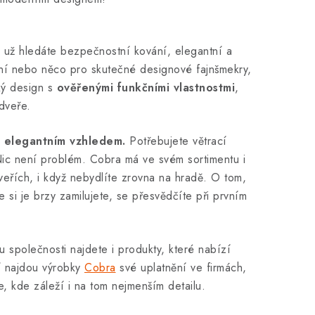
ť už hledáte bezpečnostní kování, elegantní a
ování nebo něco pro skutečné designové fajnšmekry,
ký design s
ověřenými funkčními vlastnostmi
,
dveře.
 i elegantním vzhledem.
Potřebujete větrací
ic není problém. Cobra má ve svém sortimentu i
dveřích, i když nebydlíte zrovna na hradě. O tom,
 si je brzy zamilujete, se přesvědčíte při prvním
tu společnosti najdete i produkty, které nabízí
í najdou výrobky
Cobra
své uplatnění ve firmách,
, kde záleží i na tom nejmenším detailu.