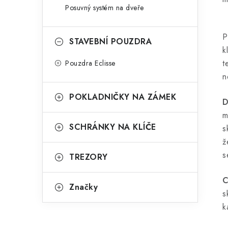
Posuvný systém na dveře
P
STAVEBNÍ POUZDRA
k
t
Pouzdra Eclisse
n
POKLADNIČKY NA ZÁMEK
D
m
SCHRÁNKY NA KLÍČE
s
ž
s
TREZORY
C
Značky
s
k