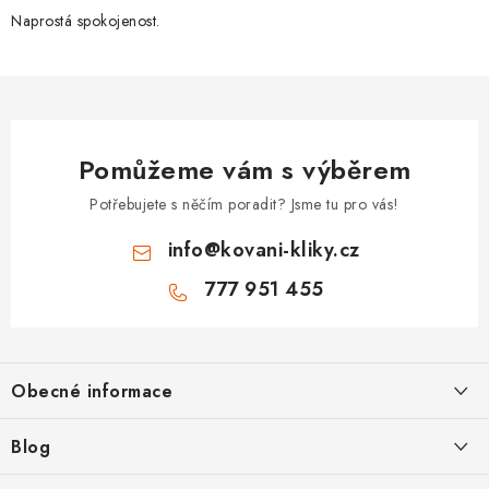
Naprostá spokojenost.
Pomůžeme vám s výběrem
Potřebujete s něčím poradit? Jsme tu pro vás!
info
@
kovani-kliky.cz
777 951 455
Z
á
Obecné informace
p
a
Kontakt
Blog
t
O nás