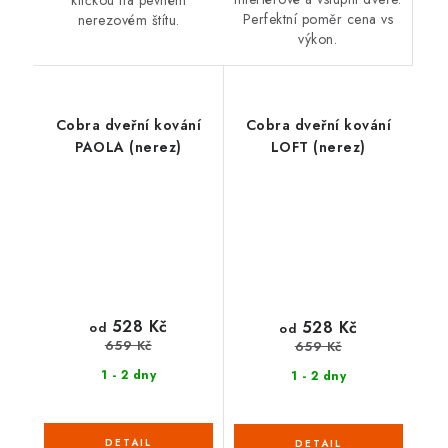
kličkou na pevném
Perfektní poměr cena vs
nerezovém štítu.
výkon.
Cobra dveřní kování
Cobra dveřní kování
PAOLA (nerez)
LOFT (nerez)
528 Kč
528 Kč
od
od
659 Kč
659 Kč
1 - 2 dny
1 - 2 dny