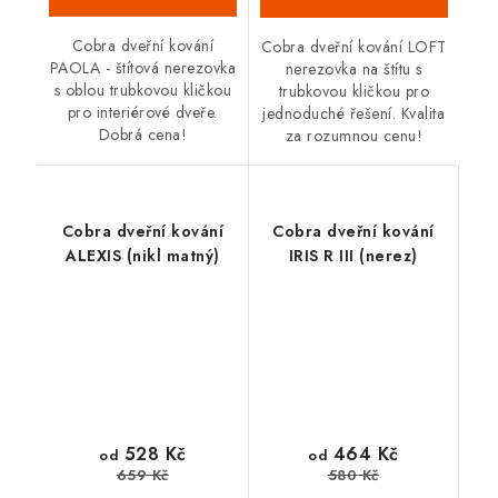
Cobra dveřní kování
Cobra dveřní kování LOFT
PAOLA - štítová nerezovka
nerezovka na štítu s
s oblou trubkovou kličkou
trubkovou kličkou pro
pro interiérové dveře.
jednoduché řešení. Kvalita
Dobrá cena!
za rozumnou cenu!
Cobra dveřní kování
Cobra dveřní kování
ALEXIS (nikl matný)
IRIS R III (nerez)
528 Kč
464 Kč
od
od
659 Kč
580 Kč