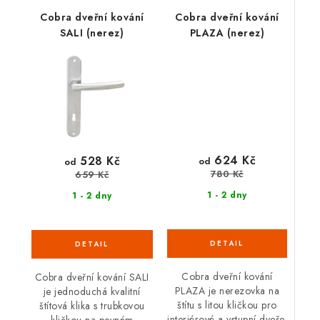
Cobra dveřní kování
Cobra dveřní kování
SALI (nerez)
PLAZA (nerez)
624 Kč
528 Kč
od
od
780 Kč
659 Kč
1 - 2 dny
1 - 2 dny
Cobra dveřní kování
Cobra dveřní kování SALI
PLAZA je nerezovka na
je jednoduchá kvalitní
štítu s litou kličkou pro
štítová klika s trubkovou
interiérové a vstupní dveře.