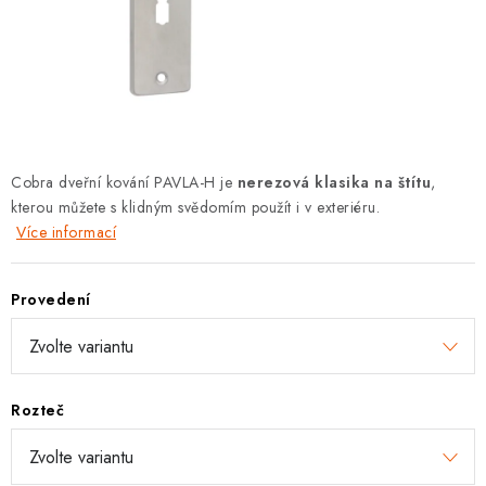
KLIKY S LOŽISKEM
KLIKY - EASY LOCK
CHYTRÉ KLIKY
KOVÁNÍ A KLIKY
Cobra dveřní kování PAVLA-H je
nerezová klasika na štítu
,
kterou můžete s klidným svědomím použít i v exteriéru.
BEZPEČNOSTNÍ KOVÁNÍ
Více informací
CYLINDRICKÉ VLOŽKY
Provedení
VISACÍ ZÁMKY
ZÁMKY, PETLICE A ZÁVORY
Rozteč
SPECIÁLNÍ KOVÁNÍ