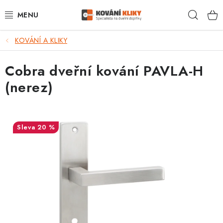
Přejít
Hleda
na
obsah
KOVÁNÍ A KLIKY
VÝPRODEJ - TOP AKCE
Cobra dveřní kování PAVLA-H
BLOG
(nerez)
UŽITEČNÉ RADY
VRÁCENÍ ZBOŽÍ
20 %
POŠTOVNÉ
OP
KONTAKT