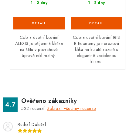
1 - 2 dny
1 - 2 dny
Cobra dveřní kování
Cobra dveřní kování IRIS
ALEXIS je příjemná klička
R Economy je nerezová
na štítu v povrchové
klika na kulaté rozetě s
úpravě nikl matný.
elegantně zaoblenou
klikou.
Ověřeno zákazníky
4.7
522
recenzí.
Zobrazit všechny recenze
Rudolf Doležal