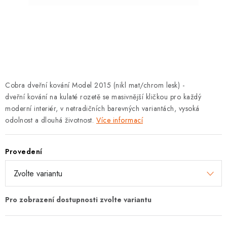
KLIKY S LOŽISKEM
KLIKY - EASY LOCK
CHYTRÉ KLIKY
KOVÁNÍ A KLIKY
Cobra dveřní kování Model 2015 (nikl mat/chrom lesk) -
dveřní kování na kulaté rozetě se masivnější kličkou pro každý
BEZPEČNOSTNÍ KOVÁNÍ
moderní interiér, v netradičních barevných variantách, vysoká
odolnost a dlouhá životnost.
Více informací
CYLINDRICKÉ VLOŽKY
Provedení
VISACÍ ZÁMKY
ZÁMKY, PETLICE A ZÁVORY
SPECIÁLNÍ KOVÁNÍ