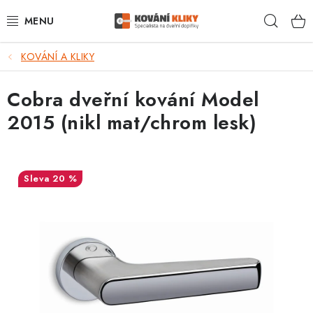
Přejít
Hleda
na
obsah
KOVÁNÍ A KLIKY
VÝPRODEJ - TOP AKCE
Cobra dveřní kování Model
BLOG
2015 (nikl mat/chrom lesk)
UŽITEČNÉ RADY
VRÁCENÍ ZBOŽÍ
20 %
POŠTOVNÉ
OP
KONTAKT