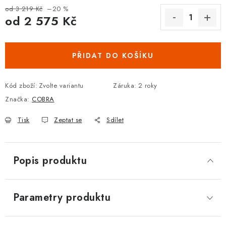
od 3 219 Kč
–20 %
DOPLŇKY KE DVEŘÍM
od
2 575 Kč
Měrná cena:
PRO POSUVNÉ DVEŘE
PŘIDAT DO KOŠÍKU
STAVEBNÍ POUZDRA
Kód zboží:
Zvolte variantu
Záruka
:
2 roky
POKLADNIČKY NA ZÁMEK
Značka:
COBRA
SCHRÁNKY NA KLÍČE
Tisk
Zeptat se
Sdílet
TREZORY
Popis produktu
ZNAČKY
Parametry produktu
Kontakt
O nás
OP
GDPR
Poštovné
Vrácení zboží
Oboroví ODBORNÍCI
Doporučujeme