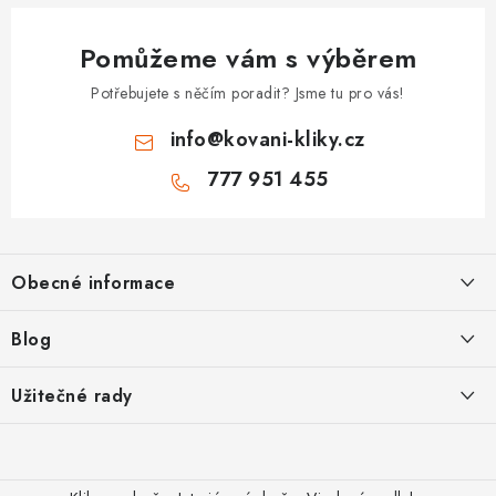
Pomůžeme vám s výběrem
Potřebujete s něčím poradit? Jsme tu pro vás!
info
@
kovani-kliky.cz
777 951 455
Z
á
Obecné informace
p
a
Kontakt
Blog
t
O nás
í
Inovativní Kliky EASY LOCK – Revoluce v Zamykání Dveří
Užitečné rady
OP
Panikové zámky pro speciální únikové cesty
Jak vybrat zadlabací zámek
GDPR
Odolné kliky pro zátěžové prostory
Poštovné
Jak vybrat bezpečnostní kliku