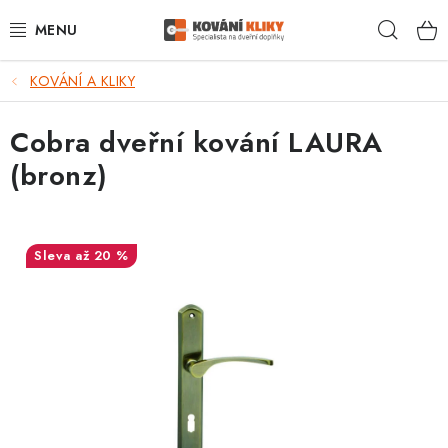
Přejít
Hleda
na
obsah
KOVÁNÍ A KLIKY
VÝPRODEJ - TOP AKCE
Cobra dveřní kování LAURA
BLOG
(bronz)
UŽITEČNÉ RADY
VRÁCENÍ ZBOŽÍ
až 20 %
POŠTOVNÉ
OP
KONTAKT