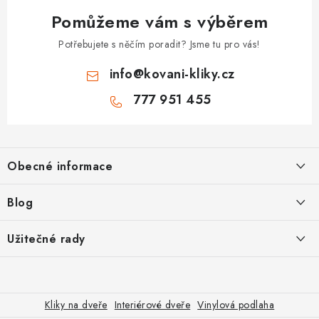
Pomůžeme vám s výběrem
Potřebujete s něčím poradit? Jsme tu pro vás!
info
@
kovani-kliky.cz
777 951 455
Z
á
Obecné informace
p
a
Kontakt
Blog
t
O nás
í
Inovativní Kliky EASY LOCK – Revoluce v Zamykání Dveří
Užitečné rady
OP
Panikové zámky pro speciální únikové cesty
Jak vybrat zadlabací zámek
GDPR
Odolné kliky pro zátěžové prostory
Poštovné
Jak vybrat bezpečnostní kliku
Kliky na dveře
Interiérové dveře
Vinylová podlaha