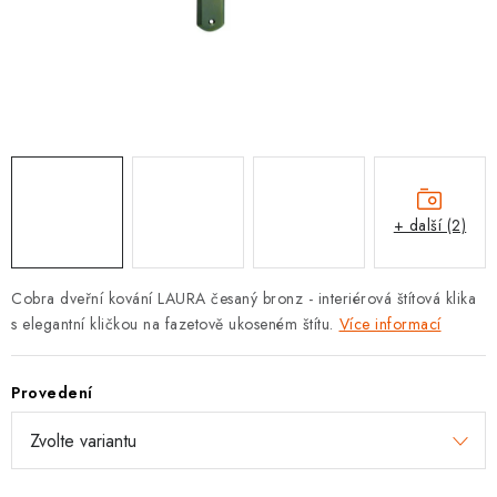
KLIKY S LOŽISKEM
KLIKY - EASY LOCK
CHYTRÉ KLIKY
KOVÁNÍ A KLIKY
+ další (2)
BEZPEČNOSTNÍ KOVÁNÍ
CYLINDRICKÉ VLOŽKY
Cobra dveřní kování LAURA česaný bronz - interiérová štítová klika
s elegantní kličkou na fazetově ukoseném štítu.
Více informací
VISACÍ ZÁMKY
Provedení
ZÁMKY, PETLICE A ZÁVORY
SPECIÁLNÍ KOVÁNÍ