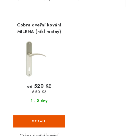
Cobra dveřní kování
MILENA (nikl matný)
520 Kč
od
650 Kč
1 - 2 dny
Cobra dveřní kování