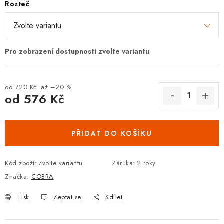
Rozteč
DOPLŇKY KE DVEŘÍM
PRO POSUVNÉ DVEŘE
STAVEBNÍ POUZDRA
od 720 Kč
až –20 %
POKLADNIČKY NA ZÁMEK
od
576 Kč
Měrná cena:
SCHRÁNKY NA KLÍČE
PŘIDAT DO KOŠÍKU
TREZORY
Kód zboží:
Zvolte variantu
Záruka
:
2 roky
ZNAČKY
Značka:
COBRA
Kontakt
O nás
OP
GDPR
Poštovné
Vrácení zboží
Tisk
Zeptat se
Sdílet
Oboroví ODBORNÍCI
Doporučujeme