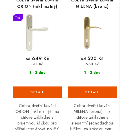
Cobra dveřní kování
Cobra dveřní kování
ORION (nikl matný)
MILENA (bronz)
Tip
649 Kč
520 Kč
od
od
811 Kč
650 Kč
1 - 2 dny
1 - 2 dny
Cobra dveřní kování
Cobra dveřní kování
ORION (nikl matný) - na
MILENA (bronz) - na
štítové základně s
štítové základně s
příjemnou kličkou pro
elegantní jednoduchou
běžné interiérové použití.
kličkou za krásnou cenu.