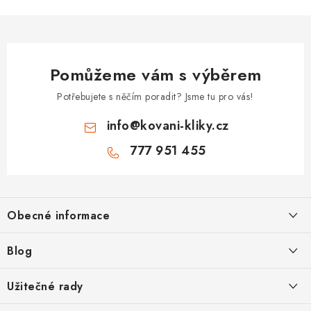
Pomůžeme vám s výběrem
Potřebujete s něčím poradit? Jsme tu pro vás!
info
@
kovani-kliky.cz
777 951 455
Z
á
Obecné informace
p
a
Kontakt
Blog
t
O nás
í
Inovativní Kliky EASY LOCK – Revoluce v Zamykání Dveří
Užitečné rady
OP