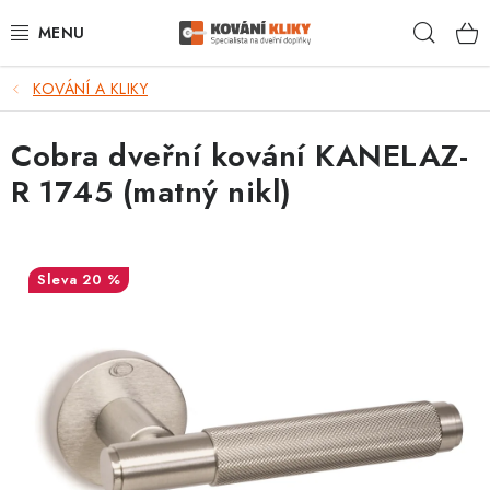
Přejít
Hleda
na
obsah
KOVÁNÍ A KLIKY
VÝPRODEJ - TOP AKCE
Cobra dveřní kování KANELAZ-
BLOG
R 1745 (matný nikl)
UŽITEČNÉ RADY
VRÁCENÍ ZBOŽÍ
20 %
POŠTOVNÉ
OP
KONTAKT