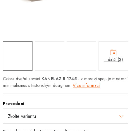
KLIKY S LOŽISKEM
KLIKY - EASY LOCK
CHYTRÉ KLIKY
KOVÁNÍ A KLIKY
+ další (2)
BEZPEČNOSTNÍ KOVÁNÍ
CYLINDRICKÉ VLOŽKY
Cobra dveřní kování
KANELAZ-R 1745
- z mosazi spojuje moderní
minimalismus s historickým designem.
Více informací
VISACÍ ZÁMKY
Provedení
ZÁMKY, PETLICE A ZÁVORY
SPECIÁLNÍ KOVÁNÍ