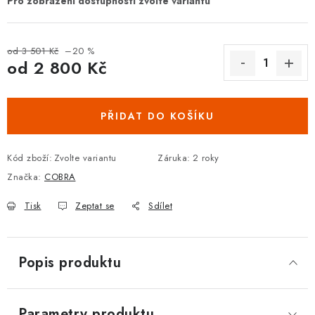
DOPLŇKY KE DVEŘÍM
od 3 501 Kč
–20 %
PRO POSUVNÉ DVEŘE
od
2 800 Kč
Měrná cena:
STAVEBNÍ POUZDRA
PŘIDAT DO KOŠÍKU
POKLADNIČKY NA ZÁMEK
Kód zboží:
Zvolte variantu
Záruka
:
2 roky
SCHRÁNKY NA KLÍČE
Značka:
COBRA
TREZORY
Tisk
Zeptat se
Sdílet
ZNAČKY
Popis produktu
Kontakt
O nás
OP
GDPR
Poštovné
Vrácení zboží
Oboroví ODBORNÍCI
Doporučujeme
Parametry produktu