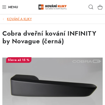
Přejít
Hleda
na
obsah
KOVÁNÍ A KLIKY
VÝPRODEJ - TOP AKCE
Cobra dveřní kování INFINITY
BLOG
by Novague (černá)
UŽITEČNÉ RADY
VRÁCENÍ ZBOŽÍ
až 15 %
POŠTOVNÉ
OP
KONTAKT