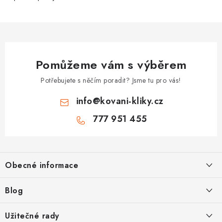
Pomůžeme vám s výběrem
Potřebujete s něčím poradit? Jsme tu pro vás!
info
@
kovani-kliky.cz
777 951 455
Z
á
Obecné informace
p
a
Kontakt
Blog
t
O nás
í
Inovativní Kliky EASY LOCK – Revoluce v Zamykání Dveří
Užitečné rady
OP