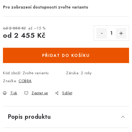
DOPLŇKY KE DVEŘÍM
PRO POSUVNÉ DVEŘE
od 2 888 Kč
až –15 %
od
2 455 Kč
STAVEBNÍ POUZDRA
Měrná cena:
POKLADNIČKY NA ZÁMEK
PŘIDAT DO KOŠÍKU
SCHRÁNKY NA KLÍČE
Kód zboží:
Zvolte variantu
Záruka
:
2 roky
Značka:
COBRA
TREZORY
Tisk
Zeptat se
Sdílet
ZNAČKY
Kontakt
O nás
OP
GDPR
Poštovné
Vrácení zboží
Popis produktu
Oboroví ODBORNÍCI
Doporučujeme