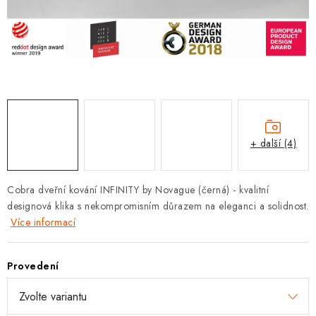
KLIKY S LOŽISKEM
KLIKY - EASY LOCK
CHYTRÉ KLIKY
KOVÁNÍ A KLIKY
+ další (4)
BEZPEČNOSTNÍ KOVÁNÍ
CYLINDRICKÉ VLOŽKY
Cobra dveřní kování INFINITY by Novague (černá) - kvalitní
designová klika s nekompromisním důrazem na eleganci a solidnost.
VISACÍ ZÁMKY
Více informací
ZÁMKY, PETLICE A ZÁVORY
Provedení
SPECIÁLNÍ KOVÁNÍ