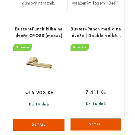
gumový nárazník.
vyraženým logem "B+P".
Buster+Punch klika na
Buster+Punch madlo na
dveře CROSS (mosaz)
dveře | Double velké |
CROSS (mosaz)
Novinka
Novinka
7 411 Kč
5 203 Kč
od
Do 14 dnů
Do 14 dnů