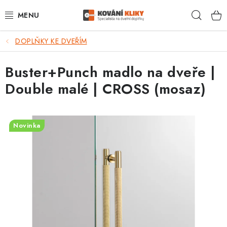
Přejít
Hleda
na
obsah
DOPLŇKY KE DVEŘÍM
VÝPRODEJ - TOP AKCE
Buster+Punch madlo na dveře |
BLOG
Double malé | CROSS (mosaz)
UŽITEČNÉ RADY
VRÁCENÍ ZBOŽÍ
Novinka
POŠTOVNÉ
OP
KONTAKT