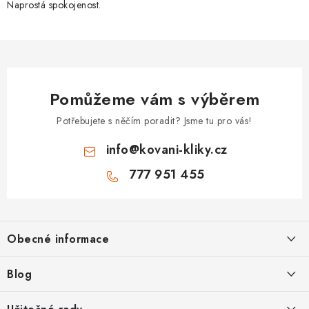
Naprostá spokojenost.
Pomůžeme vám s výběrem
Potřebujete s něčím poradit? Jsme tu pro vás!
info
@
kovani-kliky.cz
777 951 455
Z
á
Obecné informace
p
a
Kontakt
Blog
t
O nás
í
Inovativní Kliky EASY LOCK – Revoluce v Zamykání Dveří