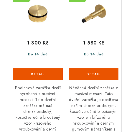
1 800 Kč
1 580 Kč
Do 14 dnů
Do 14 dnů
Podlahová zarážka dveří
Nástěnná dveřní zarážka z
vyrobená z masivní
masivní mosazi. Tato
mosazi. Tato dveřní
dveřní zarážka je opatřena
zarážka má náš
naším charakteristickým,
charakteristický,
kosočtverečně broušeným
kosočtverečně broušený
vzorem křížového
vzor křížového
vroubkování a černým
vroubkování a černý
gumovým nárazníkem s