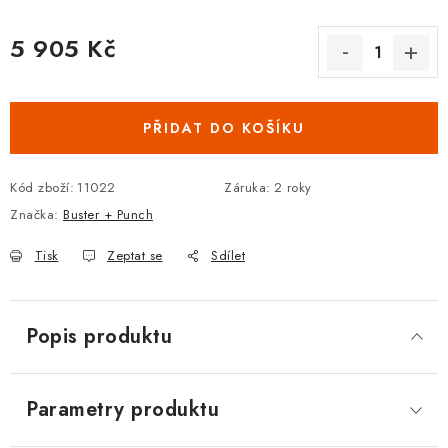
DOPLŇKY KE DVEŘÍM
5 905 Kč
Měrná cena:
PRO POSUVNÉ DVEŘE
STAVEBNÍ POUZDRA
PŘIDAT DO KOŠÍKU
POKLADNIČKY NA ZÁMEK
Kód zboží:
11022
Záruka
:
2 roky
Značka:
Buster + Punch
SCHRÁNKY NA KLÍČE
Tisk
Zeptat se
Sdílet
TREZORY
Popis produktu
ZNAČKY
Kontakt
O nás
OP
GDPR
Poštovné
Vrácení zboží
Parametry produktu
Oboroví ODBORNÍCI
Doporučujeme