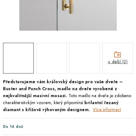
KLIKY S LOŽISKEM
KLIKY - EASY LOCK
CHYTRÉ KLIKY
KOVÁNÍ A KLIKY
+ další (2)
BEZPEČNOSTNÍ KOVÁNÍ
CYLINDRICKÉ VLOŽKY
Představujeme vám královský design pro vaše dveře –
Buster and Punch Cross, madlo na dveře vyrobené z
VISACÍ ZÁMKY
nejkvalitnější masivní mosazi.
Toto madlo na dveře je zdobeno
charakteristickým vzorem, který připomíná
brilantní řezaný
diamant s křížově rýhovaným designem.
Více informací
ZÁMKY, PETLICE A ZÁVORY
SPECIÁLNÍ KOVÁNÍ
Do 14 dnů