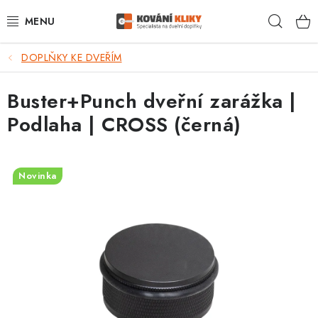
Přejít
Hleda
na
obsah
DOPLŇKY KE DVEŘÍM
VÝPRODEJ - TOP AKCE
Buster+Punch dveřní zarážka |
BLOG
Podlaha | CROSS (černá)
UŽITEČNÉ RADY
VRÁCENÍ ZBOŽÍ
Novinka
POŠTOVNÉ
OP
KONTAKT