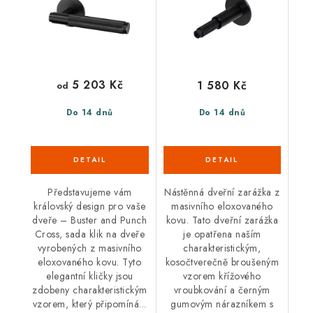
5 203 Kč
1 580 Kč
od
Do 14 dnů
Do 14 dnů
Představujeme vám
Nástěnná dveřní zarážka z
královský design pro vaše
masivního eloxovaného
dveře – Buster and Punch
kovu. Tato dveřní zarážka
Cross, sada klik na dveře
je opatřena naším
vyrobených z masivního
charakteristickým,
eloxovaného kovu. Tyto
kosočtverečně broušeným
elegantní kličky jsou
vzorem křížového
zdobeny charakteristickým
vroubkování a černým
vzorem, který připomíná...
gumovým nárazníkem s