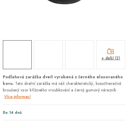
KLIKY S LOŽISKEM
KLIKY - EASY LOCK
CHYTRÉ KLIKY
KOVÁNÍ A KLIKY
+ další (2)
BEZPEČNOSTNÍ KOVÁNÍ
CYLINDRICKÉ VLOŽKY
Podlahová zarážka dveří vyrobená z černého eloxovaného
kovu.
Tato dveřní zarážka má náš charakteristický, kosočtverečně
VISACÍ ZÁMKY
broušený vzor křížového vroubkování a černý gumový nárazník.
Více informací
ZÁMKY, PETLICE A ZÁVORY
Do 14 dnů
SPECIÁLNÍ KOVÁNÍ