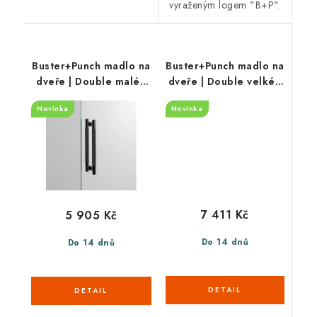
vyraženým logem "B+P".
Buster+Punch madlo na
Buster+Punch madlo na
dveře | Double malé |
dveře | Double velké |
CROSS (černá)
CROSS (černá)
Novinka
Novinka
7 411 Kč
5 905 Kč
Do 14 dnů
Do 14 dnů