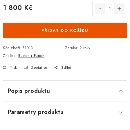
1 800 Kč
DOPLŇKY KE DVEŘÍM
Měrná cena:
PRO POSUVNÉ DVEŘE
PŘIDAT DO KOŠÍKU
STAVEBNÍ POUZDRA
Kód zboží:
51013
Záruka
:
2 roky
POKLADNIČKY NA ZÁMEK
Značka:
Buster + Punch
SCHRÁNKY NA KLÍČE
Tisk
Zeptat se
Sdílet
TREZORY
Popis produktu
ZNAČKY
Parametry produktu
Kontakt
O nás
OP
GDPR
Poštovné
Vrácení zboží
Oboroví ODBORNÍCI
Doporučujeme