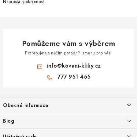
Naprostá spokojenost.
Pomůžeme vám s výběrem
Potřebujete s něčím poradit? Jsme tu pro vás!
info
@
kovani-kliky.cz
777 951 455
Z
á
Obecné informace
p
a
Kontakt
Blog
t
O nás
í
Inovativní Kliky EASY LOCK – Revoluce v Zamykání Dveří
Užitečné rady