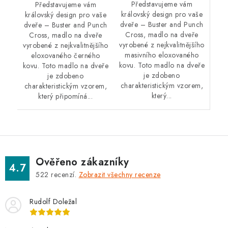
Představujeme vám
Představujeme vám
královský design pro vaše
královský design pro vaše
dveře – Buster and Punch
dveře – Buster and Punch
Cross, madlo na dveře
Cross, madlo na dveře
vyrobené z nejkvalitnějšího
vyrobené z nejkvalitnějšího
masivního eloxovaného
eloxovaného černého
kovu. Toto madlo na dveře
kovu. Toto madlo na dveře
je zdobeno
je zdobeno
charakteristickým vzorem,
charakteristickým vzorem,
který...
který připomíná...
Ověřeno zákazníky
4.7
522
recenzí.
Zobrazit všechny recenze
Rudolf Doležal