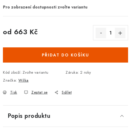
DOPLŇKY KE DVEŘÍM
PRO POSUVNÉ DVEŘE
od
663 Kč
STAVEBNÍ POUZDRA
Měrná cena:
POKLADNIČKY NA ZÁMEK
PŘIDAT DO KOŠÍKU
SCHRÁNKY NA KLÍČE
Kód zboží:
Zvolte variantu
Záruka
:
2 roky
Značka:
Wilka
TREZORY
Tisk
Zeptat se
Sdílet
ZNAČKY
Kontakt
O nás
OP
GDPR
Poštovné
Vrácení zboží
Popis produktu
Oboroví ODBORNÍCI
Doporučujeme