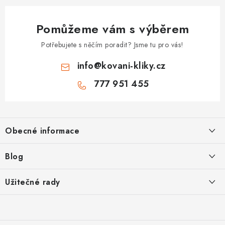
Pomůžeme vám s výběrem
Potřebujete s něčím poradit? Jsme tu pro vás!
info
@
kovani-kliky.cz
777 951 455
Z
á
Obecné informace
p
a
Kontakt
Blog
t
O nás
í
Inovativní Kliky EASY LOCK – Revoluce v Zamykání Dveří
Užitečné rady
OP
Panikové zámky pro speciální únikové cesty
Jak vybrat zadlabací zámek
GDPR