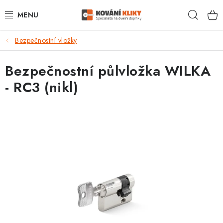
Přejít
Hleda
na
obsah
Bezpečnostní vložky
VÝPRODEJ - TOP AKCE
Bezpečnostní půlvložka WILKA
BLOG
- RC3 (nikl)
UŽITEČNÉ RADY
VRÁCENÍ ZBOŽÍ
POŠTOVNÉ
OP
KONTAKT