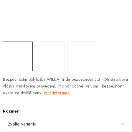
KLIKY S LOŽISKEM
KLIKY - EASY LOCK
CHYTRÉ KLIKY
KOVÁNÍ A KLIKY
BEZPEČNOSTNÍ KOVÁNÍ
CYLINDRICKÉ VLOŽKY
Bezpečnostní půlvložka WILKA, třída bezpečnosti č.3 - 6ti stavítková
vložka v niklovém provedení. Pro vchodové, vstupní i bezpečnostní
VISACÍ ZÁMKY
dveře za skvělé ceny.
Více informací
ZÁMKY, PETLICE A ZÁVORY
Rozměr
SPECIÁLNÍ KOVÁNÍ