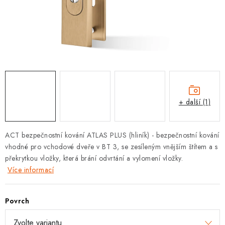
KLIKY S LOŽISKEM
KLIKY - EASY LOCK
CHYTRÉ KLIKY
KOVÁNÍ A KLIKY
+ další (1)
BEZPEČNOSTNÍ KOVÁNÍ
CYLINDRICKÉ VLOŽKY
ACT bezpečnostní kování ATLAS PLUS (hliník) - bezpečnostní kování
vhodné pro vchodové dveře v BT 3, se zesíleným vnějším štítem a s
VISACÍ ZÁMKY
překrytkou vložky, která brání odvrtání a vylomení vložky.
Více informací
ZÁMKY, PETLICE A ZÁVORY
Povrch
SPECIÁLNÍ KOVÁNÍ