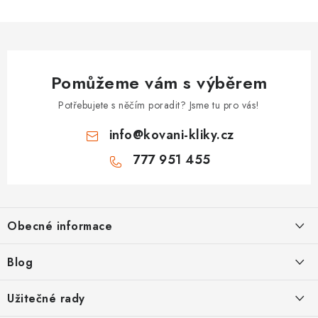
Pomůžeme vám s výběrem
Potřebujete s něčím poradit? Jsme tu pro vás!
info
@
kovani-kliky.cz
777 951 455
Z
á
Obecné informace
p
a
Kontakt
Blog
t
O nás
í
Inovativní Kliky EASY LOCK – Revoluce v Zamykání Dveří
Užitečné rady
OP