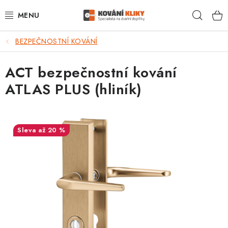
Přejít
Hleda
na
obsah
BEZPEČNOSTNÍ KOVÁNÍ
VÝPRODEJ - TOP AKCE
ACT bezpečnostní kování
BLOG
ATLAS PLUS (hliník)
UŽITEČNÉ RADY
VRÁCENÍ ZBOŽÍ
až 20 %
POŠTOVNÉ
OP
KONTAKT