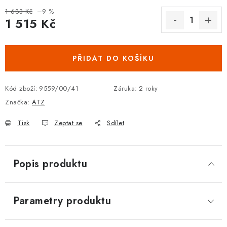
DOPLŇKY KE DVEŘÍM
1 683 Kč
–9 %
1 515 Kč
Měrná cena:
PRO POSUVNÉ DVEŘE
PŘIDAT DO KOŠÍKU
STAVEBNÍ POUZDRA
Kód zboží:
9559/00/41
Záruka
:
2 roky
POKLADNIČKY NA ZÁMEK
Značka:
ATZ
SCHRÁNKY NA KLÍČE
Tisk
Zeptat se
Sdílet
TREZORY
Popis produktu
ZNAČKY
Kontakt
O nás
OP
GDPR
Poštovné
Vrácení zboží
Parametry produktu
Oboroví ODBORNÍCI
Doporučujeme