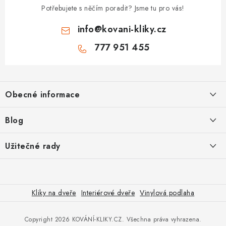
Potřebujete s něčím poradit? Jsme tu pro vás!
info
@
kovani-kliky.cz
777 951 455
Z
á
Obecné informace
p
a
Kontakt
Blog
t
O nás
í
Inovativní Kliky EASY LOCK – Revoluce v Zamykání Dveří
Užitečné rady
OP
Panikové zámky pro speciální únikové cesty
Jak vybrat zadlabací zámek
GDPR
Odolné kliky pro zátěžové prostory
Poštovné
Jak vybrat bezpečnostní kliku
Kliky na dveře
Interiérové dveře
Vinylová podlaha
Vrácení zboží
Visací zámek s kodem - Tokoz je sázka na jistotu
Jak vybrat cylindrickou vložku
Copyright 2026
KOVÁNÍ-KLIKY.CZ
. Všechna práva vyhrazena.