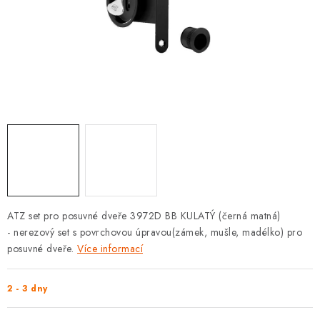
KLIKY S LOŽISKEM
KLIKY - EASY LOCK
CHYTRÉ KLIKY
KOVÁNÍ A KLIKY
BEZPEČNOSTNÍ KOVÁNÍ
CYLINDRICKÉ VLOŽKY
ATZ set pro posuvné dveře 3972D BB KULATÝ (černá matná)
VISACÍ ZÁMKY
- nerezový set s povrchovou úpravou(zámek, mušle, madélko) pro
posuvné dveře.
Více informací
ZÁMKY, PETLICE A ZÁVORY
2 - 3 dny
SPECIÁLNÍ KOVÁNÍ