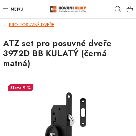
Přejít
Hleda
na
obsah
PRO POSUVNÉ DVEŘE
VÝPRODEJ - TOP AKCE
ATZ set pro posuvné dveře
BLOG
3972D BB KULATÝ (černá
UŽITEČNÉ RADY
matná)
VRÁCENÍ ZBOŽÍ
9 %
POŠTOVNÉ
OP
KONTAKT