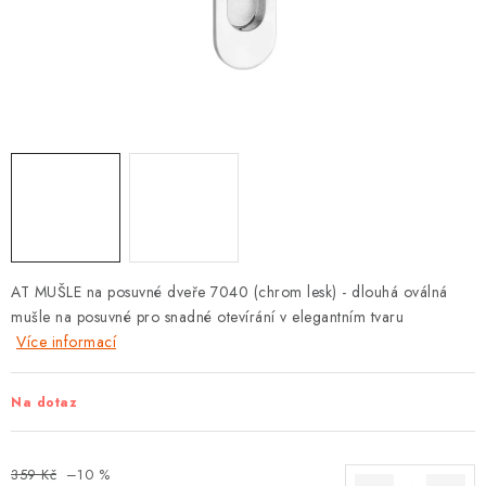
KLIKY S LOŽISKEM
KLIKY - EASY LOCK
CHYTRÉ KLIKY
KOVÁNÍ A KLIKY
BEZPEČNOSTNÍ KOVÁNÍ
CYLINDRICKÉ VLOŽKY
AT MUŠLE na posuvné dveře 7040 (chrom lesk) - dlouhá oválná
mušle na posuvné pro snadné otevírání v elegantním tvaru
VISACÍ ZÁMKY
Více informací
ZÁMKY, PETLICE A ZÁVORY
Na dotaz
SPECIÁLNÍ KOVÁNÍ
359 Kč
–10 %