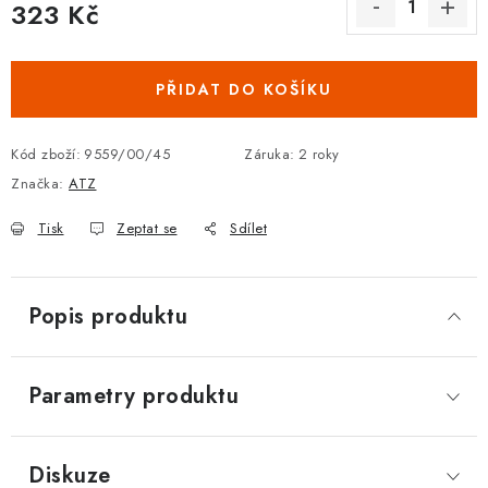
323 Kč
DOPLŇKY KE DVEŘÍM
Měrná cena:
PRO POSUVNÉ DVEŘE
PŘIDAT DO KOŠÍKU
STAVEBNÍ POUZDRA
Kód zboží:
9559/00/45
Záruka
:
2 roky
Značka:
ATZ
POKLADNIČKY NA ZÁMEK
Tisk
Zeptat se
Sdílet
SCHRÁNKY NA KLÍČE
TREZORY
Popis produktu
ZNAČKY
Parametry produktu
Kontakt
O nás
OP
GDPR
Poštovné
Vrácení zboží
Oboroví ODBORNÍCI
Doporučujeme
Diskuze