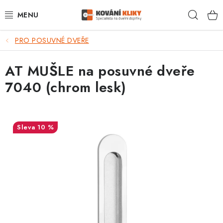
Přejít
Hleda
na
obsah
PRO POSUVNÉ DVEŘE
VÝPRODEJ - TOP AKCE
AT MUŠLE na posuvné dveře
BLOG
7040 (chrom lesk)
UŽITEČNÉ RADY
VRÁCENÍ ZBOŽÍ
10 %
POŠTOVNÉ
OP
KONTAKT