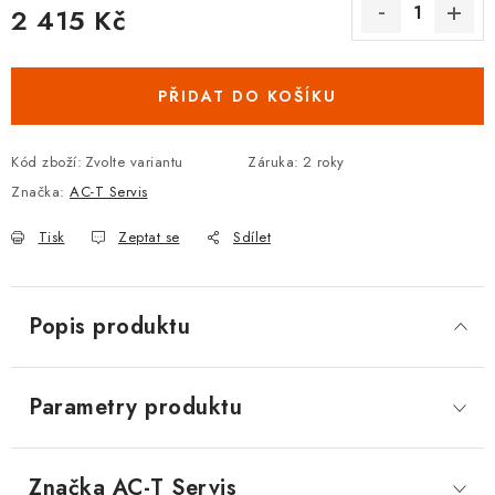
2 415 Kč
DOPLŇKY KE DVEŘÍM
Měrná cena:
PRO POSUVNÉ DVEŘE
PŘIDAT DO KOŠÍKU
STAVEBNÍ POUZDRA
Kód zboží:
Zvolte variantu
Záruka
:
2 roky
Značka:
AC-T Servis
POKLADNIČKY NA ZÁMEK
Tisk
Zeptat se
Sdílet
SCHRÁNKY NA KLÍČE
TREZORY
Popis produktu
ZNAČKY
Parametry produktu
Kontakt
O nás
OP
GDPR
Poštovné
Vrácení zboží
Oboroví ODBORNÍCI
Doporučujeme
Značka
 AC-T Servis