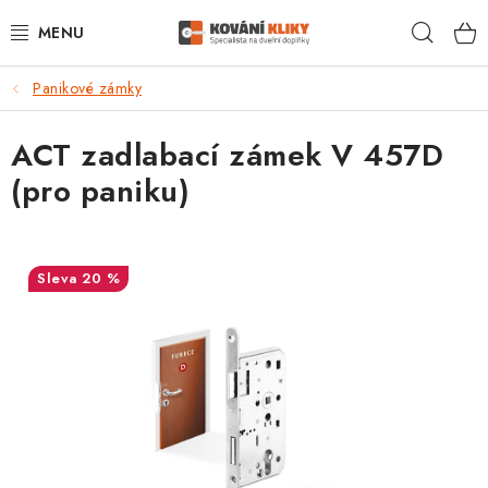
Přejít
Hleda
na
obsah
Panikové zámky
VÝPRODEJ - TOP AKCE
ACT zadlabací zámek V 457D
BLOG
(pro paniku)
UŽITEČNÉ RADY
VRÁCENÍ ZBOŽÍ
20 %
POŠTOVNÉ
OP
KONTAKT