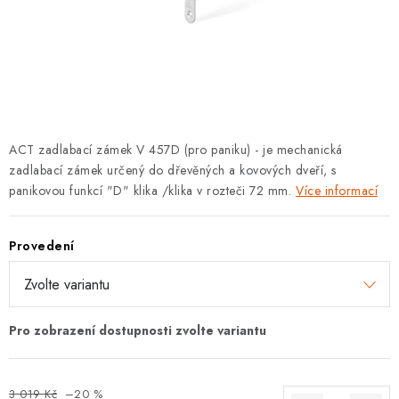
KLIKY S LOŽISKEM
KLIKY - EASY LOCK
CHYTRÉ KLIKY
KOVÁNÍ A KLIKY
ACT zadlabací zámek V 457D (pro paniku) - je mechanická
zadlabací zámek určený do dřevěných a kovových dveří, s
BEZPEČNOSTNÍ KOVÁNÍ
panikovou funkcí "D" klika /klika v rozteči 72 mm.
Více informací
CYLINDRICKÉ VLOŽKY
Provedení
VISACÍ ZÁMKY
ZÁMKY, PETLICE A ZÁVORY
SPECIÁLNÍ KOVÁNÍ
3 019 Kč
–20 %