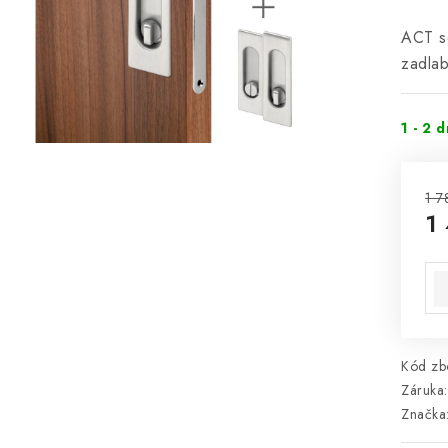
ACT s
zadlab
1 - 2 
1 7
1
Mě
Kód zbo
Záruka
:
Značka