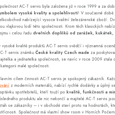
polečnost AC-T servis byla založena již v roce 1999 a za dob
ymbolem vysoké kvality a spolehlivosti
! V současné době 
elkoobchod nabízející vysoce kvalitní železárenské zboží. Dve
sou vlajkovou lodí této společnosti. Krom těch klasických nab
ojmu i celou řadu
dveřních doplňků od zarážek, kukátek, 
 vysoké kvalitě produktů AC-T servis svědčí i významná oce
C-T servis známku
České kvality Czech made
za poskytovan
ajitelka a jednatelka společnosti, se navíc v roce 2009 stala
 kategorii malé společnosti.
lavním cílem činnosti AC-T servis je spokojený zákazník. Kaž
ování
z moderních materiálů, nabízí rychlé dodávky a úplný se
optávku spotřebitelů, kteří touží po
kvalitě, funkčnosti a 
ýsledného produktu ale nic nekončí a majitelé AC-T servis jso
ztah se zákazníky – i v obchodě staví proto na hodnotách, kter
střícnosti. Společnost má vlastní show room v Horních Počern