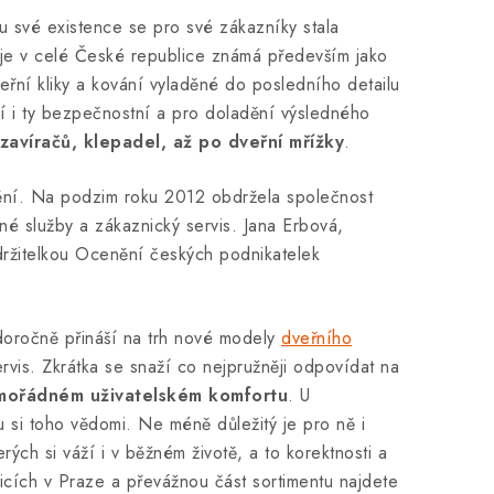
u své existence se pro své zákazníky stala
je v celé České republice známá především jako
řní kliky a kování vyladěné do posledního detailu
ízí i ty bezpečnostní a pro doladění výsledného
zavíračů, klepadel, až po dveřní mřížky
.
nění. Na podzim roku 2012 obdržela společnost
é služby a zákaznický servis. Jana Erbová,
 držitelkou Ocenění českých podnikatelek
doročně přináší na trh nové modely
dveřního
rvis. Zkrátka se snaží co nejpružněji odpovídat na
mimořádném uživatelském komfortu
. U
u si toho vědomi. Ne méně důležitý je pro ně i
ých si váží i v běžném životě, a to korektnosti a
icích v Praze a převážnou část sortimentu najdete