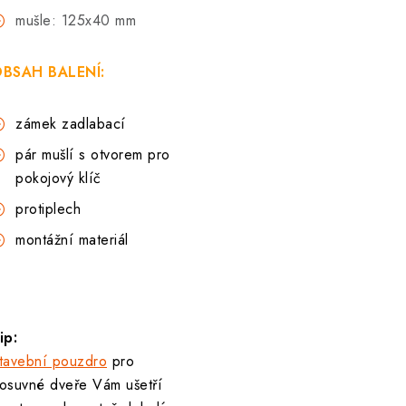
mušle: 125x40 mm
BSAH BALENÍ:
zámek zadlabací
pár mušlí s otvorem pro
pokojový klíč
protiplech
montážní materiál
ip:
tavební pouzdro
pro
osuvné dveře Vám ušetří