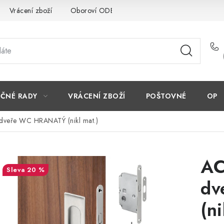
Vrácení zboží
Oboroví ODBORNÍCI
Doporučujeme
EČNÉ RADY
VRÁCENÍ ZBOŽÍ
POŠTOVNÉ
OP
 dveře WC HRANATÝ (nikl mat.)
AC
20 %
dv
(ni