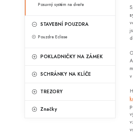
Posuvný systém na dveře
S
s
v
STAVEBNÍ POUZDRA
j
Pouzdra Eclisse
d
O
POKLADNIČKY NA ZÁMEK
A
m
SCHRÁNKY NA KLÍČE
v
H
TREZORY
k
p
Značky
v
v
v