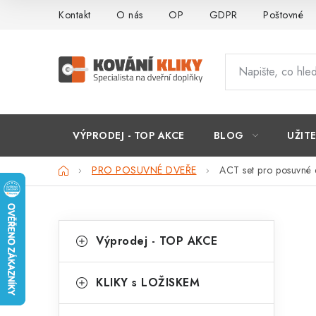
Přejít
Kontakt
O nás
OP
GDPR
Poštovné
na
obsah
VÝPRODEJ - TOP AKCE
BLOG
UŽIT
Domů
PRO POSUVNÉ DVEŘE
ACT set pro posuvné
P
K
Přeskočit
Výprodej - TOP AKCE
kategorie
a
o
t
s
KLIKY s LOŽISKEM
e
t