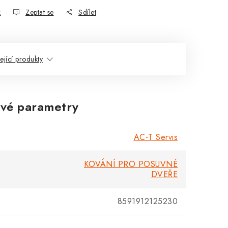
k
Zeptat se
Sdílet
ející produkty
vé parametry
AC-T Servis
KOVÁNÍ PRO POSUVNÉ
DVEŘE
8591912125230