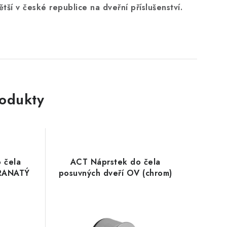
ětší v české republice na dveřní příslušenství.
rodukty
 čela
ACT Náprstek do čela
HRANATÝ
posuvných dveří OV (chrom)