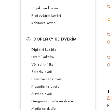
Objektové kování
Protipožární kování
O
Kabinové kování
DOPLŇKY KE DVEŘÍM
Digitální kukátka
Dveřní kukátka
Větrací mřížky
Zarážky dveří
Samozavírače dveří
Klepadla na dveře
T
Stavěče dveří
S
Designová madla na dveře
p
Madla na dveře