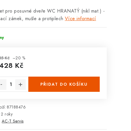
et pro posuvné dveře WC HRANATÝ (nikl mat.) -
ací zámek, mušle a protiplech
Více informací
dny
85 Kč
–20 %
 428 Kč
rná cena:
PŘIDAT DO KOŠÍKU
ží:
87188476
2 roky
:
AC-T Servis