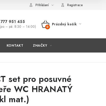
Přihlášení
Registrace
777 951 455
Prázdný košík
(po – pá: 8:30 – 14:00)
NÁKUPNÍ
KOŠÍK
KONTAKT
ZNAČKY
T set pro posuvné
eře WC HRANATÝ
kl mat.)