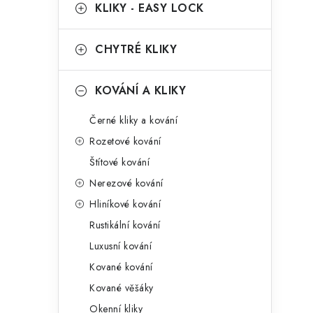
g
KLIKY - EASY LOCK
r
o
a
r
CHYTRÉ KLIKY
n
i
KOVÁNÍ A KLIKY
e
n
Černé kliky a kování
í
Rozetové kování
p
Štítové kování
a
Nerezové kování
n
Hliníkové kování
Rustikální kování
e
Luxusní kování
l
Kované kování
Kované věšáky
Okenní kliky