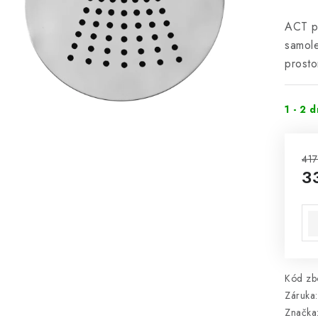
ACT p
samole
prosto
1 - 2 
417
3
Mě
Kód zbo
Záruka
:
Značka