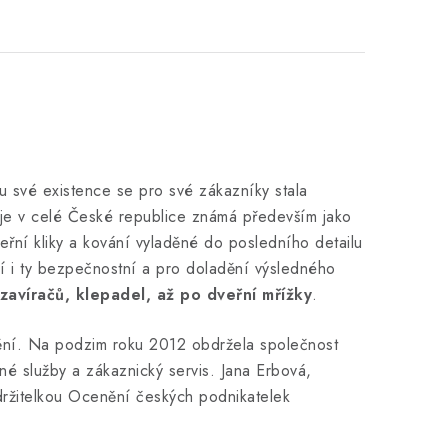
u své existence se pro své zákazníky stala
je v celé České republice známá především jako
řní kliky a kování vyladěné do posledního detailu
ízí i ty bezpečnostní a pro doladění výsledného
zavíračů, klepadel, až po dveřní mřížky
.
nění. Na podzim roku 2012 obdržela společnost
é služby a zákaznický servis. Jana Erbová,
 držitelkou Ocenění českých podnikatelek