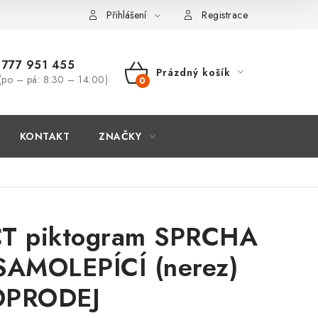
Přihlášení
Registrace
777 951 455
Prázdný košík
(po – pá: 8:30 – 14:00)
NÁKUPNÍ
KOŠÍK
KONTAKT
ZNAČKY
T piktogram SPRCHA
SAMOLEPÍCÍ (nerez)
PRODEJ