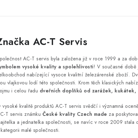
Značka AC-T Servis
polečnost AC-T servis byla založena již v roce 1999 a za dob
ymbolem vysoké kvality a spolehlivosti
! V současné době 
elkoobchod nabízející vysoce kvalitní železárenské zboží. Dve
sou vlajkovou lodí této společnosti. Krom těch klasických nab
ojmu i celou řadu
dveřních doplňků od zarážek, kukátek, 
 vysoké kvalitě produktů AC-T servis svědčí i významná oce
C-T servis známku
České kvality Czech made
za poskytovan
ajitelka a jednatelka společnosti, se navíc v roce 2009 stala
 kategorii malé společnosti.