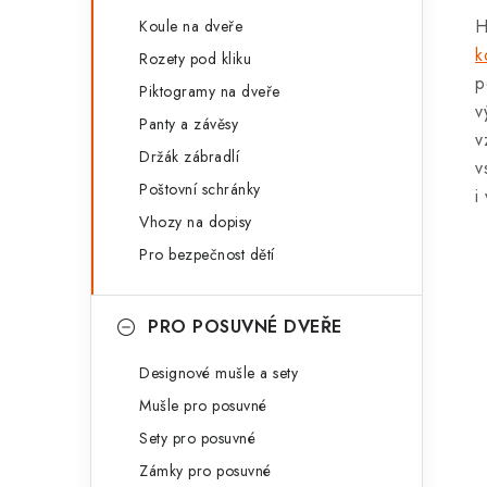
H
Koule na dveře
k
Rozety pod kliku
p
Piktogramy na dveře
v
Panty a závěsy
v
Držák zábradlí
v
Poštovní schránky
i
Vhozy na dopisy
Pro bezpečnost dětí
PRO POSUVNÉ DVEŘE
Designové mušle a sety
Mušle pro posuvné
Sety pro posuvné
Zámky pro posuvné