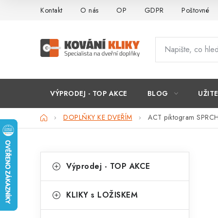
Přejít
Kontakt
O nás
OP
GDPR
Poštovné
na
obsah
VÝPRODEJ - TOP AKCE
BLOG
UŽIT
Domů
DOPLŇKY KE DVEŘÍM
ACT piktogram SPRC
P
K
Přeskočit
Výprodej - TOP AKCE
kategorie
a
o
t
s
KLIKY s LOŽISKEM
e
t