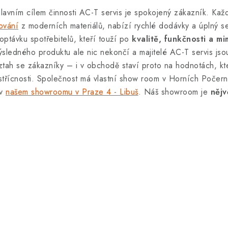
lavním cílem činnosti AC-T servis je spokojený zákazník. Kaž
ování
z moderních materiálů, nabízí rychlé dodávky a úplný se
optávku spotřebitelů, kteří touží po
kvalitě, funkčnosti a 
ýsledného produktu ale nic nekončí a majitelé AC-T servis jso
ztah se zákazníky – i v obchodě staví proto na hodnotách, kter
střícnosti. Společnost má vlastní show room v Horních Počern
 v
našem showroomu v Praze 4 - Libuš
. Náš showroom je
nějv