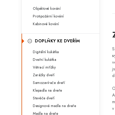
Objektové kování
Protipožární kování
Kabinové kování
DOPLŇKY KE DVEŘÍM
S
Digitální kukátka
s
Dveřní kukátka
v
Větrací mřížky
j
Zarážky dveří
d
Samozavírače dveří
O
Klepadla na dveře
A
Stavěče dveří
m
Designová madla na dveře
v
Madla na dveře