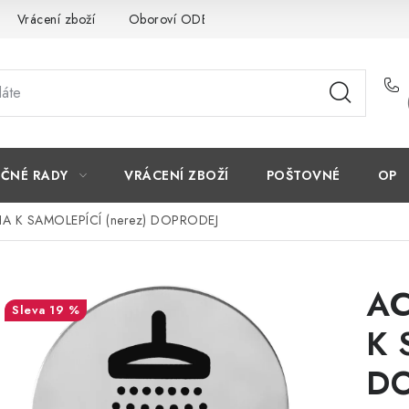
Vrácení zboží
Oboroví ODBORNÍCI
Doporučujeme
EČNÉ RADY
VRÁCENÍ ZBOŽÍ
POŠTOVNÉ
OP
HA K SAMOLEPÍCÍ (nerez) DOPRODEJ
AC
19 %
K 
DO