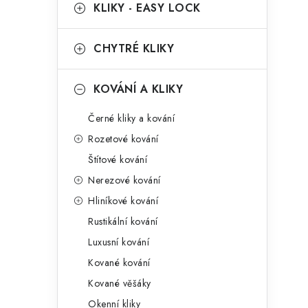
g
KLIKY - EASY LOCK
r
o
a
r
CHYTRÉ KLIKY
n
i
KOVÁNÍ A KLIKY
e
n
Černé kliky a kování
í
Rozetové kování
p
Štítové kování
a
Nerezové kování
n
Hliníkové kování
Rustikální kování
e
Luxusní kování
l
Kované kování
Kované věšáky
Okenní kliky