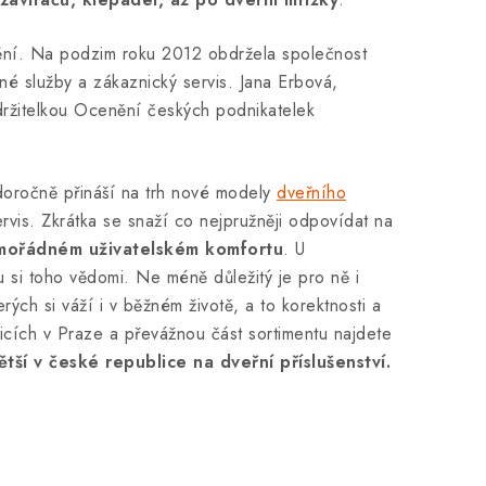
nění. Na podzim roku 2012 obdržela společnost
é služby a zákaznický servis. Jana Erbová,
 držitelkou Ocenění českých podnikatelek
doročně přináší na trh nové modely
dveřního
rvis. Zkrátka se snaží co nejpružněji odpovídat na
mimořádném uživatelském komfortu
. U
u si toho vědomi. Ne méně důležitý je pro ně i
ých si váží i v běžném životě, a to korektnosti a
icích v Praze a převážnou část sortimentu najdete
ětší v české republice na dveřní příslušenství.