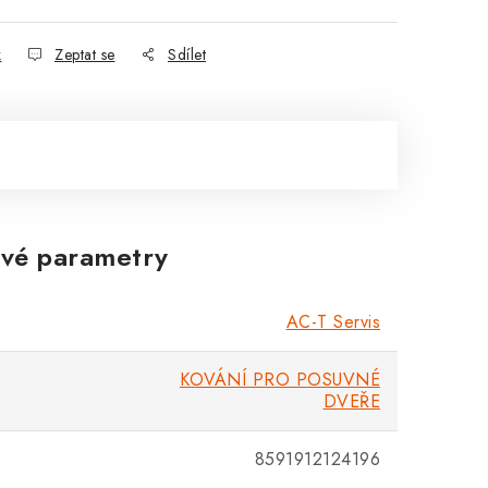
k
Zeptat se
Sdílet
vé parametry
AC-T Servis
KOVÁNÍ PRO POSUVNÉ
DVEŘE
8591912124196