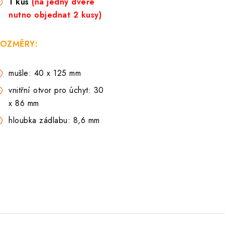
1 kus
(na jedny dveře
nutno objednat 2 kusy)
OZMĚRY:
mušle: 40 x 125 mm
vnitřní otvor pro úchyt: 30
x 86 mm
hloubka zádlabu: 8,6 mm