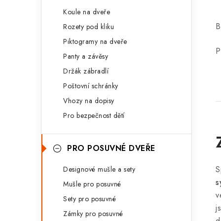
Koule na dveře
B
Rozety pod kliku
Piktogramy na dveře
P
Panty a závěsy
Držák zábradlí
Poštovní schránky
Vhozy na dopisy
Pro bezpečnost dětí
PRO POSUVNÉ DVEŘE
S
Designové mušle a sety
s
Mušle pro posuvné
v
Sety pro posuvné
j
Zámky pro posuvné
d