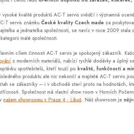
 vysoké kvalitě produktů AC-T servis svědčí i významná oce
C-T servis známku
České kvality Czech made
za poskytovan
ajitelka a jednatelka společnosti, se navíc v roce 2009 stala
 kategorii malé společnosti.
lavním cílem činnosti AC-T servis je spokojený zákazník. Kaž
ování
z moderních materiálů, nabízí rychlé dodávky a úplný se
optávku spotřebitelů, kteří touží po
kvalitě, funkčnosti a 
ýsledného produktu ale nic nekončí a majitelé AC-T servis jso
ztah se zákazníky – i v obchodě staví proto na hodnotách, kter
střícnosti. Společnost má vlastní show room v Horních Počern
 v
našem showroomu v Praze 4 - Libuš
. Náš showroom je
nějv