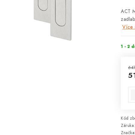
ACT M
zadla
Více 
1 - 2 
647
5
Mě
Kód zbo
Záruka
:
Značka