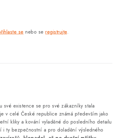
přihlaste se
nebo se
registrujte
.
u své existence se pro své zákazníky stala
je v celé České republice známá především jako
řní kliky a kování vyladěné do posledního detailu
ízí i ty bezpečnostní a pro doladění výsledného
zavíračů, klepadel, až po dveřní mřížky
.