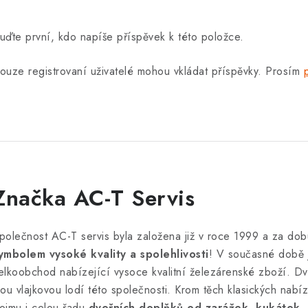
uďte první, kdo napíše příspěvek k této položce.
ouze registrovaní uživatelé mohou vkládat příspěvky. Prosím
Značka AC-T Servis
polečnost AC-T servis byla založena již v roce 1999 a za dob
ymbolem vysoké kvality a spolehlivosti
! V současné době 
elkoobchod nabízející vysoce kvalitní železárenské zboží. Dve
sou vlajkovou lodí této společnosti. Krom těch klasických nab
ojmu i celou řadu
dveřních doplňků od zarážek, kukátek, 