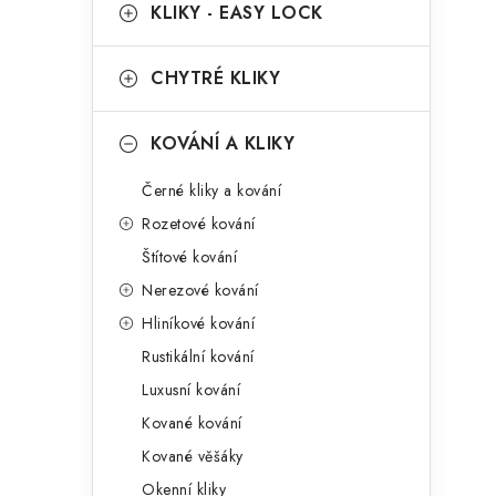
g
KLIKY - EASY LOCK
r
o
a
r
CHYTRÉ KLIKY
n
i
KOVÁNÍ A KLIKY
e
n
Černé kliky a kování
í
Rozetové kování
p
Štítové kování
a
Nerezové kování
n
Hliníkové kování
Rustikální kování
e
Luxusní kování
l
Kované kování
Kované věšáky
Okenní kliky