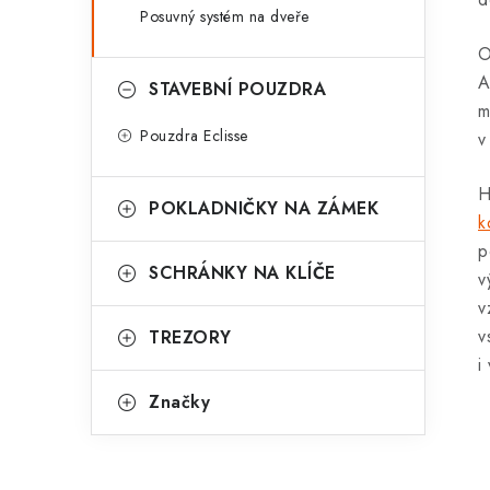
Posuvný systém na dveře
O
A
STAVEBNÍ POUZDRA
m
Pouzdra Eclisse
v
H
POKLADNIČKY NA ZÁMEK
k
p
SCHRÁNKY NA KLÍČE
v
v
v
TREZORY
i
Značky