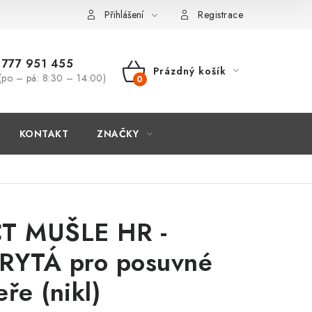
Přihlášení
Registrace
777 951 455
Prázdný košík
(po – pá: 8:30 – 14:00)
NÁKUPNÍ
KOŠÍK
KONTAKT
ZNAČKY
T MUŠLE HR -
RYTÁ pro posuvné
eře (nikl)