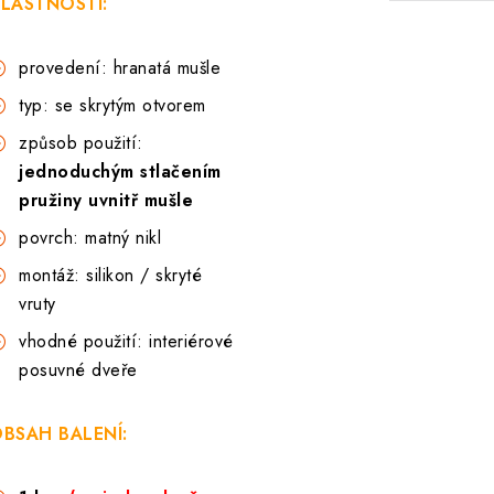
LASTNOSTI:
provedení: hranatá mušle
typ: se skrytým otvorem
způsob použití:
jednoduchým stlačením
pružiny uvnitř mušle
povrch: matný nikl
montáž: silikon / skryté
vruty
vhodné použití: interiérové
posuvné dveře
BSAH BALENÍ: