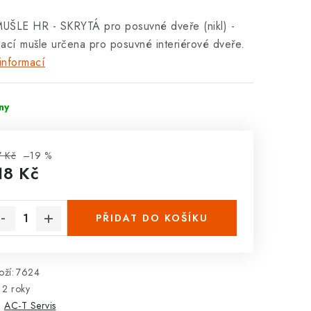
UŠLE HR - SKRYTÁ pro posuvné dveře (nikl) -
bací mušle určena pro
posuvné
interiérové dveře.
informací
dny
 Kč
–19 %
18 Kč
rná cena:
PŘIDAT DO KOŠÍKU
ží:
7624
2 roky
:
AC-T Servis