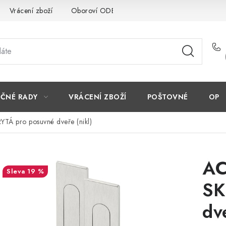
Vrácení zboží
Oboroví ODBORNÍCI
Doporučujeme
EČNÉ RADY
VRÁCENÍ ZBOŽÍ
POŠTOVNÉ
OP
TÁ pro posuvné dveře (nikl)
AC
19 %
SK
dv