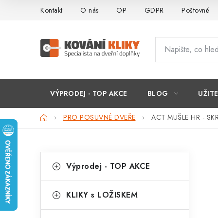
Přejít
Kontakt
O nás
OP
GDPR
Poštovné
na
obsah
VÝPRODEJ - TOP AKCE
BLOG
UŽIT
Domů
PRO POSUVNÉ DVEŘE
ACT MUŠLE HR - SKRY
P
K
Přeskočit
Výprodej - TOP AKCE
kategorie
a
o
t
s
KLIKY s LOŽISKEM
e
t