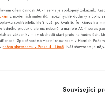
lavním cílem činnosti AC-T servis je spokojený zákazník. Kaž
ování
z moderních materiálů, nabízí rychlé dodávky a úplný se
optávku spotřebitelů, kteří touží po
kvalitě, funkčnosti a 
ýsledného produktu ale nic nekončí a majitelé AC-T servis jso
ztah se zákazníky – i v obchodě staví proto na hodnotách, kter
střícnosti. Společnost má vlastní show room v Horních Počern
 v
našem showroomu v Praze 4 - Libuš
. Náš showroom je
nějv
Související p