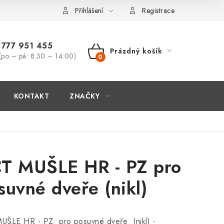
Přihlášení
Registrace
777 951 455
Prázdný košík
(po – pá: 8:30 – 14:00)
NÁKUPNÍ
KOŠÍK
KONTAKT
ZNAČKY
T MUŠLE HR - PZ pro
suvné dveře (nikl)
UŠLE HR - PZ pro posuvné dveře (nikl) -