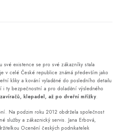
u své existence se pro své zákazníky stala
je v celé České republice známá především jako
řní kliky a kování vyladěné do posledního detailu
ízí i ty bezpečnostní a pro doladění výsledného
zavíračů, klepadel, až po dveřní mřížky
.
nění. Na podzim roku 2012 obdržela společnost
é služby a zákaznický servis. Jana Erbová,
 držitelkou Ocenění českých podnikatelek