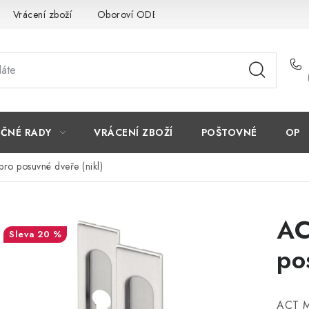
Vrácení zboží
Oboroví ODBORNÍCI
Doporučujeme
EČNÉ RADY
VRÁCENÍ ZBOŽÍ
POŠTOVNÉ
OP
o posuvné dveře (nikl)
AC
20 %
po
ACT M