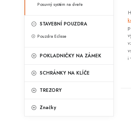
Posuvný systém na dveře
H
k
STAVEBNÍ POUZDRA
p
v
Pouzdra Eclisse
v
v
POKLADNIČKY NA ZÁMEK
i
SCHRÁNKY NA KLÍČE
TREZORY
Značky