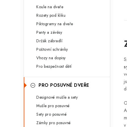
Koule na dveře
Rozety pod kliku
Piktogramy na dveře
Panty a závěsy
Držák zábradlí
Poštovní schránky
Vhozy na dopisy
S
Pro bezpečnost dětí
s
v
j
PRO POSUVNÉ DVEŘE
d
Designové mušle a sety
O
Mušle pro posuvné
A
Sety pro posuvné
m
Zámky pro posuvné
v