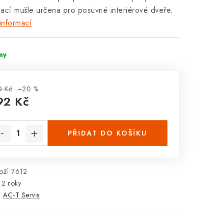
bací mušle určena pro
posuvné
interiérové dveře.
informací
dny
0 Kč
–20 %
92 Kč
rná cena:
PŘIDAT DO KOŠÍKU
ží:
7612
2 roky
:
AC-T Servis