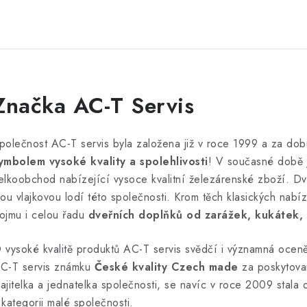
Značka AC-T Servis
polečnost AC-T servis byla založena již v roce 1999 a za dob
ymbolem vysoké kvality a spolehlivosti
! V současné době 
elkoobchod nabízející vysoce kvalitní železárenské zboží. Dve
sou vlajkovou lodí této společnosti. Krom těch klasických nab
ojmu i celou řadu
dveřních doplňků od zarážek, kukátek, 
 vysoké kvalitě produktů AC-T servis svědčí i významná oce
C-T servis známku
České kvality Czech made
za poskytovan
ajitelka a jednatelka společnosti, se navíc v roce 2009 stala
 kategorii malé společnosti.