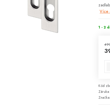
zadla
Více 
1 - 2 
49
3
Mě
Kód zbo
Záruka
:
Značka