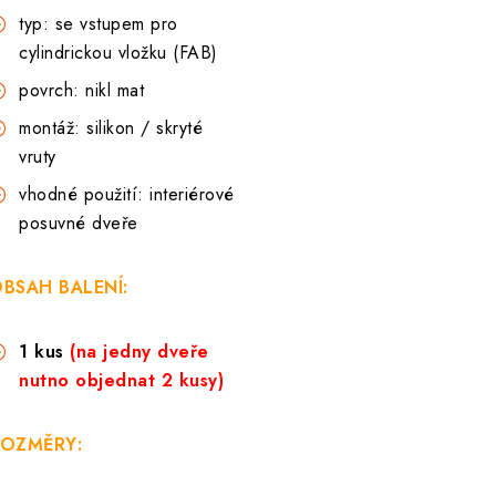
typ: se vstupem pro
cylindrickou vložku (FAB)
povrch: nikl mat
montáž: silikon / skryté
vruty
vhodné použití: interiérové
posuvné dveře
BSAH BALENÍ:
1 kus
(na jedny dveře
nutno objednat 2 kusy)
OZMĚRY: