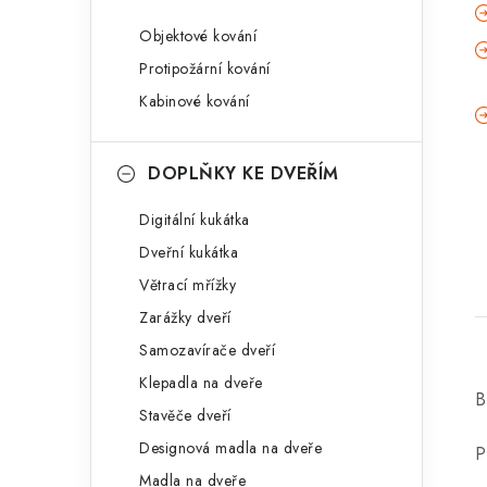
Objektové kování
Protipožární kování
Kabinové kování
DOPLŇKY KE DVEŘÍM
Digitální kukátka
Dveřní kukátka
Větrací mřížky
Zarážky dveří
Samozavírače dveří
Klepadla na dveře
B
Stavěče dveří
Designová madla na dveře
P
Madla na dveře