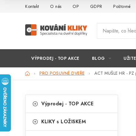
Přejít
Kontakt
O nás
OP
GDPR
Poštovné
na
obsah
VÝPRODEJ - TOP AKCE
BLOG
UŽIT
Domů
PRO POSUVNÉ DVEŘE
ACT MUŠLE HR - PZ pr
P
K
Přeskočit
Výprodej - TOP AKCE
kategorie
a
o
t
s
KLIKY s LOŽISKEM
e
t