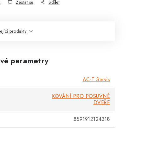
k
Zeptat se
Sdílet
ející produkty
vé parametry
AC-T Servis
KOVÁNÍ PRO POSUVNÉ
DVEŘE
8591912124318