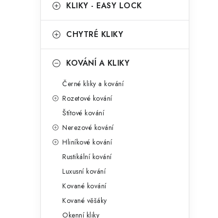
g
KLIKY - EASY LOCK
r
o
a
r
CHYTRÉ KLIKY
n
i
KOVÁNÍ A KLIKY
e
n
Černé kliky a kování
í
Rozetové kování
p
Štítové kování
a
Nerezové kování
n
Hliníkové kování
Rustikální kování
e
Luxusní kování
l
Kované kování
Kované věšáky
Okenní kliky