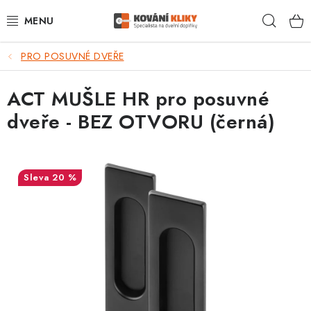
Přejít
Hleda
na
obsah
PRO POSUVNÉ DVEŘE
VÝPRODEJ - TOP AKCE
ACT MUŠLE HR pro posuvné
BLOG
dveře - BEZ OTVORU (černá)
UŽITEČNÉ RADY
VRÁCENÍ ZBOŽÍ
20 %
POŠTOVNÉ
OP
KONTAKT