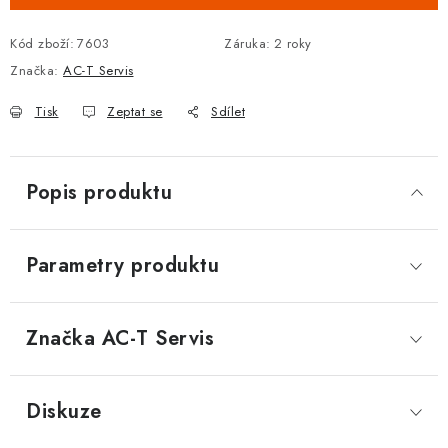
DOPLŇKY KE DVEŘÍM
Kód zboží:
7603
Záruka
:
2 roky
Značka:
AC-T Servis
PRO POSUVNÉ DVEŘE
Tisk
Zeptat se
Sdílet
STAVEBNÍ POUZDRA
POKLADNIČKY NA ZÁMEK
Popis produktu
SCHRÁNKY NA KLÍČE
Parametry produktu
TREZORY
ZNAČKY
Značka
 AC-T Servis
Kontakt
O nás
OP
GDPR
Poštovné
Vrácení zboží
Diskuze
Oboroví ODBORNÍCI
Doporučujeme