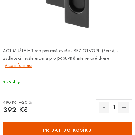
KLIKY S LOŽISKEM
KLIKY - EASY LOCK
CHYTRÉ KLIKY
KOVÁNÍ A KLIKY
ACT MUŠLE HR pro posuvné dveře - BEZ OTVORU (černá) -
posuvné
zadlabací mušle určena pro
interiérové dveře.
BEZPEČNOSTNÍ KOVÁNÍ
Více informací
CYLINDRICKÉ VLOŽKY
1 - 2 dny
VISACÍ ZÁMKY
490 Kč
–20 %
392 Kč
ZÁMKY, PETLICE A ZÁVORY
Měrná cena:
SPECIÁLNÍ KOVÁNÍ
PŘIDAT DO KOŠÍKU