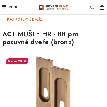
Přejít
Hleda
na
obsah
PRO POSUVNÉ DVEŘE
VÝPRODEJ - TOP AKCE
ACT MUŠLE HR - BB pro
BLOG
posuvné dveře (bronz)
UŽITEČNÉ RADY
VRÁCENÍ ZBOŽÍ
20 %
POŠTOVNÉ
OP
KONTAKT