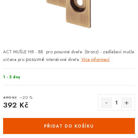
KLIKY S LOŽISKEM
KLIKY - EASY LOCK
CHYTRÉ KLIKY
KOVÁNÍ A KLIKY
ACT MUŠLE HR - BB pro posuvné dveře (bronz) - zadlabací mušle
posuvné
určena pro
interiérové dveře.
Více informací
BEZPEČNOSTNÍ KOVÁNÍ
1 - 2 dny
CYLINDRICKÉ VLOŽKY
VISACÍ ZÁMKY
490 Kč
–20 %
392 Kč
Měrná cena:
ZÁMKY, PETLICE A ZÁVORY
PŘIDAT DO KOŠÍKU
SPECIÁLNÍ KOVÁNÍ