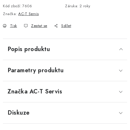
Kód zboží:
DOPLŇKY KE DVEŘÍM
7606
Záruka
:
2 roky
Značka:
AC-T Servis
PRO POSUVNÉ DVEŘE
Tisk
Zeptat se
Sdílet
STAVEBNÍ POUZDRA
Popis produktu
POKLADNIČKY NA ZÁMEK
SCHRÁNKY NA KLÍČE
Parametry produktu
TREZORY
Značka
 AC-T Servis
ZNAČKY
Diskuze
Kontakt
O nás
OP
GDPR
Poštovné
Vrácení zboží
Oboroví ODBORNÍCI
Doporučujeme