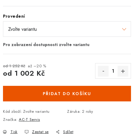
DOPLŇKY KE DVEŘÍM
Provedení
PRO POSUVNÉ DVEŘE
STAVEBNÍ POUZDRA
POKLADNIČKY NA ZÁMEK
od 1 252 Kč
až –20 %
SCHRÁNKY NA KLÍČE
od
1 002 Kč
Měrná cena:
TREZORY
PŘIDAT DO KOŠÍKU
ZNAČKY
Kód zboží:
Zvolte variantu
Záruka
:
2 roky
Kontakt
O nás
OP
GDPR
Poštovné
Vrácení zboží
Značka:
AC-T Servis
Oboroví ODBORNÍCI
Doporučujeme
Tisk
Zeptat se
Sdílet