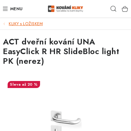
Přejít
Hleda
na
obsah
KLIKY s LOŽISKEM
VÝPRODEJ - TOP AKCE
ACT dveřní kování UNA
BLOG
EasyClick R HR SlideBloc light
UŽITEČNÉ RADY
PK (nerez)
VRÁCENÍ ZBOŽÍ
až 20 %
POŠTOVNÉ
OP
KONTAKT