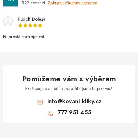
522
recenzí.
Zobrazit všechny recenze
Rudolf Doležal
Naprostá spokojenost.
Pomůžeme vám s výběrem
Potřebujete s něčím poradit? Jsme tu pro vás!
info
@
kovani-kliky.cz
777 951 455
Z
á