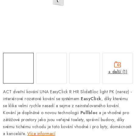
KLIKY S LOŽISKEM
KLIKY - EASY LOCK
CHYTRÉ KLIKY
KOVÁNÍ A KLIKY
BEZPEČNOSTNÍ KOVÁNÍ
+ další (1)
CYLINDRICKÉ VLOŽKY
ACT dveřní kování UNA EasyClick R HR SlideBloc light PK (nerez) -
VISACÍ ZÁMKY
interiérové rozetové kování se systémem
EasyClick
, díky kterému
se klika velmi rychle nasadí a sejme z nainstalovaného kování.
ZÁMKY, PETLICE A ZÁVORY
Kování je doplněné o novou technologii
Pullbloc
a je vhodné pro
zátěžové prostory jako jsou veřejné toalety, správní budovy, díky
svému tichému vchodu je toto kování vhodné i pro byty, domácnosti
SPECIÁLNÍ KOVÁNÍ
a kanceláře.
Více informací