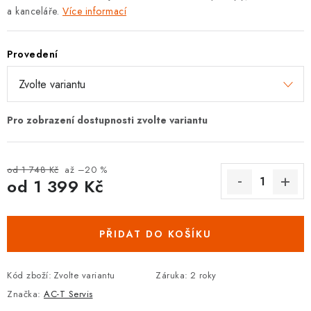
a kanceláře.
Více informací
DOPLŇKY KE DVEŘÍM
PRO POSUVNÉ DVEŘE
Provedení
STAVEBNÍ POUZDRA
POKLADNIČKY NA ZÁMEK
SCHRÁNKY NA KLÍČE
od 1 748 Kč
až –20 %
od
1 399 Kč
TREZORY
Měrná cena:
ZNAČKY
PŘIDAT DO KOŠÍKU
Kontakt
O nás
OP
GDPR
Poštovné
Vrácení zboží
Kód zboží:
Zvolte variantu
Záruka
:
2 roky
Oboroví ODBORNÍCI
Doporučujeme
Značka:
AC-T Servis