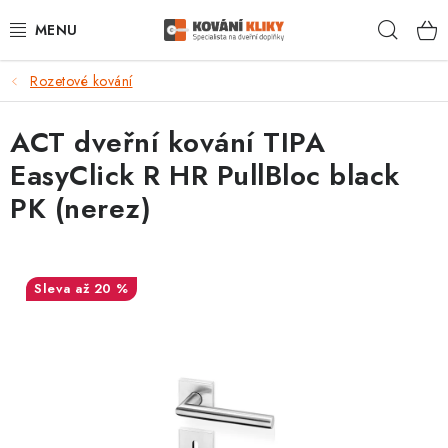
Přejít
Hleda
na
obsah
Rozetové kování
VÝPRODEJ - TOP AKCE
ACT dveřní kování TIPA
BLOG
EasyClick R HR PullBloc black
UŽITEČNÉ RADY
PK (nerez)
VRÁCENÍ ZBOŽÍ
až 20 %
POŠTOVNÉ
OP
KONTAKT