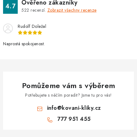
Ověřeno zákazníky
4.7
522
recenzí.
Zobrazit všechny recenze
Rudolf Doležal
Naprostá spokojenost.
Pomůžeme vám s výběrem
Potřebujete s něčím poradit? Jsme tu pro vás!
info
@
kovani-kliky.cz
777 951 455
Z