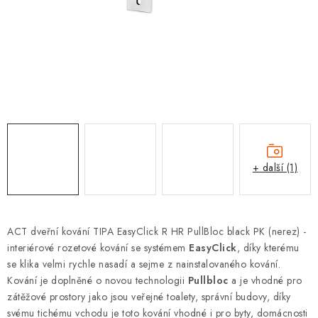
KLIKY S LOŽISKEM
KLIKY - EASY LOCK
CHYTRÉ KLIKY
KOVÁNÍ A KLIKY
BEZPEČNOSTNÍ KOVÁNÍ
+ další (1)
CYLINDRICKÉ VLOŽKY
VISACÍ ZÁMKY
ACT dveřní kování TIPA EasyClick R HR PullBloc black PK (nerez) -
interiérové rozetové kování se systémem
EasyClick
, díky kterému
ZÁMKY, PETLICE A ZÁVORY
se klika velmi rychle nasadí a sejme z nainstalovaného kování.
Kování je doplněné o novou technologii
Pullbloc
a je vhodné pro
SPECIÁLNÍ KOVÁNÍ
zátěžové prostory jako jsou veřejné toalety, správní budovy, díky
svému tichému vchodu je toto kování vhodné i pro byty, domácnosti