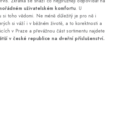
rvis. Zkrátka se snaží co nejpružněji odpovídat na
mimořádném uživatelském komfortu
. U
u si toho vědomi. Ne méně důležitý je pro ně i
ých si váží i v běžném životě, a to korektnosti a
icích v Praze a převážnou část sortimentu najdete
ětší v české republice na dveřní příslušenství.