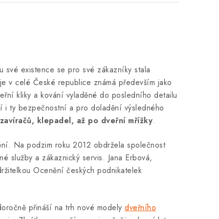
u své existence se pro své zákazníky stala
je v celé České republice známá především jako
řní kliky a kování vyladěné do posledního detailu
ízí i ty bezpečnostní a pro doladění výsledného
zavíračů, klepadel, až po dveřní mřížky
.
nění. Na podzim roku 2012 obdržela společnost
é služby a zákaznický servis. Jana Erbová,
 držitelkou Ocenění českých podnikatelek
doročně přináší na trh nové modely
dveřního