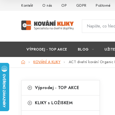
Přejít
Kontakt
O nás
OP
GDPR
Poštovné
na
obsah
VÝPRODEJ - TOP AKCE
BLOG
UŽIT
Domů
KOVÁNÍ A KLIKY
ACT dveřní kování Organi
P
K
Přeskočit
Výprodej - TOP AKCE
kategorie
a
o
t
s
KLIKY s LOŽISKEM
e
t