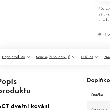
Kód zbo
Záruka
:
Značka
Tis
Popis produktu
Související soubory (1)
Diskuze
Zna
Popis
Doplňko
produktu
Značka
ACT dveřní kování