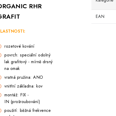
Kategorie
ORGANIC RHR
GRAFIT
EAN
LASTNOSTI:
rozetové kování
povrch: speciální odolný
lak grafitový - mírně drsný
na omak
vratná pružina: ANO
vnitřní základna: kov
montáž: FIX -
IN (prošroubování)
použití: běžná frekvence