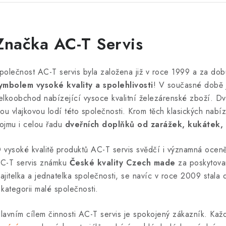
Značka AC-T Servis
polečnost AC-T servis byla založena již v roce 1999 a za dob
ymbolem vysoké kvality a spolehlivosti
! V současné době 
elkoobchod nabízející vysoce kvalitní železárenské zboží. Dve
sou vlajkovou lodí této společnosti. Krom těch klasických nab
ojmu i celou řadu
dveřních doplňků od zarážek, kukátek, 
 vysoké kvalitě produktů AC-T servis svědčí i významná oce
C-T servis známku
České kvality Czech made
za poskytovan
ajitelka a jednatelka společnosti, se navíc v roce 2009 stala
 kategorii malé společnosti.
lavním cílem činnosti AC-T servis je spokojený zákazník. Kaž