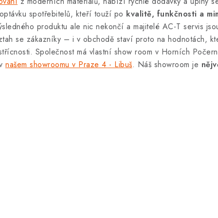
ování
z moderních materiálů, nabízí rychlé dodávky a úplný se
optávku spotřebitelů, kteří touží po
kvalitě, funkčnosti a 
ýsledného produktu ale nic nekončí a majitelé AC-T servis jso
ztah se zákazníky – i v obchodě staví proto na hodnotách, kter
střícnosti. Společnost má vlastní show room v Horních Počern
 v
našem showroomu v Praze 4 - Libuš
. Náš showroom je
nějv