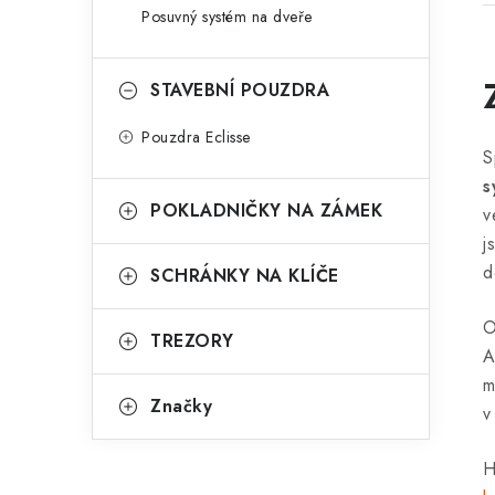
Posuvný systém na dveře
STAVEBNÍ POUZDRA
Pouzdra Eclisse
S
s
POKLADNIČKY NA ZÁMEK
v
j
d
SCHRÁNKY NA KLÍČE
O
TREZORY
A
m
Značky
v
H