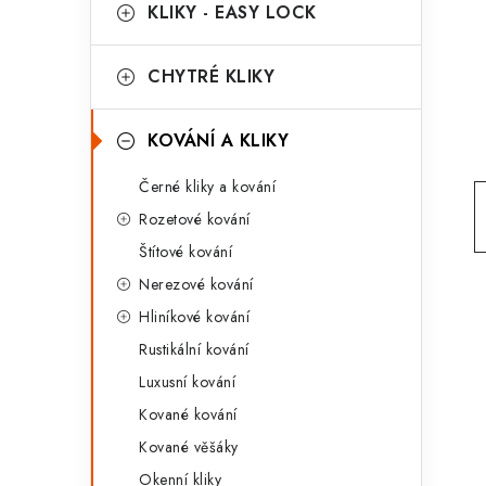
g
KLIKY - EASY LOCK
r
o
a
r
CHYTRÉ KLIKY
n
i
KOVÁNÍ A KLIKY
e
n
Černé kliky a kování
í
Rozetové kování
p
Štítové kování
a
Nerezové kování
n
Hliníkové kování
Rustikální kování
e
Luxusní kování
l
Kované kování
Kované věšáky
Okenní kliky