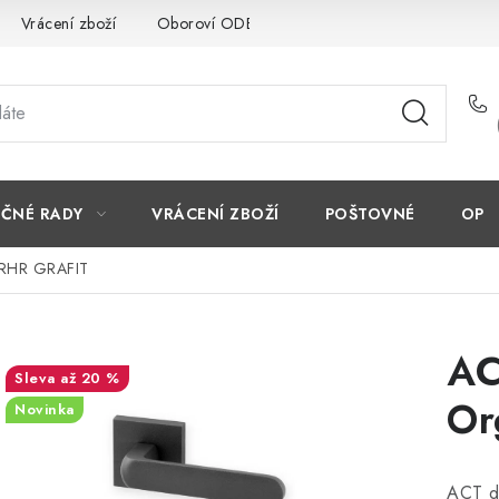
Vrácení zboží
Oboroví ODBORNÍCI
Doporučujeme
EČNÉ RADY
VRÁCENÍ ZBOŽÍ
POŠTOVNÉ
OP
c RHR GRAFIT
AC
až 20 %
Or
Novinka
ACT d