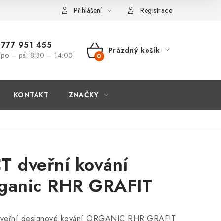
Přihlášení
Registrace
777 951 455
Prázdný košík
(po – pá: 8:30 – 14:00)
NÁKUPNÍ
KOŠÍK
KONTAKT
ZNAČKY
T dveřní kování
ganic RHR GRAFIT
veřní designové kování ORGANIC RHR GRAFIT