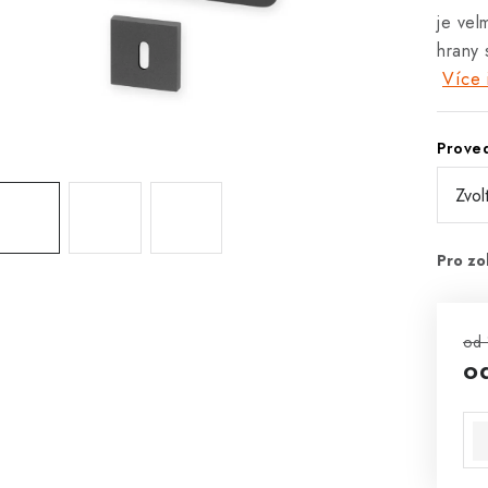
je vel
hrany
Více 
Prove
od 
o
Mě