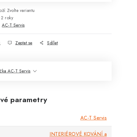
ží:
Zvolte variantu
2 roky
:
AC-T Servis
k
Zeptat se
Sdílet
čka AC-T Servis
vé parametry
AC-T Servis
INTERIÉROVÉ KOVÁNÍ a