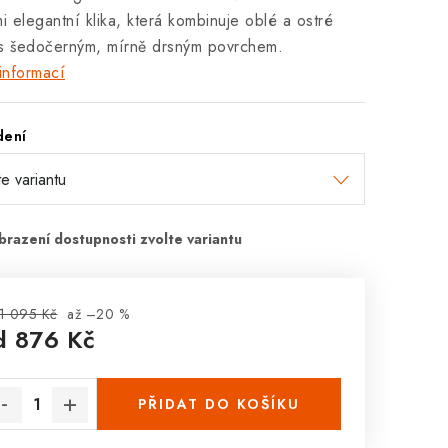
mi elegantní klika, která kombinuje oblé a ostré
 s šedočerným, mírně drsným povrchem.
informací
dení
1 095 Kč
až –20 %
d
876 Kč
rná cena:
PŘIDAT DO KOŠÍKU