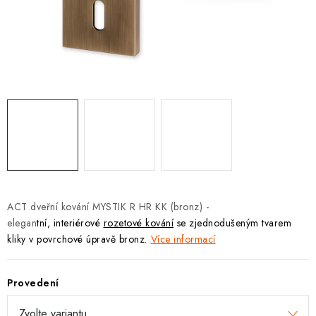
KLIKY S LOŽISKEM
KLIKY - EASY LOCK
CHYTRÉ KLIKY
KOVÁNÍ A KLIKY
BEZPEČNOSTNÍ KOVÁNÍ
CYLINDRICKÉ VLOŽKY
ACT dveřní kování MYSTIK R HR KK (bronz) -
VISACÍ ZÁMKY
e
legan
tní, interiérové
rozetové kování
se zjednodušeným tvarem
kliky v povrchové úpravě bronz.
Více informací
ZÁMKY, PETLICE A ZÁVORY
Provedení
SPECIÁLNÍ KOVÁNÍ