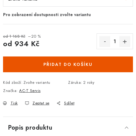
DOPLŇKY KE DVEŘÍM
PRO POSUVNÉ DVEŘE
od 1 168 Kč
–20 %
STAVEBNÍ POUZDRA
od
934 Kč
Měrná cena:
POKLADNIČKY NA ZÁMEK
PŘIDAT DO KOŠÍKU
SCHRÁNKY NA KLÍČE
Kód zboží:
Zvolte variantu
Záruka
:
2 roky
TREZORY
Značka:
AC-T Servis
ZNAČKY
Tisk
Zeptat se
Sdílet
Kontakt
O nás
OP
GDPR
Poštovné
Vrácení zboží
Popis produktu
Oboroví ODBORNÍCI
Doporučujeme