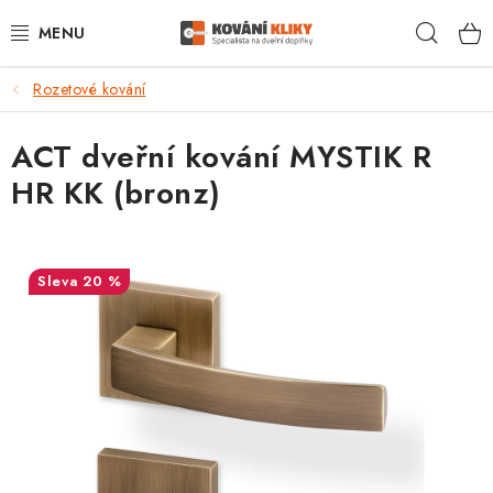
Přejít
Hleda
na
obsah
Rozetové kování
VÝPRODEJ - TOP AKCE
ACT dveřní kování MYSTIK R
BLOG
HR KK (bronz)
UŽITEČNÉ RADY
VRÁCENÍ ZBOŽÍ
20 %
POŠTOVNÉ
OP
KONTAKT