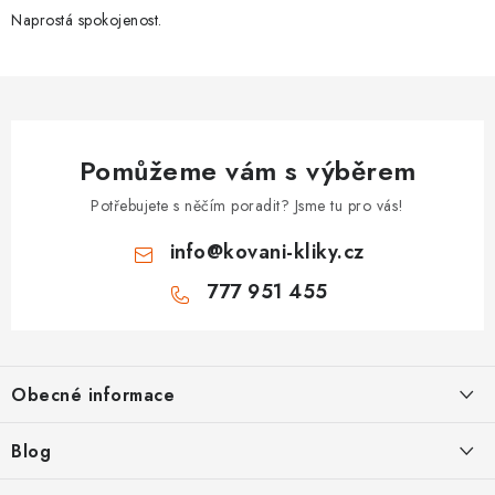
Naprostá spokojenost.
Pomůžeme vám s výběrem
Potřebujete s něčím poradit? Jsme tu pro vás!
info
@
kovani-kliky.cz
777 951 455
Z
á
Obecné informace
p
a
Kontakt
Blog
t
O nás
Inovativní Kliky EASY LOCK – Revoluce v Zamykání Dveří