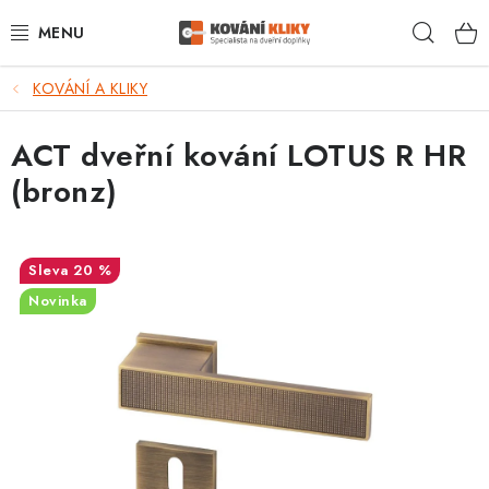
Přejít
Hleda
na
obsah
KOVÁNÍ A KLIKY
VÝPRODEJ - TOP AKCE
ACT dveřní kování LOTUS R HR
BLOG
(bronz)
UŽITEČNÉ RADY
VRÁCENÍ ZBOŽÍ
20 %
Novinka
POŠTOVNÉ
OP
KONTAKT