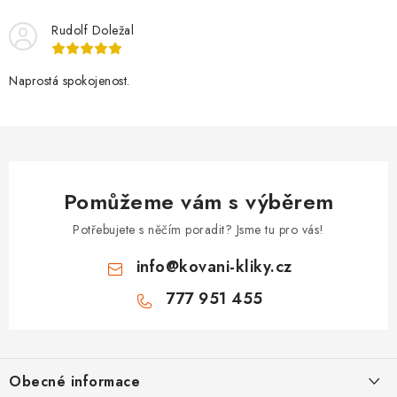
Rudolf Doležal
Naprostá spokojenost.
Pomůžeme vám s výběrem
Potřebujete s něčím poradit? Jsme tu pro vás!
info
@
kovani-kliky.cz
777 951 455
Z
á
Obecné informace
p