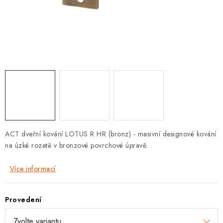
KLIKY S LOŽISKEM
KLIKY - EASY LOCK
CHYTRÉ KLIKY
KOVÁNÍ A KLIKY
BEZPEČNOSTNÍ KOVÁNÍ
CYLINDRICKÉ VLOŽKY
ACT dveřní kování LOTUS R HR (bronz) -
masivní designové kování
na úzké rozetě v bronzové povrchové úpravě.
VISACÍ ZÁMKY
Více informací
ZÁMKY, PETLICE A ZÁVORY
Provedení
SPECIÁLNÍ KOVÁNÍ