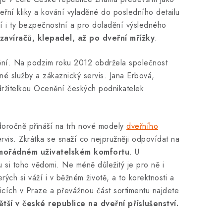
řní kliky a kování vyladěné do posledního detailu
ízí i ty bezpečnostní a pro doladění výsledného
zavíračů, klepadel, až po dveřní mřížky
.
nění. Na podzim roku 2012 obdržela společnost
é služby a zákaznický servis. Jana Erbová,
 držitelkou Ocenění českých podnikatelek
doročně přináší na trh nové modely
dveřního
rvis. Zkrátka se snaží co nejpružněji odpovídat na
mimořádném uživatelském komfortu
. U
u si toho vědomi. Ne méně důležitý je pro ně i
ých si váží i v běžném životě, a to korektnosti a
icích v Praze a převážnou část sortimentu najdete
ětší v české republice na dveřní příslušenství.