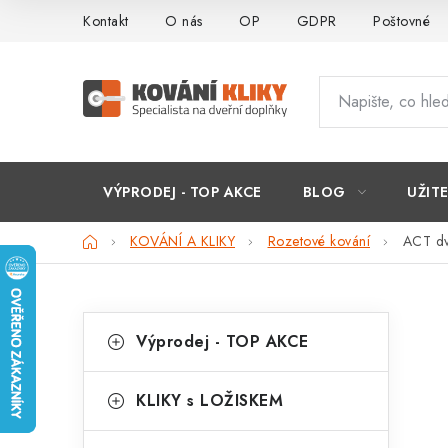
Přejít
Kontakt
O nás
OP
GDPR
Poštovné
na
obsah
VÝPRODEJ - TOP AKCE
BLOG
UŽIT
Domů
KOVÁNÍ A KLIKY
Rozetové kování
ACT dv
P
K
Přeskočit
Výprodej - TOP AKCE
kategorie
a
o
t
s
KLIKY s LOŽISKEM
e
t