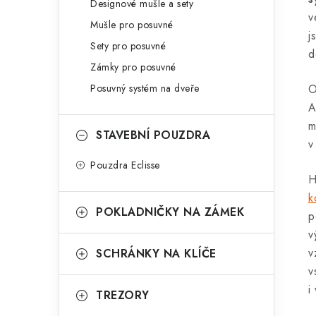
Designové mušle a sety
v
Mušle pro posuvné
j
Sety pro posuvné
d
Zámky pro posuvné
Posuvný systém na dveře
O
A
m
STAVEBNÍ POUZDRA
v
Pouzdra Eclisse
H
k
POKLADNIČKY NA ZÁMEK
p
v
v
SCHRÁNKY NA KLÍČE
v
i
TREZORY