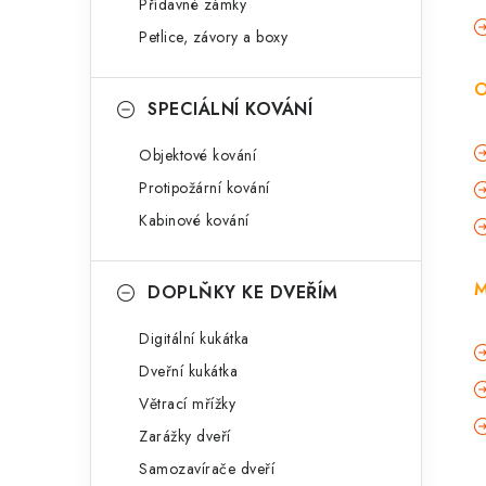
Přídavné zámky
Petlice, závory a boxy
O
SPECIÁLNÍ KOVÁNÍ
Objektové kování
Protipožární kování
Kabinové kování
M
DOPLŇKY KE DVEŘÍM
Digitální kukátka
Dveřní kukátka
Větrací mřížky
Zarážky dveří
Samozavírače dveří