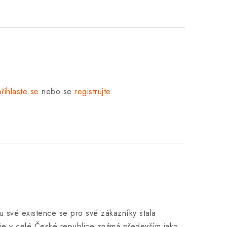
přihlaste se
nebo se
registrujte
.
u své existence se pro své zákazníky stala
je v celé České republice známá především jako