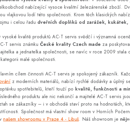
elkoobchod nabízející vysoce kvalitní železárenské zboží. Dve
sou vlajkovou lodí této společnosti. Krom těch klasických nab
ojmu i celou řadu
dveřních doplňků od zarážek, kukátek, 
 vysoké kvalitě produktů AC-T servis svědčí i významná oce
C-T servis známku
České kvality Czech made
za poskytovan
ajitelka a jednatelka společnosti, se navíc v roce 2009 stala
 kategorii malé společnosti.
lavním cílem činnosti AC-T servis je spokojený zákazník. Kaž
ování
z moderních materiálů, nabízí rychlé dodávky a úplný se
optávku spotřebitelů, kteří touží po
kvalitě, funkčnosti a 
ýsledného produktu ale nic nekončí a majitelé AC-T servis jso
ztah se zákazníky – i v obchodě staví proto na hodnotách, kter
střícnosti. Společnost má vlastní show room v Horních Počern
 v
našem showroomu v Praze 4 - Libuš
. Náš showroom je
nějv