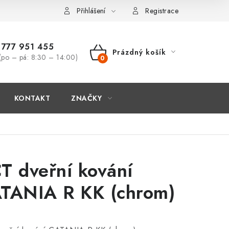
Přihlášení
Registrace
777 951 455
Prázdný košík
(po – pá: 8:30 – 14:00)
NÁKUPNÍ
KOŠÍK
KONTAKT
ZNAČKY
T dveřní kování
TANIA R KK (chrom)