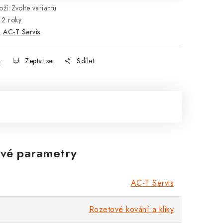
ží:
Zvolte variantu
2 roky
:
AC-T Servis
k
Zeptat se
Sdílet
vé parametry
AC-T Servis
Rozetové kování a kliky