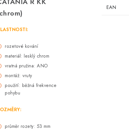
CATANIA R KK
EAN
(chrom)
LASTNOSTI:
rozetové kování
materiál: lesklý chrom
vratná pružina: ANO
montáž: vruty
použití: běžná frekvence
pohybu
OZMĚRY:
průměr rozety: 53 mm