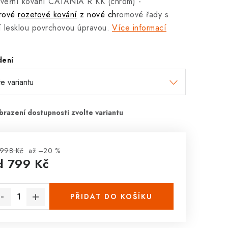
veřní kování CATANIA R KK (chrom) -
érové
rozetové kování
z nové ch
romové řady s
ní lesklou povrchovou úpravou.
Více informací
dení
 998 Kč
až –20 %
d
799 Kč
rná cena:
PŘIDAT DO KOŠÍKU