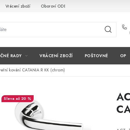
Vrácení zboží
Oboroví ODBORNÍCI
Doporučujeme
EČNÉ RADY
VRÁCENÍ ZBOŽÍ
POŠTOVNÉ
OP
eřní kování CATANIA R KK (chrom)
AC
až 20 %
CA