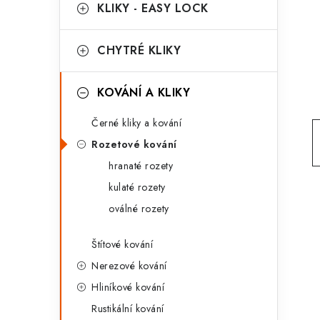
g
KLIKY - EASY LOCK
r
o
a
r
CHYTRÉ KLIKY
n
i
KOVÁNÍ A KLIKY
e
n
Černé kliky a kování
í
Rozetové kování
p
hranaté rozety
a
kulaté rozety
n
oválné rozety
e
Štítové kování
l
Nerezové kování
Hliníkové kování
Rustikální kování