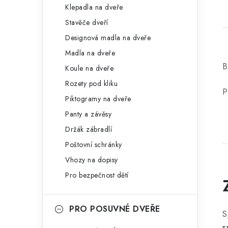
Klepadla na dveře
Stavěče dveří
Designová madla na dveře
Madla na dveře
B
Koule na dveře
Rozety pod kliku
P
Piktogramy na dveře
Panty a závěsy
Držák zábradlí
Poštovní schránky
Vhozy na dopisy
Pro bezpečnost dětí
PRO POSUVNÉ DVEŘE
S
s