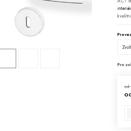
ACT d
i
nteri
kvalit
Prove
od
o
Mě